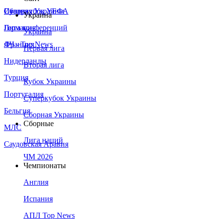
Сборная Украины
Италия
Суперкубок УЕФА
Украина
Германия
Лига конференций
Украина
Франция
ЛЧ - Top News
Первая лига
Нидерланды
Вторая лига
Турция
Кубок Украины
Португалия
Суперкубок Украины
Бельгия
Сборная Украины
Сборные
МЛС
Лига наций
Саудовская Аравия
ЧМ 2026
Чемпионаты
Англия
Испания
АПЛ Top News