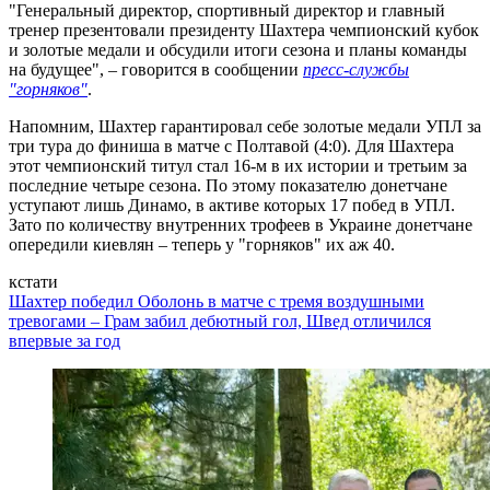
"Генеральный директор, спортивный директор и главный
тренер презентовали президенту Шахтера чемпионский кубок
и золотые медали и обсудили итоги сезона и планы команды
на будущее", – говорится в сообщении
пресс-службы
"горняков"
.
Напомним, Шахтер гарантировал себе золотые медали УПЛ за
три тура до финиша в матче с Полтавой (4:0). Для Шахтера
этот чемпионский титул стал 16-м в их истории и третьим за
последние четыре сезона. По этому показателю донетчане
уступают лишь Динамо, в активе которых 17 побед в УПЛ.
Зато по количеству внутренних трофеев в Украине донетчане
опередили киевлян – теперь у "горняков" их аж 40.
кстати
Шахтер победил Оболонь в матче с тремя воздушными
тревогами – Грам забил дебютный гол, Швед отличился
впервые за год