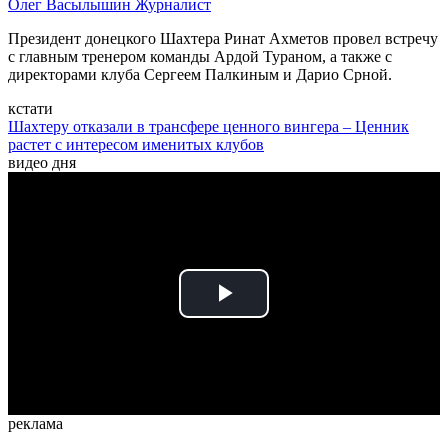
Олег Васылышин
Журналист
Президент донецкого Шахтера Ринат Ахметов провел встречу
с главным тренером команды Ардой Тураном, а также с
директорами клуба Сергеем Палкиным и Дарио Срной.
кстати
Шахтеру отказали в трансфере ценного вингера – Ценник
растет с интересом именитых клубов
видео дня
Play
Video
реклама