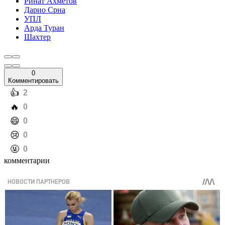
Ринат Ахметов
Дарио Срна
УПЛ
Арда Туран
Шахтер
0
Комментировать
️👍
2
️🔥
0
️😄
0
️😢
0
️🤬
0
комментарии