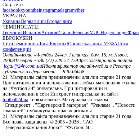
Соц. сети
facebook
x
youtube
instagram
telegram
viber
УКРАИНА
Украина
Первая лига
Вторая лига
ЧЕМПИОНАТЫ
Германия
Испания
Англия
Италия
Бельгия
МЛС
Нидерланды
Фран
ЕВРОКУБКИ
Лига чемпионов
Лига Европы
Юношеская лига УЕФА
Лига
конференций
Онлайн-медиа «Футбол 24»
пл. Галицкая, дом. 15, м. Львов,
79008
Телефон +380 (32) 229-77-77
Адрес электронной почты
legal@24tv.com.ua
Идентификатор онлайн-медиа в Реестре
субъектов в сфере медиа — R40-06058
21+
Материалы сайта предназначены для лиц старше 21 года
При цитировании и использовании любых материалов ссылка
на "Футбол 24" обязательна. При цитировании и
использовании в сети Интернет гиперссылка на сайтт
football24.ua
обязательное. Материалы со знаком
"Спецпроект", "Партнерский материал", "Реклама", "Новости
компаний" публикуем на правах рекламы.
21+
Материалы сайта предназначены для лиц старше 21 года
Все права защищены. © 2005 -
2026
, ЧАО
"Телерадиокомпания Люкс". "Футбол 24".