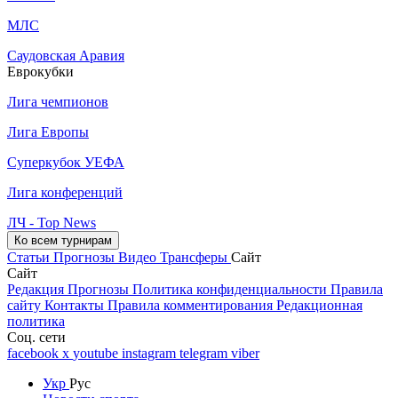
МЛС
Саудовская Аравия
Еврокубки
Лига чемпионов
Лига Европы
Суперкубок УЕФА
Лига конференций
ЛЧ - Top News
Ко всем турнирам
Статьи
Прогнозы
Видео
Трансферы
Сайт
Сайт
Редакция
Прогнозы
Политика конфиденциальности
Правила
сайту
Контакты
Правила комментирования
Редакционная
политика
Соц. сети
facebook
x
youtube
instagram
telegram
viber
Укр
Рус