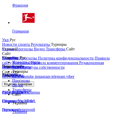
Франция
Германия
Укр
Рус
Новости спорта
Результаты
Турниры
Украина
Статьи
Прогнозы
Видео
Трансферы
Сайт
Сайт
Украина
Сборные
Укр
Рус
Редакция
Прогнозы
Политика конфиденциальности
Правила
Новости спорта
сайту
Контакты
Правила комментирования
Редакционная
Первая лига
Лига наций
Чемпионаты
Результаты
политика
Структура собственности
Турниры
Соц. сети
Вторая лига
ЧМ 2026
Англия
Еврокубки
Статьи
facebook
x
youtube
instagram
telegram
viber
Прогнозы
Кубок Украины
Испания
Лига чемпионов
Ко всем турнирам
Видео
Трансферы
Суперкубок Украины
АПЛ Top News
Лига Европы
Сайт
Сборная Украины
Италия
Суперкубок УЕФА
Украина
Германия
Лига конференций
Украина