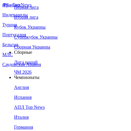
Франция
ЛЧ - Top News
Первая лига
Нидерланды
Вторая лига
Турция
Кубок Украины
Португалия
Суперкубок Украины
Бельгия
Сборная Украины
Сборные
МЛС
Лига наций
Саудовская Аравия
ЧМ 2026
Чемпионаты
Англия
Испания
АПЛ Top News
Италия
Германия