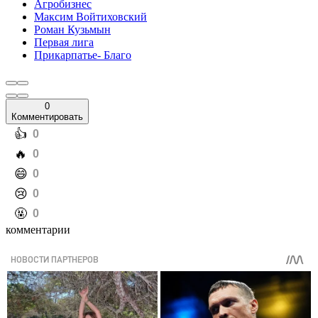
Агробизнес
Максим Войтиховский
Роман Кузьмын
Первая лига
Прикарпатье- Благо
0
Комментировать
️👍
0
️🔥
0
️😄
0
️😢
0
️🤬
0
комментарии