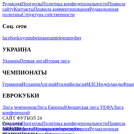
Редакция
Прогнозы
Политика конфиденциальности
Правила
сайту
Контакты
Правила комментирования
Редакционная
политика
Структура собственности
Соц. сети
facebook
x
youtube
instagram
telegram
viber
УКРАИНА
Украина
Первая лига
Вторая лига
ЧЕМПИОНАТЫ
Германия
Испания
Англия
Италия
Бельгия
МЛС
Нидерланды
Фран
ЕВРОКУБКИ
Лига чемпионов
Лига Европы
Юношеская лига УЕФА
Лига
конференций
САЙТ ФУТБОЛ 24
Редакция
Соц. сети
Прогнозы
Политика конфиденциальности
Правила
сайту
facebook
УКРАИНА
Контакты
x
youtube
Правила комментирования
instagram
telegram
viber
Редакционная