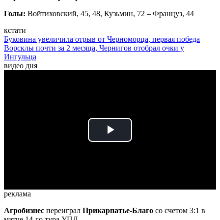
Голы:
Войтиховский, 45, 48, Кузьмин, 72 – Француз, 44
кстати
Буковина увеличила отрыв от Черноморца, первая победа
Ворсклы почти за 2 месяца, Чернигов отобрал очки у
Ингульца
видео дня
Play
Video
реклама
Агробизнес
переиграл
Прикарпатье-Благо
со счетом 3:1 в
матче 14-го тура УПЛ.