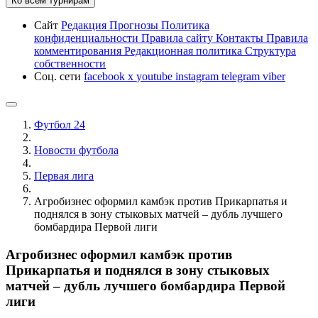
Ко всем турнирам
Сайт
Редакция
Прогнозы
Политика
конфиденциальности
Правила сайту
Контакты
Правила
комментирования
Редакционная политика
Структура
собственности
Соц. сети
facebook
x
youtube
instagram
telegram
viber
Футбол 24
Новости футбола
Первая лига
Агробизнес оформил камбэк против Прикарпатья и
поднялся в зону стыковых матчей – дубль лучшего
бомбардира Первой лиги
Агробизнес оформил камбэк против
Прикарпатья и поднялся в зону стыковых
матчей – дубль лучшего бомбардира Первой
лиги