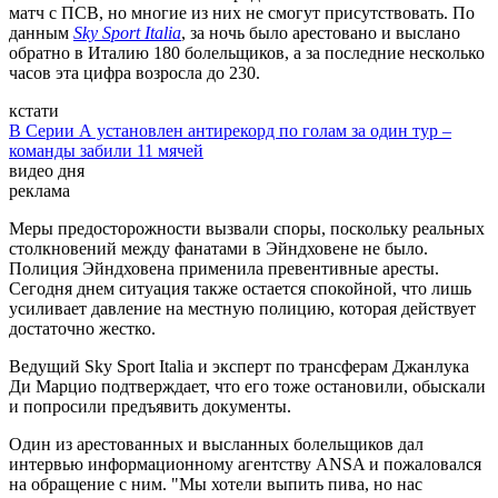
матч с ПСВ, но многие из них не смогут присутствовать. По
данным
Sky Sport Italia
, за ночь было арестовано и выслано
обратно в Италию 180 болельщиков, а за последние несколько
часов эта цифра возросла до 230.
кстати
В Серии А установлен антирекорд по голам за один тур –
команды забили 11 мячей
видео дня
реклама
Меры предосторожности вызвали споры, поскольку реальных
столкновений между фанатами в Эйндховене не было.
Полиция Эйндховена применила превентивные аресты.
Сегодня днем ситуация также остается спокойной, что лишь
усиливает давление на местную полицию, которая действует
достаточно жестко.
Ведущий Sky Sport Italia и эксперт по трансферам Джанлука
Ди Марцио подтверждает, что его тоже остановили, обыскали
и попросили предъявить документы.
Один из арестованных и высланных болельщиков дал
интервью информационному агентству ANSA и пожаловался
на обращение с ним. "Мы хотели выпить пива, но нас