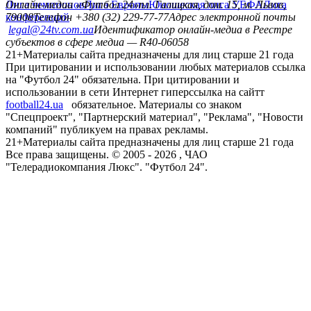
Лига чемпионов
Онлайн-медиа «Футбол 24»
Лига Европы
пл. Галицкая, дом. 15, м. Львов,
Юношеская лига УЕФА
Лига
конференций
79008
Телефон +380 (32) 229-77-77
Адрес электронной почты
legal@24tv.com.ua
Идентификатор онлайн-медиа в Реестре
субъектов в сфере медиа — R40-06058
21+
Материалы сайта предназначены для лиц старше 21 года
При цитировании и использовании любых материалов ссылка
на "Футбол 24" обязательна. При цитировании и
использовании в сети Интернет гиперссылка на сайтт
football24.ua
обязательное. Материалы со знаком
"Спецпроект", "Партнерский материал", "Реклама", "Новости
компаний" публикуем на правах рекламы.
21+
Материалы сайта предназначены для лиц старше 21 года
Все права защищены. © 2005 -
2026
, ЧАО
"Телерадиокомпания Люкс". "Футбол 24".