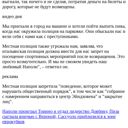
выгнали, так ничего и не сделав, потратив деньги на билеты и
дорогу, которые не будут возмещены.
видео дня
Мы приехали в город на машине и хотели пойти выпить пива,
когда нас окружила полиция на парковке. Они обыскали нас и
вели себя с нами как с преступниками.
Местная полиция также угрожала нам, заявляя, что
итальянская полиция должна ввести для нас запрет на
посещение спортивных мероприятий после возвращения. Это
просто возмутительно. И мы не сможем увидеть наш
любимый Наполи", – отметил он.
реклама
Местная полиция запретила "поведение, которое может
нарушить общественный порядок", в том числе как "собрание
с намерением направиться в центр Эйндховена" и "закрытие
лиц".
Наполи проиграл Торино и отдал лидерство Довбику, Пиза
сыграла вничью с Вероной, Сассуоло приблизился к зоне
еврокубков