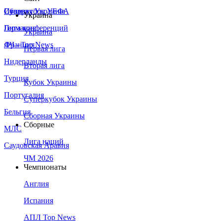
Сборная Украины
Италия
Суперкубок УЕФА
Украина
Германия
Лига конференций
Украина
Франция
ЛЧ - Top News
Первая лига
Нидерланды
Вторая лига
Турция
Кубок Украины
Португалия
Суперкубок Украины
Бельгия
Сборная Украины
Сборные
МЛС
Лига наций
Саудовская Аравия
ЧМ 2026
Чемпионаты
Англия
Испания
АПЛ Top News