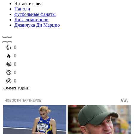
Читайте еще
:
Наполи
футбольные фанаты
Лига чемпионов
Джанлука Ди Марцио
️👍
0
️🔥
0
️😄
0
️😢
0
️🤬
0
комментарии