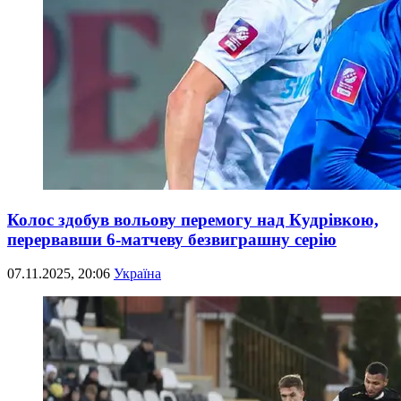
Колос здобув вольову перемогу над Кудрівкою,
перервавши 6-матчеву безвиграшну серію
07.11.2025, 20:06
Україна