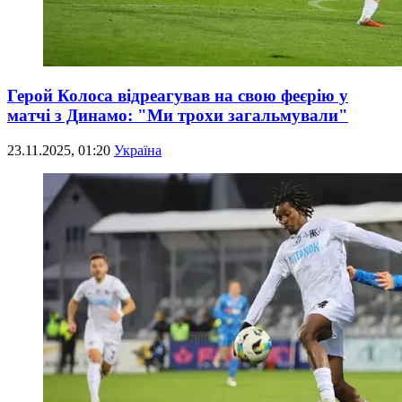
Герой Колоса відреагував на свою феєрію у
матчі з Динамо: "Ми трохи загальмували"
23.11.2025, 01:20
Україна