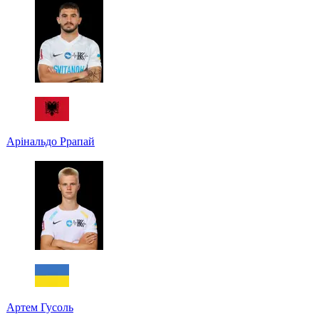
Арінальдо Ррапай
Артем Гусоль