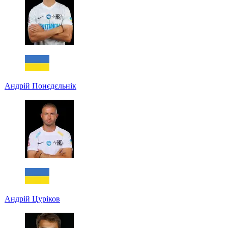
Андрій Понєдєльнік
Андрій Цуріков