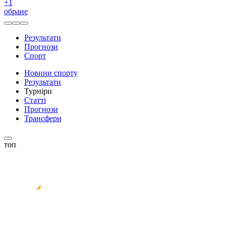
+
1
обране
Результати
Прогнози
Спорт
Новини спорту
Результати
Турніри
Статті
Прогнози
Трансфери
топ