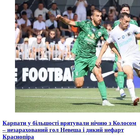
Карпати у більшості врятували нічию з Колосом
– незарахований гол Невеша і дикий нефарт
Краснопіра