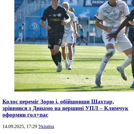
Колос переміг Зорю і, обійшовши Шахтар,
зрівнявся з Динамо на вершині УПЛ – Климчук
оформив гол+пас
14.09.2025, 17:29
Україна