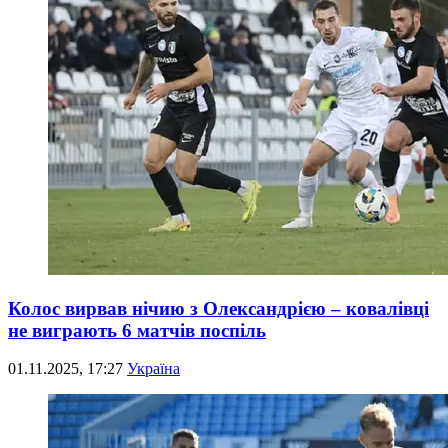
Колос вирвав нічию з Олександрією – ковалівці
не виграють 6 матчів поспіль
01.11.2025, 17:27
Україна