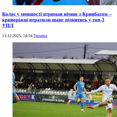
Колос у меншості втримав нічию з Кривбасом –
криворіжці втратили шанс піднятись у топ-3
УПЛ
13.12.2025, 14:54
Україна