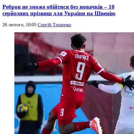
Ребров не зможе обійтися без новачків – 10
серйозних прізвищ для України на Швецію
26 лютого, 10:05
Сергій Тищенко