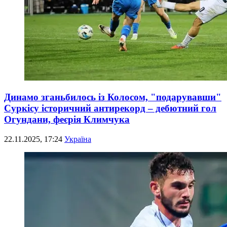
Динамо зганьбилось із Колосом, "подарувавши"
Суркісу історичний антирекорд – дебютний гол
Огундани, феєрія Климчука
22.11.2025, 17:24
Україна