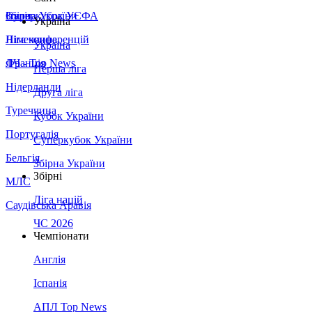
Збірна України
Італія
Суперкубок УЄФА
Україна
Німеччина
Ліга конференцій
Україна
Франція
ЛЧ - Top News
Перша ліга
Нідерланди
Друга ліга
Туреччина
Кубок України
Португалія
Суперкубок України
Бельгія
Збірна України
Збірні
МЛС
Ліга націй
Саудівська Аравія
ЧС 2026
Чемпіонати
Англія
Іспанія
АПЛ Top News