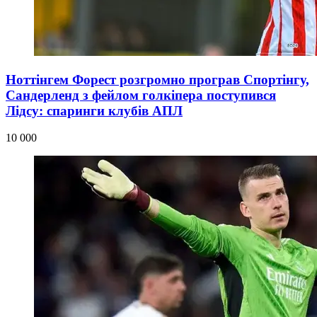
Ноттінгем Форест розгромно програв Спортінгу,
Сандерленд з фейлом голкіпера поступився
Лідсу: спаринги клубів АПЛ
10 000