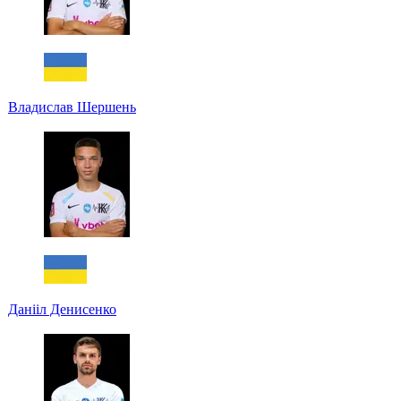
Владислав Шершень
Данііл Денисенко