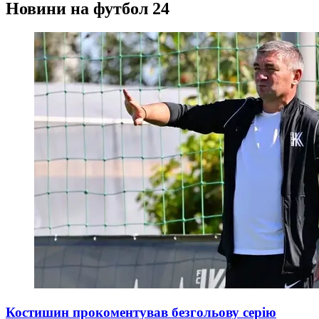
Новини на футбол 24
Костишин прокоментував безгольову серію