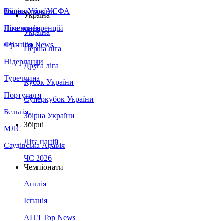
Збірна України
Італія
Суперкубок УЄФА
Україна
Німеччина
Ліга конференцій
Україна
Франція
ЛЧ - Top News
Перша ліга
Нідерланди
Друга ліга
Туреччина
Кубок України
Португалія
Суперкубок України
Бельгія
Збірна України
Збірні
МЛС
Ліга націй
Саудівська Аравія
ЧС 2026
Чемпіонати
Англія
Іспанія
АПЛ Top News