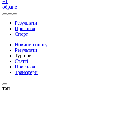
+
1
обране
Результати
Прогнози
Спорт
Новини спорту
Результати
Турніри
Статті
Прогнози
Трансфери
топ