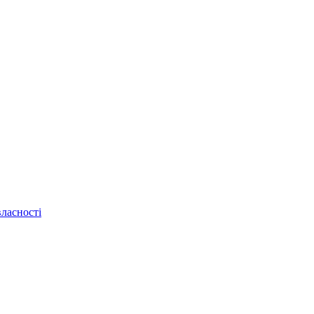
ласності