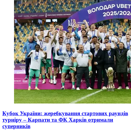
Кубок України: жеребкування стартових раундів
турніру – Карпати та ФК Харків отримали
суперників