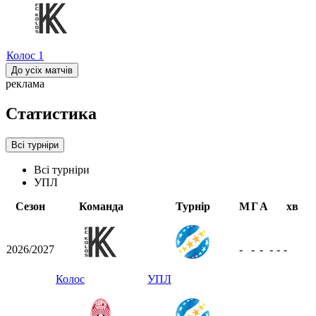
Колос
1
До усіх матчів
реклама
Статистика
Всі турніри
Всі турніри
УПЛ
Сезон
Команда
Турнір
М
Г
А
хв
2026/2027
-
-
-
-
-
-
Колос
УПЛ