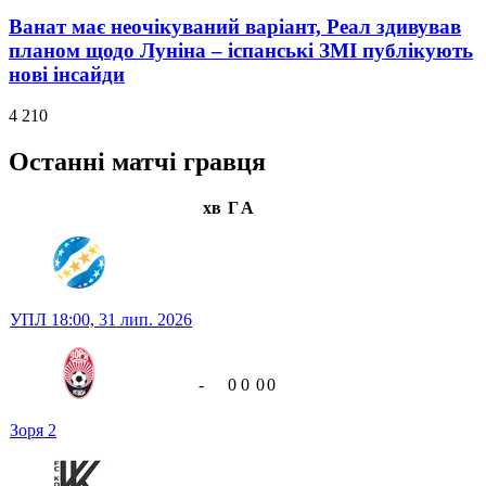
Ванат має неочікуваний варіант, Реал здивував
планом щодо Луніна – іспанські ЗМІ публікують
нові інсайди
4 210
Останні матчі гравця
хв
Г
А
УПЛ
18:00,
31 лип. 2026
-
0
0
0
0
Зоря
2