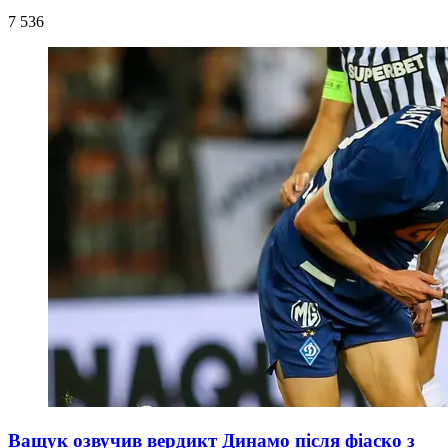
7 536
Ващук озвучив вердикт Динамо після фіаско з