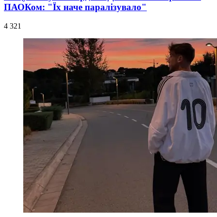
ПАОКом: "Їх наче паралізувало"
4 321