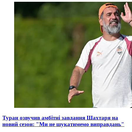
Туран озвучив амбітні завдання Шахтаря на
новий сезон: "Ми не шукатимемо виправдань"