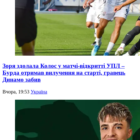
Зоря здолала Колос у матчі-відкритті УПЛ –
Бурда отримав вилучення на старті, гравець
Динамо забив
Вчора, 19:53
Україна