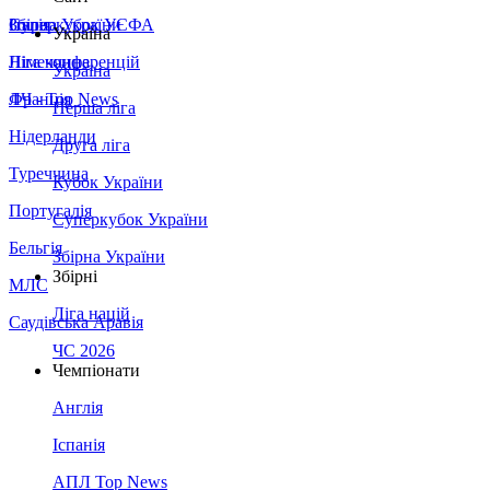
Збірна України
Італія
Суперкубок УЄФА
Україна
Німеччина
Ліга конференцій
Україна
Франція
ЛЧ - Top News
Перша ліга
Нідерланди
Друга ліга
Туреччина
Кубок України
Португалія
Суперкубок України
Бельгія
Збірна України
Збірні
МЛС
Ліга націй
Саудівська Аравія
ЧС 2026
Чемпіонати
Англія
Іспанія
АПЛ Top News