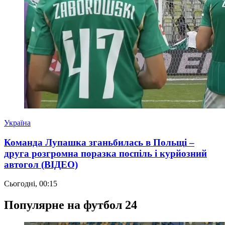
Україна
Команда Лупашка зганьбилась в Польщі –
друга розгромна поразка поспіль і курйозний
автогол (ВІДЕО)
Сьогодні, 00:15
Популярне на футбол 24