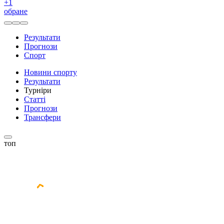
+
1
обране
Результати
Прогнози
Спорт
Новини спорту
Результати
Турніри
Статті
Прогнози
Трансфери
топ