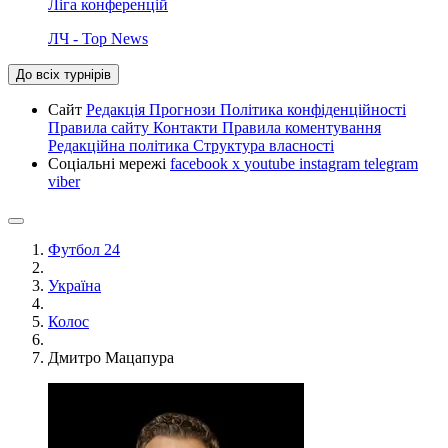
Ліга конференцій
ЛЧ - Top News
До всіх турнірів
Сайт
Редакція
Прогнози
Політика конфіденційності
Правила сайту
Контакти
Правила коментування
Редакційна політика
Структура власності
Соціальні мережі
facebook
x
youtube
instagram
telegram
viber
Футбол 24
Україна
Колос
Дмитро Мацапура