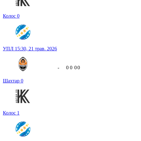
Колос
0
УПЛ
15:30,
21 трав. 2026
-
0
0
0
0
Шахтар
0
Колос
1