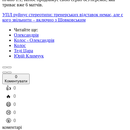
триває вже 6 матчів.
УПЛ руйнує стереотипи: тренерських відставок немає, але є
кого звільнити – включно з Шовковським
Читайте ще
:
Олександрія
Колос - Олександрія
Колос
Теді Цара
Юрій Климчук
0
Коментувати
️👍
0
️🔥
0
️😄
0
️😢
0
️🤬
0
коментарі