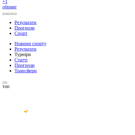
+
1
обране
Результати
Прогнози
Спорт
Новини спорту
Результати
Турніри
Статті
Прогнози
Трансфери
топ