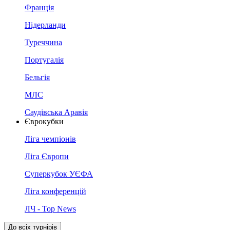
Франція
Нідерланди
Туреччина
Португалія
Бельгія
МЛС
Саудівська Аравія
Єврокубки
Ліга чемпіонів
Ліга Європи
Суперкубок УЄФА
Ліга конференцій
ЛЧ - Top News
До всіх турнірів