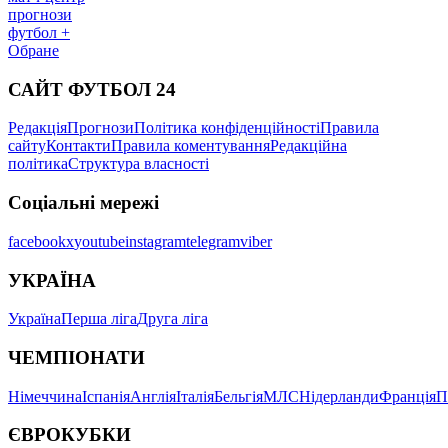
прогнози
футбол +
Обране
САЙТ ФУТБОЛ 24
Редакція
Прогнози
Політика конфіденційності
Правила
сайту
Контакти
Правила коментування
Редакційна
політика
Структура власності
Соціальні мережі
facebook
x
youtube
instagram
telegram
viber
УКРАЇНА
Україна
Перша ліга
Друга ліга
ЧЕМПІОНАТИ
Німеччина
Іспанія
Англія
Італія
Бельгія
МЛС
Нідерланди
Франція
П
ЄВРОКУБКИ