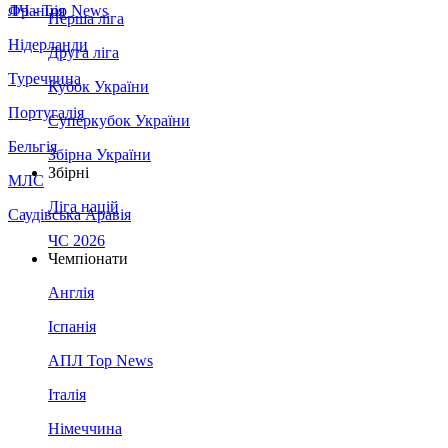
Франція
ЛЧ - Top News
Перша ліга
Нідерланди
Друга ліга
Туреччина
Кубок України
Португалія
Суперкубок України
Бельгія
Збірна України
Збірні
МЛС
Ліга націй
Саудівська Аравія
ЧС 2026
Чемпіонати
Англія
Іспанія
АПЛ Top News
Італія
Німеччина