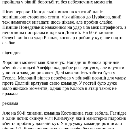
пройшла у рівній боротьбі та без небезпечних моментів.
Після перерви Понєдєльнік виконав класний навіс
зовнішньою стороною стопи, м'яч дійшов до Цурікова, який
теж намагався вигадати щось цікаве, але пробив слабко.
Пізніше Понєдєльнік наважився на удар з-за меж штрафного, з
непоганим пострілом впорався Долгий. На 60-й хвилині
Оєвусі вивів на удар Ррапая, косовар пробив у кут, але надто
слабко.
відео дня
Хороший момент мав Климчук. Нападник Колоса прийняв
м'яч після подачі Алефіренка, добре розвернувся, але влучити
у ворота завадив рикошет. Далі можливість забити була у
Гусола. Молодий вінгер перебував у вбивчій позиції для удару,
проте Долгий врятував свою команду. У гостей було дуже
мало якихось моментів, однак гра Колоса в атаці також не
вражала.
реклама
Але на 90-й хвилині команда Костишина таки забила. Гагнідзе
в один дотик скинув м'яч Климчуку, який майстерно підробив
м'яч та пробив у дальній кут. У підсумку команди розписали
нічию 1:1, Колос продовжує свою серію без перемог, яка