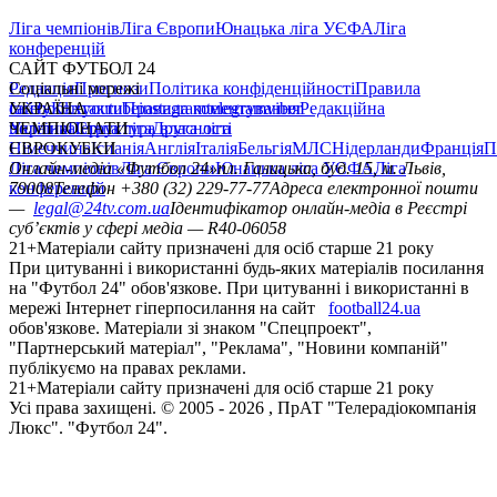
Ліга чемпіонів
Ліга Європи
Юнацька ліга УЄФА
Ліга
конференцій
САЙТ ФУТБОЛ 24
Редакція
Соціальні мережі
Прогнози
Політика конфіденційності
Правила
сайту
facebook
УКРАЇНА
Контакти
x
youtube
Правила коментування
instagram
telegram
viber
Редакційна
політика
Україна
ЧЕМПІОНАТИ
Перша ліга
Структура власності
Друга ліга
Німеччина
ЄВРОКУБКИ
Іспанія
Англія
Італія
Бельгія
МЛС
Нідерланди
Франція
П
Ліга чемпіонів
Онлайн-медіа «Футбол 24»
Ліга Європи
Юнацька ліга УЄФА
пл. Галицька, буд. 15, м. Львів,
Ліга
конференцій
79008
Телефон +380 (32) 229-77-77
Адреса електронної пошти
—
legal@24tv.com.ua
Ідентифікатор онлайн-медіа в Реєстрі
суб’єктів у сфері медіа — R40-06058
21+
Матеріали сайту призначені для осіб старше 21 року
При цитуванні і використанні будь-яких матеріалів посилання
на "Футбол 24" обов'язкове. При цитуванні і використанні в
мережі Інтернет гіперпосилання на сайт
football24.ua
обов'язкове. Матеріали зі знаком "Спецпроект",
"Партнерський матеріал", "Реклама", "Новини компаній"
публікуємо на правах реклами.
21+
Матеріали сайту призначені для осіб старше 21 року
Усi права захищенi. © 2005 -
2026
, ПрАТ "Телерадіокомпанія
Люкс". "Футбол 24".