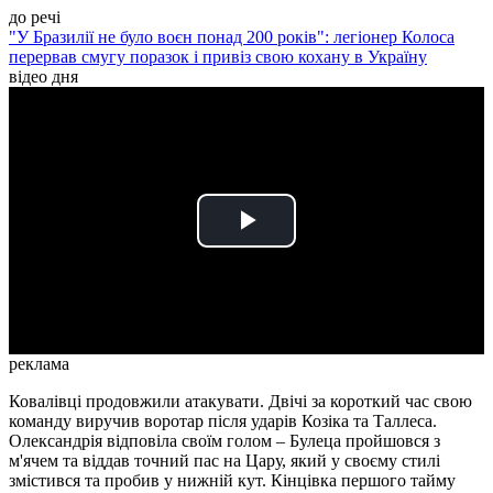
до речі
"У Бразилії не було воєн понад 200 років": легіонер Колоса
перервав смугу поразок і привіз свою кохану в Україну
відео дня
Play
Video
реклама
Ковалівці продовжили атакувати. Двічі за короткий час свою
команду виручив воротар після ударів Козіка та Таллеса.
Олександрія відповіла своїм голом – Булеца пройшовся з
м'ячем та віддав точний пас на Цару, який у своєму стилі
змістився та пробив у нижній кут. Кінцівка першого тайму