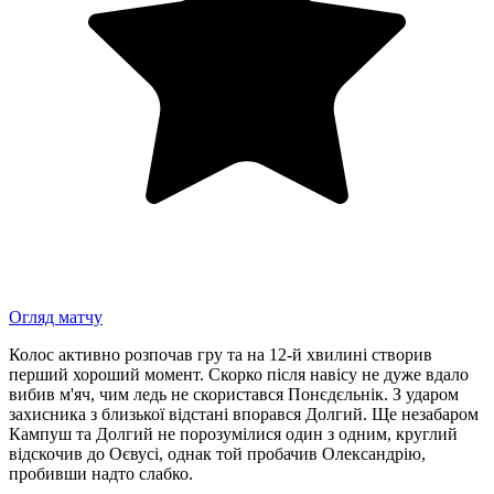
Огляд матчу
Колос активно розпочав гру та на 12-й хвилині створив
перший хороший момент. Скорко після навісу не дуже вдало
вибив м'яч, чим ледь не скористався Понєдєльнік. З ударом
захисника з близької відстані впорався Долгий. Ще незабаром
Кампуш та Долгий не порозумілися один з одним, круглий
відскочив до Оєвусі, однак той пробачив Олександрію,
пробивши надто слабко.