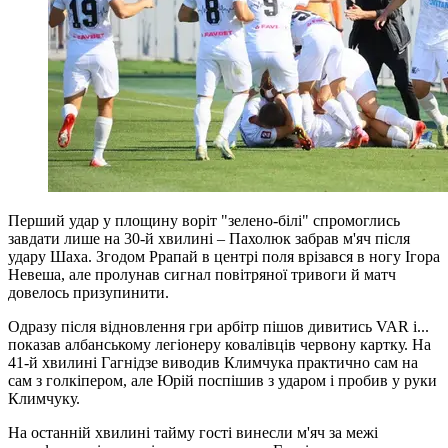
Перший удар у площину воріт "зелено-білі" спромоглись
завдати лише на 30-й хвилині – Пахолюк забрав м'яч після
удару Шаха. Згодом Ррапай в центрі поля врізався в ногу Ігора
Невеша, але пролунав сигнал повітряної тривоги й матч
довелось призупинити.
Одразу після відновлення гри арбітр пішов дивитись VAR і...
показав албанському легіонеру ковалівців червону картку. На
41-й хвилині Гагнідзе виводив Климчука практично сам на
сам з голкіпером, але Юрій поспішив з ударом і пробив у руки
Климчуку.
На останній хвилині тайму гості винесли м'яч за межі