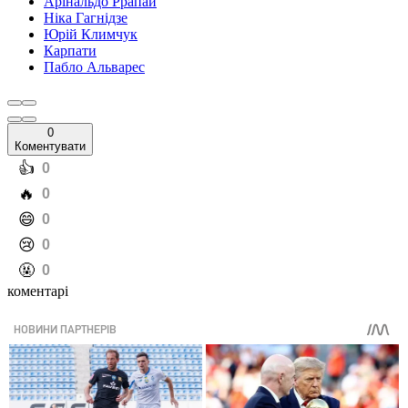
Арінальдо Ррапай
Ніка Гагнідзе
Юрій Климчук
Карпати
Пабло Альварес
0
Коментувати
️👍
0
️🔥
0
️😄
0
️😢
0
️🤬
0
коментарі