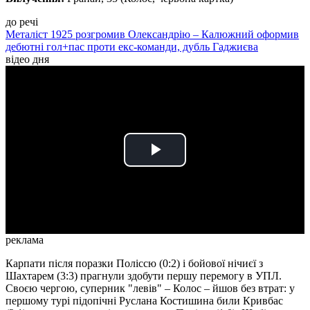
до речі
Металіст 1925 розгромив Олександрію – Калюжний оформив
дебютні гол+пас проти екс-команди, дубль Гаджиєва
відео дня
Play
Video
реклама
Карпати після поразки Поліссю (0:2) і бойової нічиєї з
Шахтарем (3:3) прагнули здобути першу перемогу в УПЛ.
Своєю чергою, суперник "левів" – Колос – йшов без втрат: у
першому турі підопічні Руслана Костишина били Кривбас