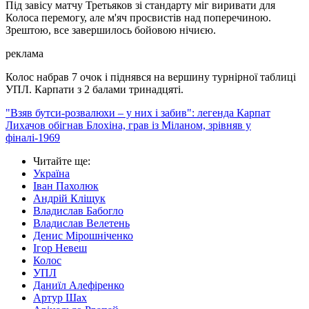
Під завісу матчу Третьяков зі стандарту міг виривати для
Колоса перемогу, але м'яч просвистів над поперечиною.
Зрештою, все завершилось бойовою нічиєю.
реклама
Колос набрав 7 очок і піднявся на вершину турнірної таблиці
УПЛ. Карпати з 2 балами тринадцяті.
"Взяв бутси-розвалюхи – у них і забив": легенда Карпат
Лихачов обігнав Блохіна, грав із Міланом, зрівняв у
фіналі-1969
Читайте ще
:
Україна
Іван Пахолюк
Андрій Кліщук
Владислав Бабогло
Владислав Велетень
Денис Мірошніченко
Ігор Невеш
Колос
УПЛ
Даниїл Алефіренко
Артур Шах