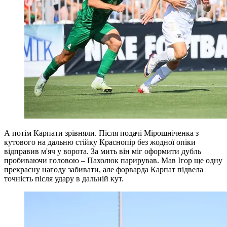
А потім Карпати зрівняли. Після подачі Мірошніченка з
кутового на дальню стійку Краснопір без жодної опіки
відправив м'яч у ворота. За мить він міг оформити дубль
пробиваючи головою – Пахолюк парирував. Мав Ігор ще одну
прекрасну нагоду забивати, але форварда Карпат підвела
точність після удару в дальній кут.