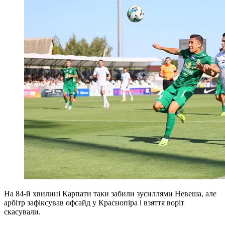
На 84-й хвилині Карпати таки забили зусиллями Невеша, але
арбітр зафіксував офсайд у Краснопіра і взяття воріт
скасували.