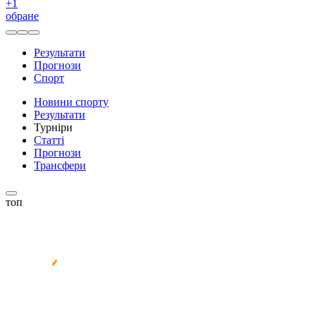
+
1
обране
Результати
Прогнози
Спорт
Новини спорту
Результати
Турніри
Статті
Прогнози
Трансфери
топ