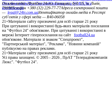
Ліга чемпіонів
Онлайн-медіа «Футбол 24»
Ліга Європи
Юнацька ліга УЄФА
пл. Галицька, буд. 15, м. Львів,
Ліга
конференцій
79008
Телефон +380 (32) 229-77-77
Адреса електронної пошти
—
legal@24tv.com.ua
Ідентифікатор онлайн-медіа в Реєстрі
суб’єктів у сфері медіа — R40-06058
21+
Матеріали сайту призначені для осіб старше 21 року
При цитуванні і використанні будь-яких матеріалів посилання
на "Футбол 24" обов'язкове. При цитуванні і використанні в
мережі Інтернет гіперпосилання на сайт
football24.ua
обов'язкове. Матеріали зі знаком "Спецпроект",
"Партнерський матеріал", "Реклама", "Новини компаній"
публікуємо на правах реклами.
21+
Матеріали сайту призначені для осіб старше 21 року
Усi права захищенi. © 2005 -
2026
, ПрАТ "Телерадіокомпанія
Люкс". "Футбол 24".