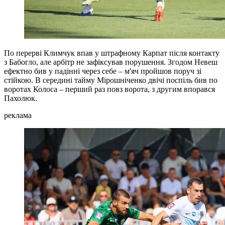
По перерві Климчук впав у штрафному Карпат після контакту
з Бабогло, але арбітр не зафіксував порушення. Згодом Невеш
ефектно бив у падінні через себе – м'яч пройшов поруч зі
стійкою. В середині тайму Мірошніченко двічі поспіль бив по
воротах Колоса – перший раз повз ворота, з другим впорався
Пахолюк.
реклама