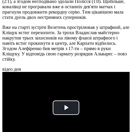
(2:1), а згодом несподівано здолали Полісся (1:0). Щобільше,
ковалівці не програвали вже в останніх дев'яти матчах і
прагнули продовжити рекордну серію. Тим цікавішою мала
стати дуель двох нестримних суперників.
Вже на старті зустрічі Велетень прострілював у штрафний, але
Кліщук встиг перехопити. За трохи Владислав майстерно
накрутив трьох захисників на лівому фланзі штрафного і
навіть встиг прокинути в центр, але Карпати відбились.
Згодом Алефіренко бив метрів з 17-ти – прямо в руки
Кліщуку. У відповідь свою гармату розрядив Альварес – повз
стійку.
відео дня
Play
Video