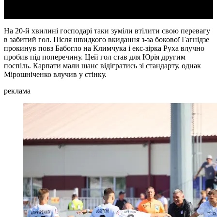
На 20-й хвилині господарі таки зуміли втілити свою перевагу
в забитий гол. Після швидкого вкидання з-за бокової Гагнідзе
прокинув повз Бабогло на Климчука і екс-зірка Руха влучно
пробив під поперечину. Цей гол став для Юрія другим
поспіль. Карпати мали шанс відігратись зі стандарту, однак
Мірошніченко влучив у стінку.
реклама