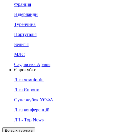
Франція
Нідерланди
Туреччина
Португалія
Бельгія
МЛС
Саудівська Аравія
Єврокубки
Ліга чемпіонів
Ліга Європи
Суперкубок УЄФА
Ліга конференцій
ЛЧ - Top News
До всіх турнірів