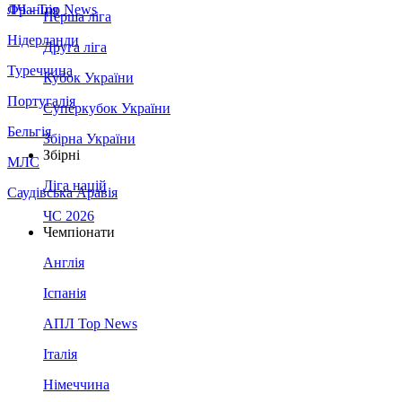
Франція
ЛЧ - Top News
Перша ліга
Нідерланди
Друга ліга
Туреччина
Кубок України
Португалія
Суперкубок України
Бельгія
Збірна України
Збірні
МЛС
Ліга націй
Саудівська Аравія
ЧС 2026
Чемпіонати
Англія
Іспанія
АПЛ Top News
Італія
Німеччина