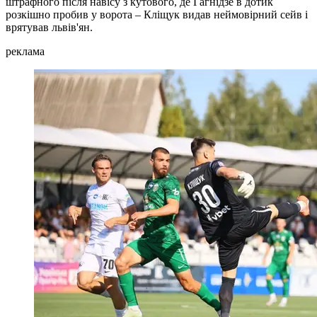
штрафного після навісу з кутового, де Гагнідзе в дотик
розкішно пробив у ворота – Кліщук видав неймовірний сейв і
врятував львів'ян.
реклама