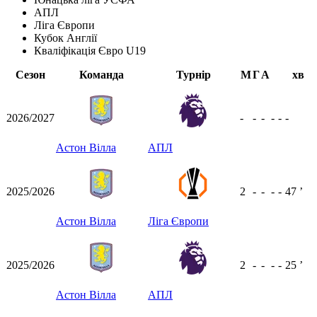
АПЛ
Ліга Європи
Кубок Англії
Кваліфікація Євро U19
Сезон
Команда
Турнір
М
Г
А
хв
2026/2027
-
-
-
-
-
-
Астон Вілла
АПЛ
2025/2026
2
-
-
-
-
47
ʼ
Астон Вілла
Ліга Європи
2025/2026
2
-
-
-
-
25
ʼ
Астон Вілла
АПЛ