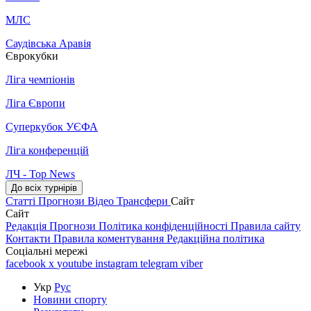
МЛС
Саудівська Аравія
Єврокубки
Ліга чемпіонів
Ліга Європи
Суперкубок УЄФА
Ліга конференцій
ЛЧ - Top News
До всіх турнірів
Статті
Прогнози
Відео
Трансфери
Сайт
Сайт
Редакція
Прогнози
Політика конфіденційності
Правила сайту
Контакти
Правила коментування
Редакційна політика
Соціальні мережі
facebook
x
youtube
instagram
telegram
viber
Укр
Рус
Новини спорту