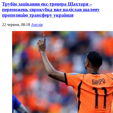
Трубін зацікавив екс-тренера Шахтаря –
переможець єврокубка вже надіслав шалену
пропозицію трансферу українця
22 червня, 08:18
Англія