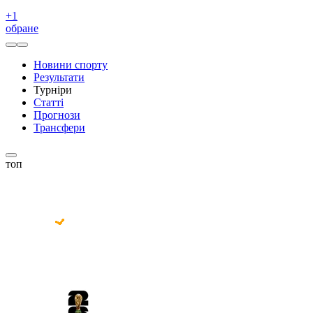
+
1
обране
Новини спорту
Результати
Турніри
Статті
Прогнози
Трансфери
топ