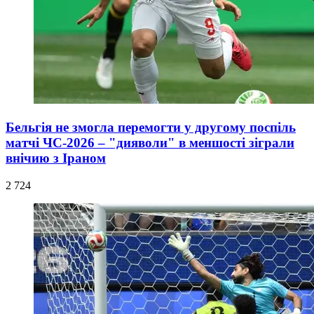
Бельгія не змогла перемогти у другому поспіль
матчі ЧС-2026 – "дияволи" в меншості зіграли
внічию з Іраном
2 724