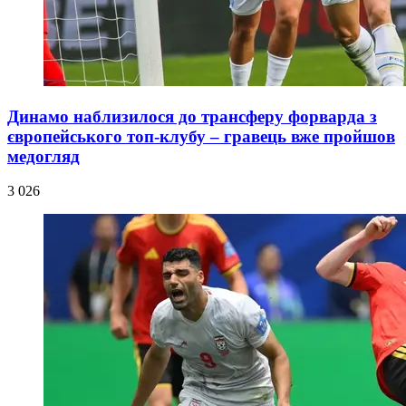
Динамо наблизилося до трансферу форварда з
європейського топ-клубу – гравець вже пройшов
медогляд
3 026