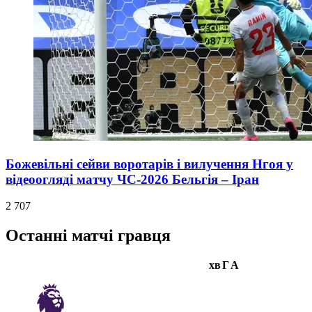
Божевільні сейви воротарів і вилучення Нгоя у
відеоогляді матчу ЧС-2026 Бельгія – Іран
2 707
Останні матчі гравця
хв
Г
А