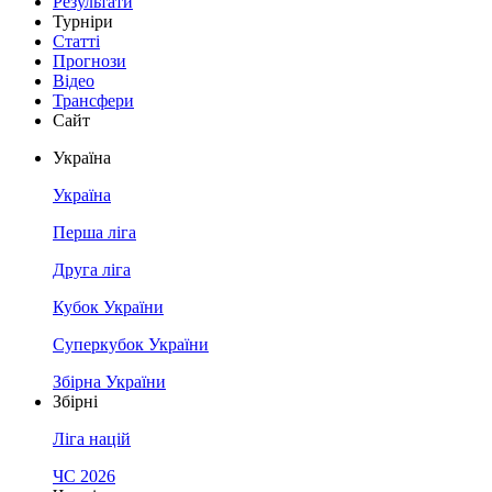
Результати
Турніри
Статті
Прогнози
Відео
Трансфери
Сайт
Україна
Україна
Перша ліга
Друга ліга
Кубок України
Суперкубок України
Збірна України
Збірні
Ліга націй
ЧС 2026