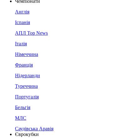
Чемпіонати
Англія
Іспанія
АПЛ Top News
Італія
Німеччина
Франція
Нідерланди
Туреччина
Португалія
Бельгія
МЛС
Саудівська Аравія
Єврокубки