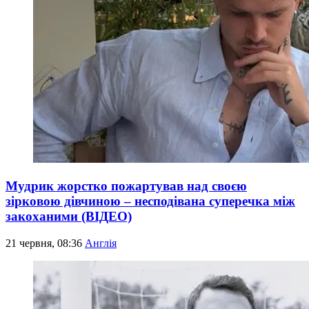
Мудрик жорстко пожартував над своєю
зірковою дівчиною – несподівана суперечка між
закоханими (ВІДЕО)
21 червня, 08:36
Англія