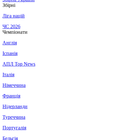
Збірні
Ліга націй
ЧС 2026
Чемпіонати
Англія
Іспанія
АПЛ Top News
Італія
Німеччина
Франція
Нідерланди
Туреччина
Португалія
Бельгія