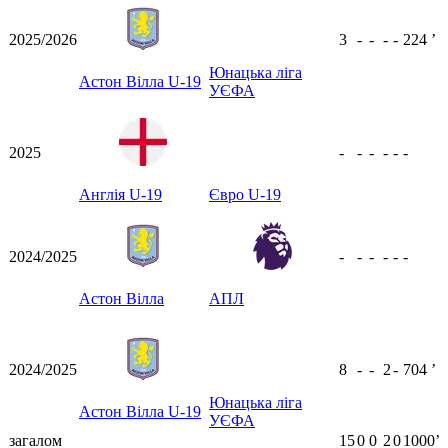
2025/2026
3
-
-
-
-
224
ʼ
Юнацька ліга
Астон Вілла U-19
УЄФА
2025
-
-
-
-
-
-
Англія U-19
Євро U-19
2024/2025
-
-
-
-
-
-
Астон Вілла
АПЛ
2024/2025
8
-
-
2
-
704
ʼ
Юнацька ліга
Астон Вілла U-19
УЄФА
загалом
15
0
0
2
0
1000ʼ