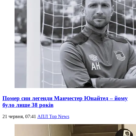
Помер син легенди Манчестер Юнайтед – йому
було лише 38 років
21 червня, 07:41
АПЛ Top News