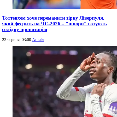
Тоттенхем хоче переманити зірку Ліверпуля,
який феєрить на ЧС-2026 – "шпори" готують
солідну пропозицію
22 червня, 03:00
Англія