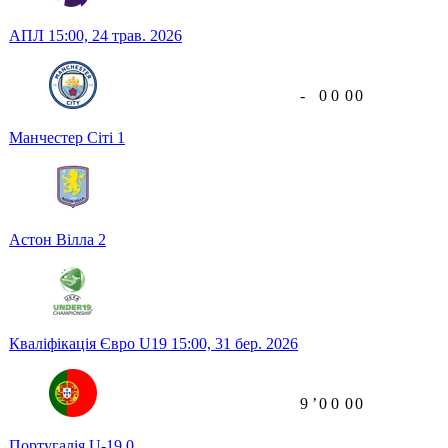
АПЛ
15:00,
24 трав. 2026
-
0
0
0
0
Манчестер Сіті
1
Астон Вілла
2
Кваліфікація Євро U19
15:00,
31 бер. 2026
9
ʼ
0
0
0
0
Португалія U-19
0