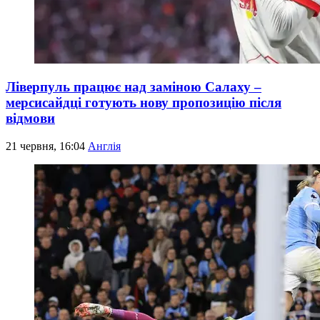
Ліверпуль працює над заміною Салаху –
мерсисайдці готують нову пропозицію після
відмови
21 червня, 16:04
Англія