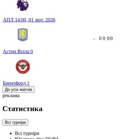
АПЛ
14:00,
01 лют. 2026
-
0
0
0
0
Астон Вілла
0
Брентфорд
1
До усіх матчів
реклама
Статистика
Всі турніри
Всі турніри
Юнацька ліга УЄФА