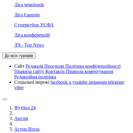
Ліга чемпіонів
Ліга Європи
Суперкубок УЄФА
Ліга конференцій
ЛЧ - Top News
До всіх турнірів
Сайт
Редакція
Прогнози
Політика конфіденційності
Правила сайту
Контакти
Правила коментування
Редакційна політика
Соціальні мережі
facebook
x
youtube
instagram
telegram
viber
Футбол 24
Англія
Астон Вілла