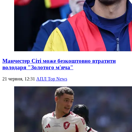
Манчестер Сіті може безкоштовно втратити
володаря "Золотого м'яча"
21 червня, 12:31
АПЛ Top News