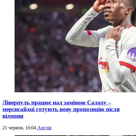
Ліверпуль працює над заміною Салаху –
мерсисайдці готують нову пропозицію після
відмови
21 червня, 16:04
Англія