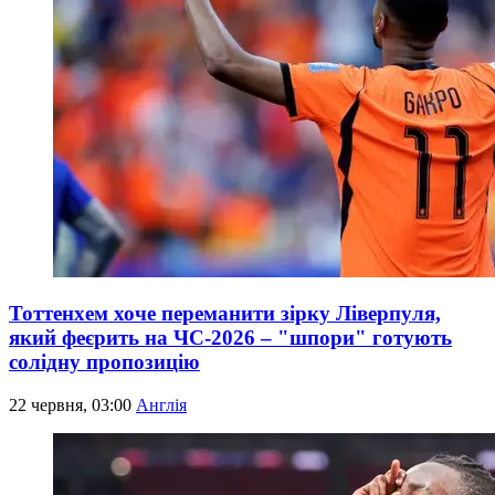
Тоттенхем хоче переманити зірку Ліверпуля,
який феєрить на ЧС-2026 – "шпори" готують
солідну пропозицію
22 червня, 03:00
Англія