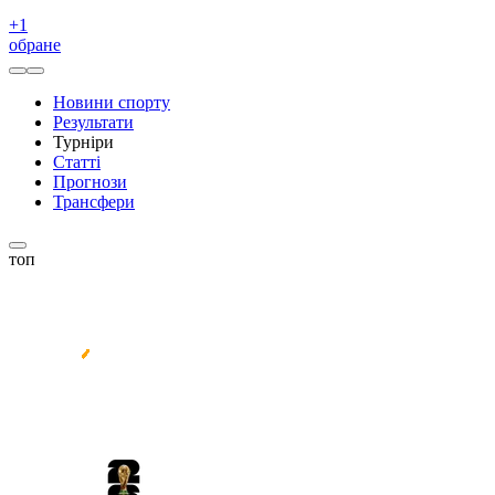
+
1
обране
Новини спорту
Результати
Турніри
Статті
Прогнози
Трансфери
топ