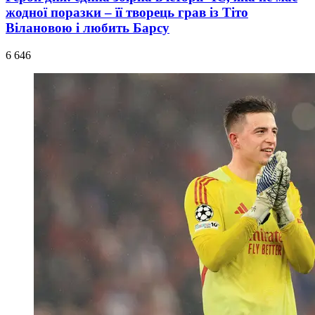
жодної поразки – її творець грав із Тіто
Вілановою і любить Барсу
6 646