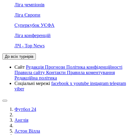
Ліга чемпіонів
Ліга Європи
Суперкубок УЄФА
Ліга конференцій
ЛЧ - Top News
До всіх турнірів
Сайт
Редакція
Прогнози
Політика конфіденційності
Правила сайту
Контакти
Правила коментування
Редакційна політика
Соціальні мережі
facebook
x
youtube
instagram
telegram
viber
Футбол 24
Англія
Астон Вілла