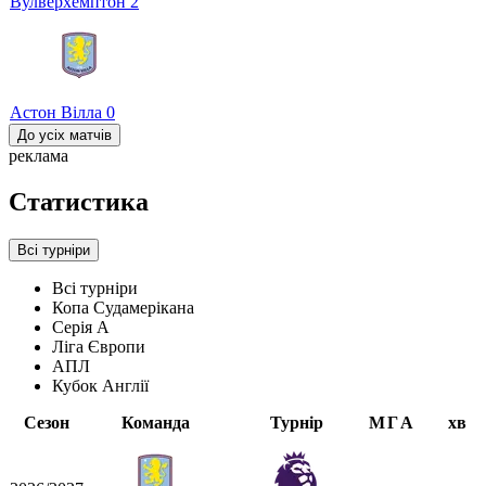
Вулверхемптон
2
Астон Вілла
0
До усіх матчів
реклама
Статистика
Всі турніри
Всі турніри
Копа Судамерікана
Серія А
Ліга Європи
АПЛ
Кубок Англії
Сезон
Команда
Турнір
М
Г
А
хв