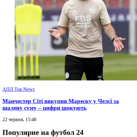
АПЛ Top News
Манчестер Сіті викупив Мареску у Челсі за
шалену суму – цифри шокують
22 червня, 15:48
Популярне на футбол 24