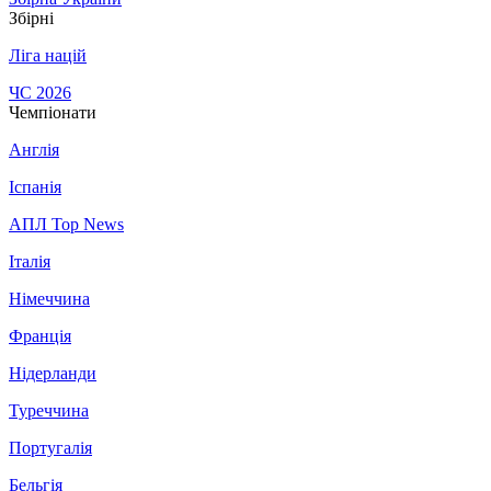
Збірні
Ліга націй
ЧС 2026
Чемпіонати
Англія
Іспанія
АПЛ Top News
Італія
Німеччина
Франція
Нідерланди
Туреччина
Португалія
Бельгія