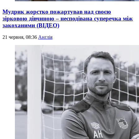
Мудрик жорстко пожартував над своєю
зірковою дівчиною – несподівана суперечка між
закоханими (ВІДЕО)
21 червня, 08:36
Англія