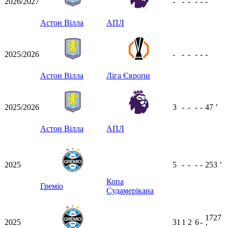
2026/2027
-
-
-
-
-
-
Астон Вілла
АПЛ
2025/2026
-
-
-
-
-
-
Астон Вілла
Ліга Європи
2025/2026
3
-
-
-
-
47
ʼ
Астон Вілла
АПЛ
2025
5
-
-
-
-
253
ʼ
Копа
Греміо
Судамерікана
1727
2025
31
1
2
6
-
ʼ