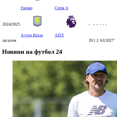
Греміо
Серія А
2024/2025
-
-
-
-
-
-
Астон Вілла
АПЛ
загалом
39
1
2
6
0
2027ʼ
Новини на футбол 24