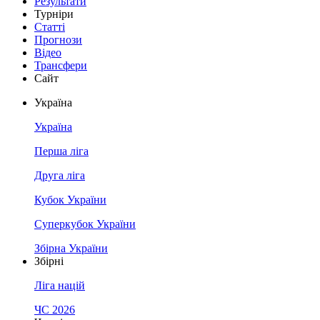
Результати
Турніри
Статті
Прогнози
Відео
Трансфери
Сайт
Україна
Україна
Перша ліга
Друга ліга
Кубок України
Суперкубок України
Збірна України
Збірні
Ліга націй
ЧС 2026