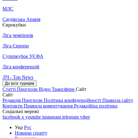
МЛС
Саудівська Аравія
Єврокубки
Ліга чемпіонів
Ліга Європи
Суперкубок УЄФА
Ліга конференцій
ЛЧ - Top News
До всіх турнірів
Статті
Прогнози
Відео
Трансфери
Сайт
Сайт
Редакція
Прогнози
Політика конфіденційності
Правила сайту
Контакти
Правила коментування
Редакційна політика
Соціальні мережі
facebook
x
youtube
instagram
telegram
viber
Укр
Рус
Новини спорту