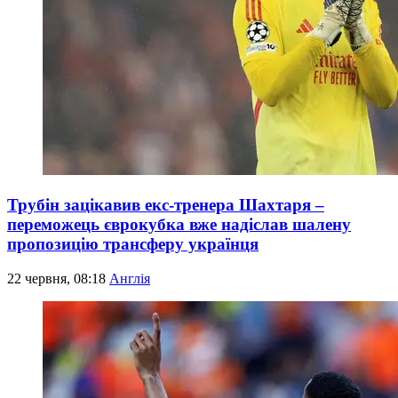
Трубін зацікавив екс-тренера Шахтаря –
переможець єврокубка вже надіслав шалену
пропозицію трансферу українця
22 червня, 08:18
Англія