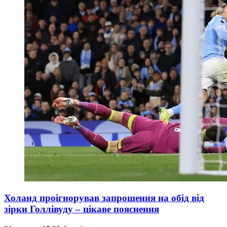
Холанд проігнорував запрошення на обід від
зірки Голлівуду – цікаве пояснення