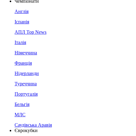
Чемпіонати
Англія
Іспанія
АПЛ Top News
Італія
Німеччина
Франція
Нідерланди
Туреччина
Португалія
Бельгія
МЛС
Саудівська Аравія
Єврокубки