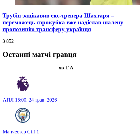
Трубін зацікавив екс-тренера Шахтаря –
переможець єврокубка вже надіслав шалену
пропозицію трансферу українця
3 852
Останні матчі гравця
хв
Г
А
АПЛ
15:00,
24 трав. 2026
Манчестер Сіті
1