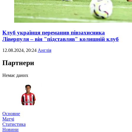
Клуб українця переманив півзахисника
Ліверпуля – він "підставляв" колишній клуб
12.08.2024, 20:24
Англія
Партнери
Немає даних
Основне
Матчі
Статистика
Новини