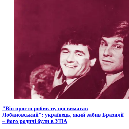
"Він просто робив те, що вимагав
Лобановський": українець, який забив Бразилії
– його родичі були в УПА