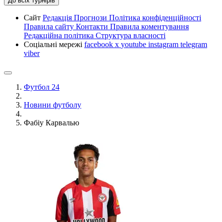
До всіх турнірів
Сайт
Редакція
Прогнози
Політика конфіденційності
Правила сайту
Контакти
Правила коментування
Редакційна політика
Структура власності
Соціальні мережі
facebook
x
youtube
instagram
telegram
viber
Футбол 24
Новини футболу
Фабіу Карвалью