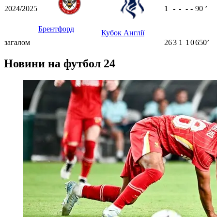
2024/2025
1
-
-
-
-
90
ʼ
Брентфорд
Кубок Англії
загалом
26
3
1
1
0
650ʼ
Новини на футбол 24