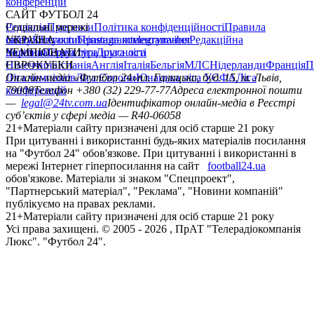
конференцій
САЙТ ФУТБОЛ 24
Редакція
Соціальні мережі
Прогнози
Політика конфіденційності
Правила
сайту
facebook
УКРАЇНА
Контакти
x
youtube
Правила коментування
instagram
telegram
viber
Редакційна
політика
Україна
ЧЕМПІОНАТИ
Перша ліга
Структура власності
Друга ліга
Німеччина
ЄВРОКУБКИ
Іспанія
Англія
Італія
Бельгія
МЛС
Нідерланди
Франція
П
Ліга чемпіонів
Онлайн-медіа «Футбол 24»
Ліга Європи
Юнацька ліга УЄФА
пл. Галицька, буд. 15, м. Львів,
Ліга
конференцій
79008
Телефон +380 (32) 229-77-77
Адреса електронної пошти
—
legal@24tv.com.ua
Ідентифікатор онлайн-медіа в Реєстрі
суб’єктів у сфері медіа — R40-06058
21+
Матеріали сайту призначені для осіб старше 21 року
При цитуванні і використанні будь-яких матеріалів посилання
на "Футбол 24" обов'язкове. При цитуванні і використанні в
мережі Інтернет гіперпосилання на сайт
football24.ua
обов'язкове. Матеріали зі знаком "Спецпроект",
"Партнерський матеріал", "Реклама", "Новини компаній"
публікуємо на правах реклами.
21+
Матеріали сайту призначені для осіб старше 21 року
Усi права захищенi. © 2005 -
2026
, ПрАТ "Телерадіокомпанія
Люкс". "Футбол 24".