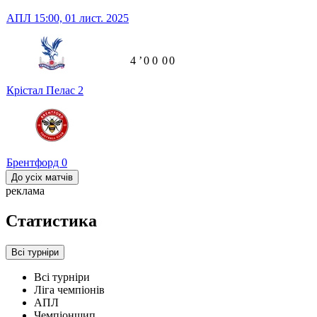
АПЛ
15:00,
01 лист. 2025
4
ʼ
0
0
0
0
Крістал Пелас
2
Брентфорд
0
До усіх матчів
реклама
Статистика
Всі турніри
Всі турніри
Ліга чемпіонів
АПЛ
Чемпіоншип