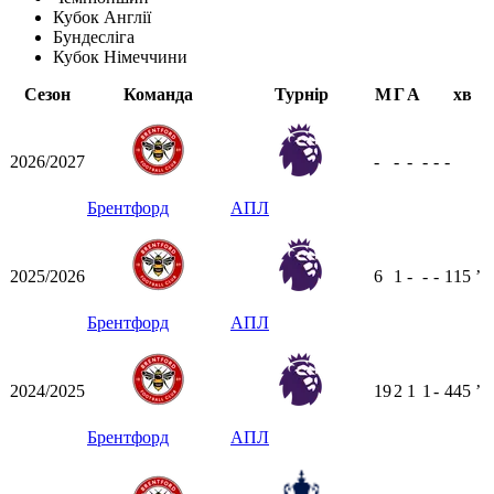
Кубок Англії
Бундесліга
Кубок Німеччини
Сезон
Команда
Турнір
М
Г
А
хв
2026/2027
-
-
-
-
-
-
Брентфорд
АПЛ
2025/2026
6
1
-
-
-
115
ʼ
Брентфорд
АПЛ
2024/2025
19
2
1
1
-
445
ʼ
Брентфорд
АПЛ