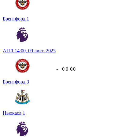
Брентфорд
1
АПЛ
14:00,
09 лист. 2025
-
0
0
0
0
Брентфорд
3
Ньюкасл
1