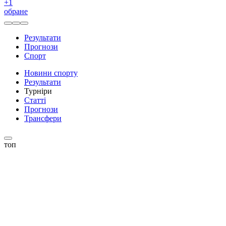
+
1
обране
Результати
Прогнози
Спорт
Новини спорту
Результати
Турніри
Статті
Прогнози
Трансфери
топ