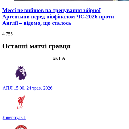
Мессі не вийшов на тренування збірної
Аргентини перед півфіналом ЧС-2026 проти
Англії – відомо, що сталось
4 755
Останні матчі гравця
хв
Г
А
АПЛ
15:00,
24 трав. 2026
Ліверпуль
1