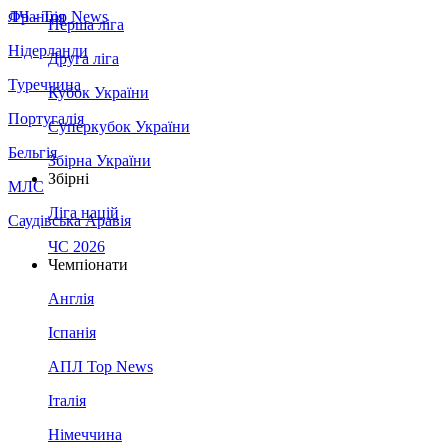
Франція
ЛЧ - Top News
Перша ліга
Нідерланди
Друга ліга
Туреччина
Кубок України
Португалія
Суперкубок України
Бельгія
Збірна України
Збірні
МЛС
Ліга націй
Саудівська Аравія
ЧС 2026
Чемпіонати
Англія
Іспанія
АПЛ Top News
Італія
Німеччина