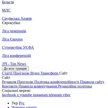
Бельгія
МЛС
Саудівська Аравія
Єврокубки
Ліга чемпіонів
Ліга Європи
Суперкубок УЄФА
Ліга конференцій
ЛЧ - Top News
До всіх турнірів
Статті
Прогнози
Відео
Трансфери
Сайт
Сайт
Редакція
Прогнози
Політика конфіденційності
Правила сайту
Контакти
Правила коментування
Редакційна політика
Соціальні мережі
facebook
x
youtube
instagram
telegram
viber
Укр
Рус
Новини спорту