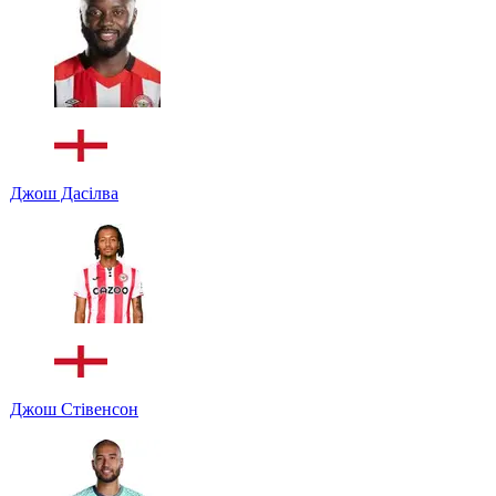
Джош Дасілва
Джош Стівенсон