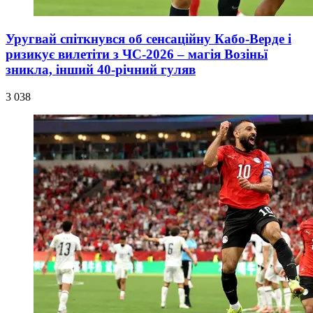
Уругвай спіткнувся об сенсаційну Кабо-Верде і
ризикує вилетіти з ЧС-2026 – магія Возіньї
зникла, інший 40-річний гуляв
3 038