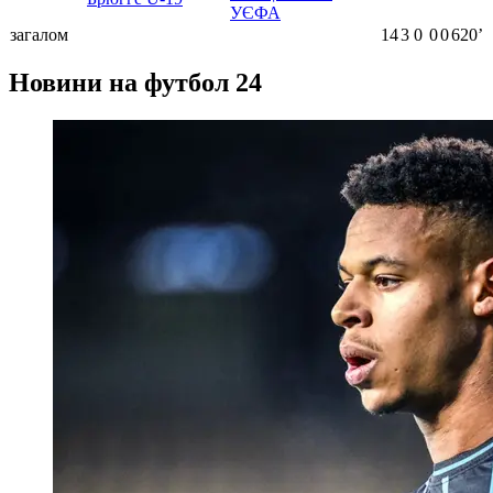
УЄФА
загалом
14
3
0
0
0
620ʼ
Новини на футбол 24