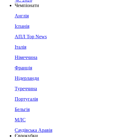
Чемпіонати
Англія
Іспанія
АПЛ Top News
Італія
Німеччина
Франція
Нідерланди
Туреччина
Португалія
Бельгія
МЛС
Саудівська Аравія
Єврокубки