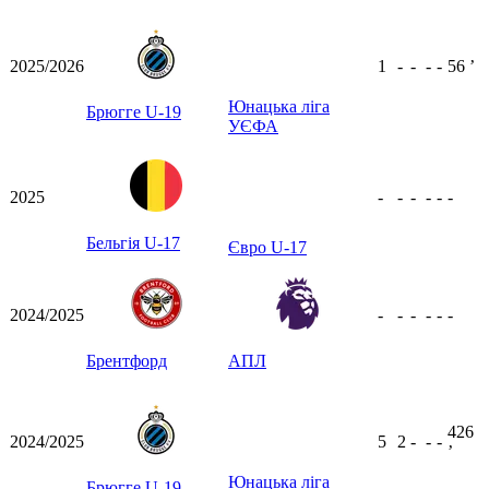
2025/2026
1
-
-
-
-
56
ʼ
Юнацька ліга
Брюгге U-19
УЄФА
2025
-
-
-
-
-
-
Бельгія U-17
Євро U-17
2024/2025
-
-
-
-
-
-
Брентфорд
АПЛ
426
2024/2025
5
2
-
-
-
ʼ
Юнацька ліга
Брюгге U-19