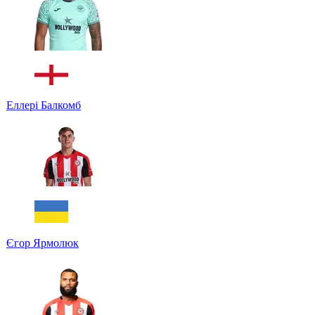
Еллері Балкомб
Єгор Ярмолюк