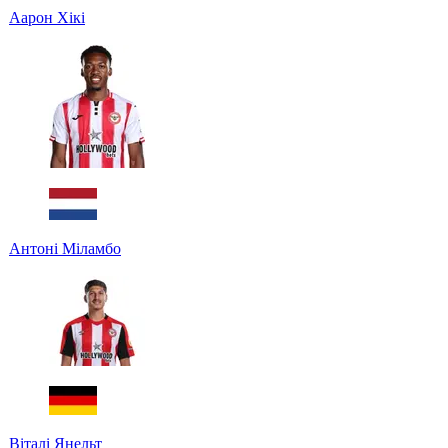
Аарон Хікі
Антоні Міламбо
Віталі Янельт