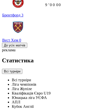
9
ʼ
0
0
0
0
Брентфорд
3
Вест Хем
0
До усіх матчів
реклама
Статистика
Всі турніри
Всі турніри
Ліга чемпіонів
Ліга Жупіле
Кваліфікація Євро U19
Юнацька ліга УЄФА
АПЛ
Кубок Англії