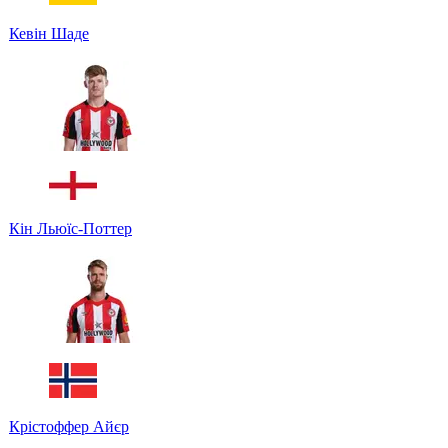
Кевін Шаде
Кін Льюїс-Поттер
Крістоффер Айєр