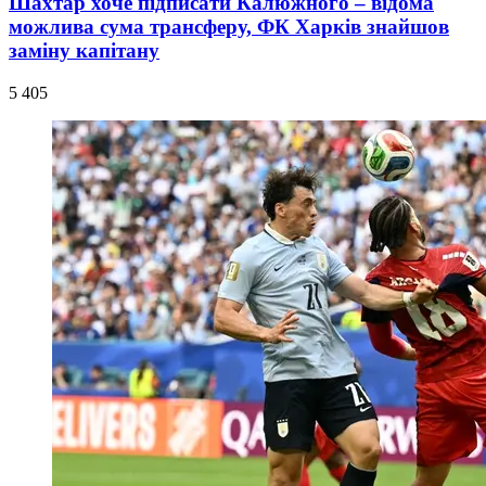
Шахтар хоче підписати Калюжного – відома
можлива сума трансферу, ФК Харків знайшов
заміну капітану
5 405