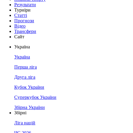
Результати
Турніри
Статті
Прогнози
Відео
Трансфери
Сайт
Україна
Україна
Перша ліга
Друга ліга
Кубок України
Суперкубок України
Збірна України
Збірні
Ліга націй
ЧС 2026