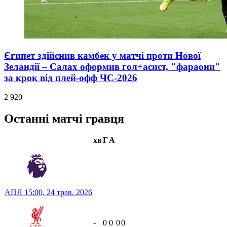
Єгипет здійснив камбек у матчі проти Нової
Зеландії – Салах оформив гол+асист, "фараони"
за крок від плей-офф ЧС-2026
2 920
Останні матчі гравця
хв
Г
А
АПЛ
15:00,
24 трав. 2026
-
0
0
0
0