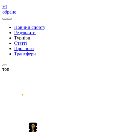
+
1
обране
Новини спорту
Результати
Турніри
Статті
Прогнози
Трансфери
топ