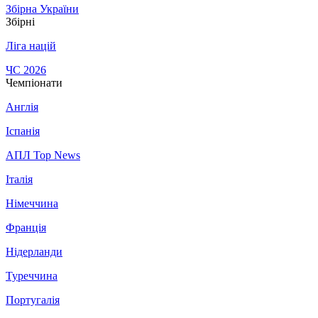
Збірна України
Збірні
Ліга націй
ЧС 2026
Чемпіонати
Англія
Іспанія
АПЛ Top News
Італія
Німеччина
Франція
Нідерланди
Туреччина
Португалія