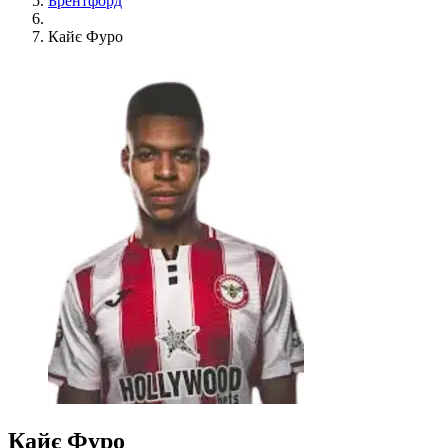
Брентфорд
Кайє Фуро
Кайє Фуро