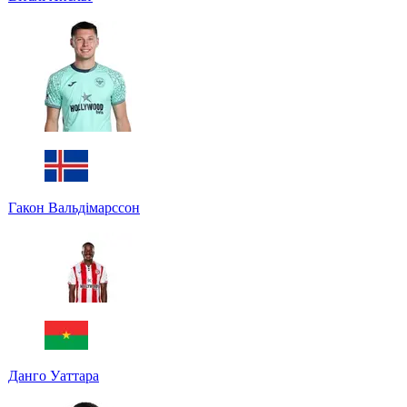
Гакон Вальдімарссон
Данго Уаттара