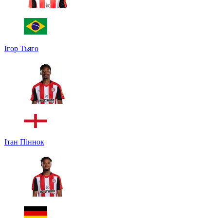
Ігор Тьяго
Ітан Піннок