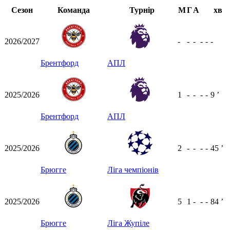
Сезон
Команда
Турнір
М
Г
А
хв
2026/2027
-
-
-
-
-
-
Брентфорд
АПЛ
2025/2026
1
-
-
-
-
9
ʼ
Брентфорд
АПЛ
2025/2026
2
-
-
-
-
45
ʼ
Брюгге
Ліга чемпіонів
2025/2026
5
1
-
-
-
84
ʼ
Брюгге
Ліга Жупіле