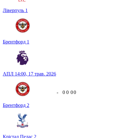
Ліверпуль
1
Брентфорд
1
АПЛ
14:00,
17 трав. 2026
-
0
0
0
0
Брентфорд
2
Крістал Пелас
2