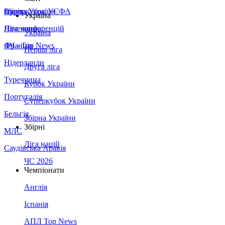
Збірна України
Італія
Суперкубок УЄФА
Україна
Німеччина
Ліга конференцій
Україна
Франція
ЛЧ - Top News
Перша ліга
Нідерланди
Друга ліга
Туреччина
Кубок України
Португалія
Суперкубок України
Бельгія
Збірна України
Збірні
МЛС
Ліга націй
Саудівська Аравія
ЧС 2026
Чемпіонати
Англія
Іспанія
АПЛ Top News