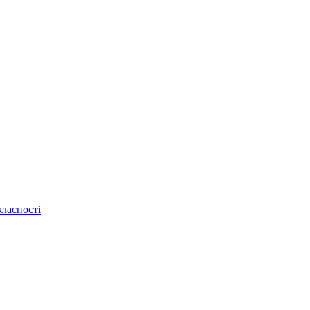
ласності