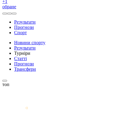
+
1
обране
Результати
Прогнози
Спорт
Новини спорту
Результати
Турніри
Статті
Прогнози
Трансфери
топ