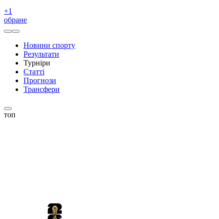
+
1
обране
Новини спорту
Результати
Турніри
Статті
Прогнози
Трансфери
топ