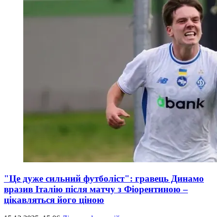
"Це дуже сильний футболіст": гравець Динамо
вразив Італію після матчу з Фіорентиною –
цікавляться його ціною