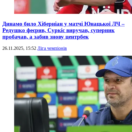
Динамо било Хіберніан у матчі Юнацької ЛЧ –
Редушко феєрив, Суркіс виручав, суперник
пробачав, а забив знову центрбек
26.11.2025, 15:52
Ліга чемпіонів