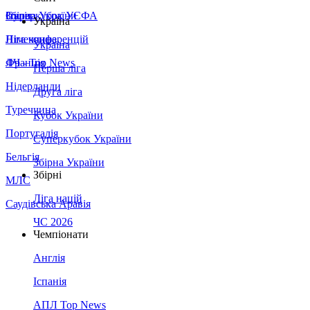
Збірна України
Італія
Суперкубок УЄФА
Україна
Німеччина
Ліга конференцій
Україна
Франція
ЛЧ - Top News
Перша ліга
Нідерланди
Друга ліга
Туреччина
Кубок України
Португалія
Суперкубок України
Бельгія
Збірна України
Збірні
МЛС
Ліга націй
Саудівська Аравія
ЧС 2026
Чемпіонати
Англія
Іспанія
АПЛ Top News