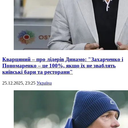
Кварцяний – про лідерів Динамо: "Захарченко і
Пономаренко – це 100%, якщо їх не зваблять
київські бари та ресторани"
25.12.2025, 23:25
Україна