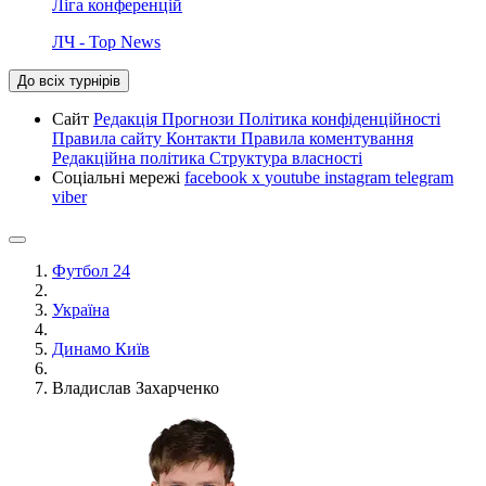
Ліга конференцій
ЛЧ - Top News
До всіх турнірів
Сайт
Редакція
Прогнози
Політика конфіденційності
Правила сайту
Контакти
Правила коментування
Редакційна політика
Структура власності
Соціальні мережі
facebook
x
youtube
instagram
telegram
viber
Футбол 24
Україна
Динамо Київ
Владислав Захарченко