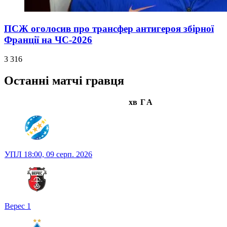
ПСЖ оголосив про трансфер антигероя збірної
Франції на ЧС-2026
3 316
Останні матчі гравця
хв
Г
А
УПЛ
18:00,
09 серп. 2026
Верес
1