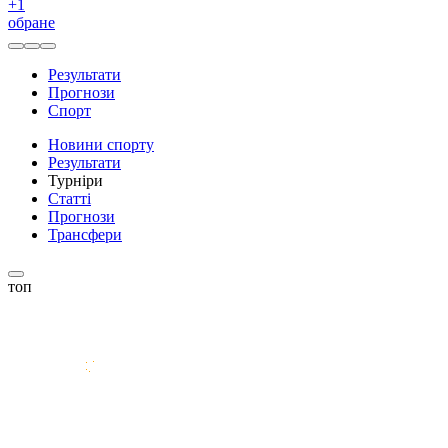
+
1
обране
Результати
Прогнози
Спорт
Новини спорту
Результати
Турніри
Статті
Прогнози
Трансфери
топ