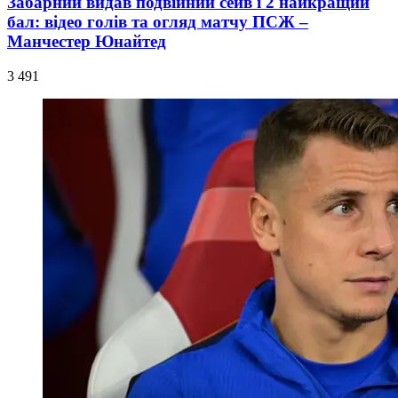
Забарний видав подвійний сейв і 2 найкращий
бал: відео голів та огляд матчу ПСЖ –
Манчестер Юнайтед
3 491