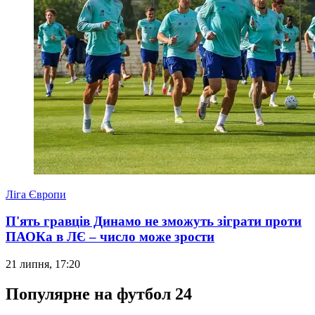
Ліга Європи
П'ять гравців Динамо не зможуть зіграти проти
ПАОКа в ЛЄ – число може зрости
21 липня, 17:20
Популярне на футбол 24