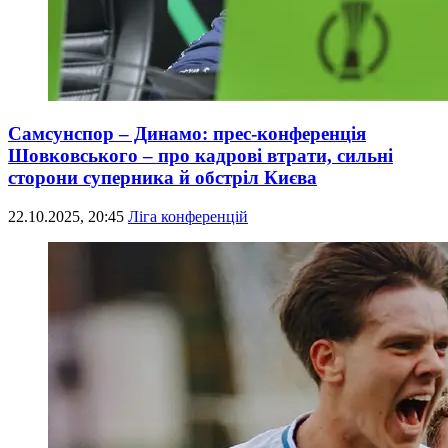
Самсунспор – Динамо: прес-конференція
Шовковського – про кадрові втрати, сильні
сторони суперника й обстріл Києва
22.10.2025, 20:45
Ліга конференцій