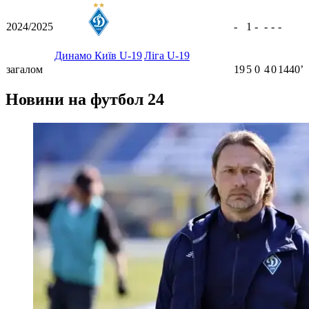
2024/2025
-
1
-
-
-
-
Динамо Київ U-19
Ліга U-19
загалом
19
5
0
4
0
1440ʼ
Новини на футбол 24