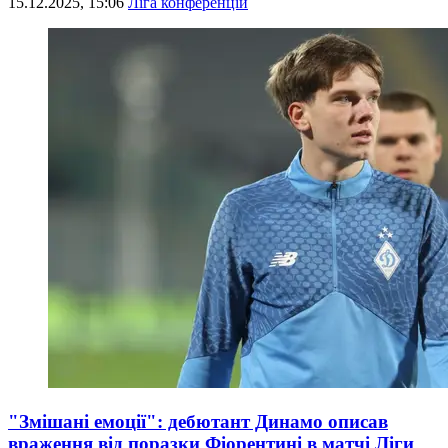
15.12.2025, 15:06
Ліга конференцій
"Змішані емоції": дебютант Динамо описав
враження від поразки Фіорентині в матчі Ліги