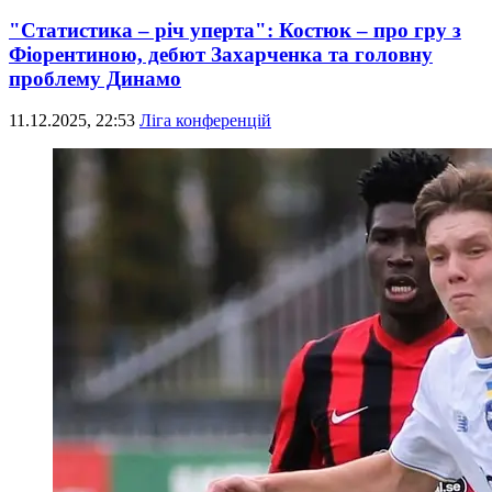
"Статистика – річ уперта": Костюк – про гру з
Фіорентиною, дебют Захарченка та головну
проблему Динамо
11.12.2025, 22:53
Ліга конференцій