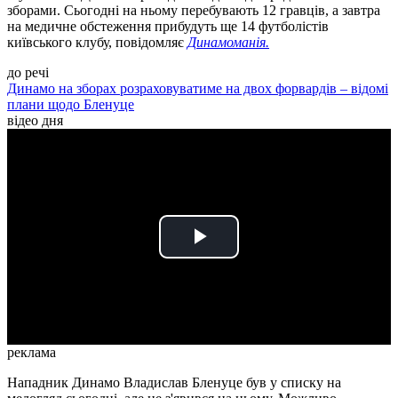
зборами. Сьогодні на ньому перебувають 12 гравців, а завтра
на медичне обстеження прибудуть ще 14 футболістів
київського клубу, повідомляє
Динамоманія.
до речі
Динамо на зборах розраховуватиме на двох форвардів – відомі
плани щодо Бленуце
відео дня
Play
Video
реклама
Нападник Динамо Владислав Бленуце був у списку на