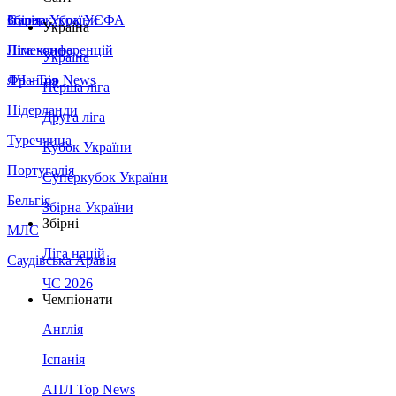
Збірна України
Італія
Суперкубок УЄФА
Україна
Німеччина
Ліга конференцій
Україна
Франція
ЛЧ - Top News
Перша ліга
Нідерланди
Друга ліга
Туреччина
Кубок України
Португалія
Суперкубок України
Бельгія
Збірна України
Збірні
МЛС
Ліга націй
Саудівська Аравія
ЧС 2026
Чемпіонати
Англія
Іспанія
АПЛ Top News