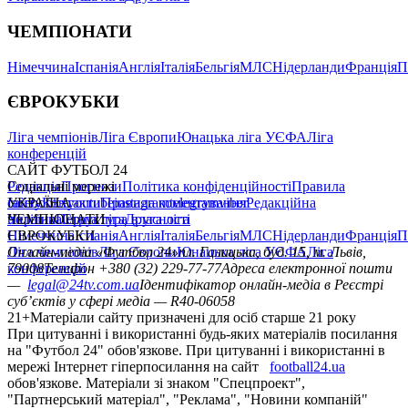
ЧЕМПІОНАТИ
Німеччина
Іспанія
Англія
Італія
Бельгія
МЛС
Нідерланди
Франція
П
ЄВРОКУБКИ
Ліга чемпіонів
Ліга Європи
Юнацька ліга УЄФА
Ліга
конференцій
САЙТ ФУТБОЛ 24
Редакція
Соціальні мережі
Прогнози
Політика конфіденційності
Правила
сайту
facebook
УКРАЇНА
Контакти
x
youtube
Правила коментування
instagram
telegram
viber
Редакційна
політика
Україна
ЧЕМПІОНАТИ
Перша ліга
Структура власності
Друга ліга
Німеччина
ЄВРОКУБКИ
Іспанія
Англія
Італія
Бельгія
МЛС
Нідерланди
Франція
П
Ліга чемпіонів
Онлайн-медіа «Футбол 24»
Ліга Європи
Юнацька ліга УЄФА
пл. Галицька, буд. 15, м. Львів,
Ліга
конференцій
79008
Телефон +380 (32) 229-77-77
Адреса електронної пошти
—
legal@24tv.com.ua
Ідентифікатор онлайн-медіа в Реєстрі
суб’єктів у сфері медіа — R40-06058
21+
Матеріали сайту призначені для осіб старше 21 року
При цитуванні і використанні будь-яких матеріалів посилання
на "Футбол 24" обов'язкове. При цитуванні і використанні в
мережі Інтернет гіперпосилання на сайт
football24.ua
обов'язкове. Матеріали зі знаком "Спецпроект",
"Партнерський матеріал", "Реклама", "Новини компаній"