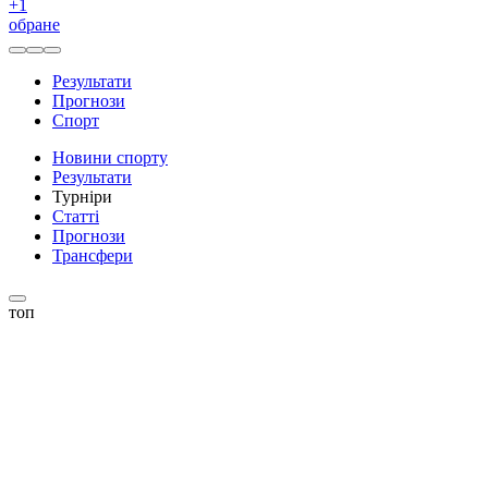
+
1
обране
Результати
Прогнози
Спорт
Новини спорту
Результати
Турніри
Статті
Прогнози
Трансфери
топ