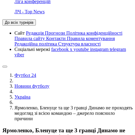
Ліга конференцій
ЛЧ - Top News
До всіх турнірів
Сайт
Редакція
Прогнози
Політика конфіденційності
Правила сайту
Контакти
Правила коментування
Редакційна політика
Структура власності
Соціальні мережі
facebook
x
youtube
instagram
telegram
viber
Футбол 24
Новини футболу
Україна
Ярмоленко, Бленуце та ще 3 гравці Динамо не проходять
медогляд зі всією командою – джерело пояснило
причини
Ярмоленко, Бленуце та ще 3 гравці Динамо не