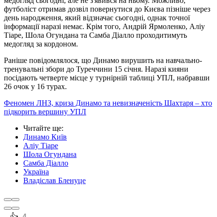
медогляд сьогодні, але не з'явився на ньому. Можливо,
футболіст отримав дозвіл повернутися до Києва пізніше через
день народження, який відзначає сьогодні, однак точної
інформації наразі немає. Крім того, Андрій Ярмоленко, Аліу
Тіаре, Шола Огундана та Самба Діалло проходитимуть
медогляд за кордоном.
Раніше повідомлялося, що Динамо вирушить на навчально-
тренувальні збори до Туреччини 15 січня. Наразі кияни
посідають четверте місце у турнірній таблиці УПЛ, набравши
26 очок у 16 турах.
Феномен ЛНЗ, криза Динамо та невизначеність Шахтаря – хто
підкорить вершину УПЛ
Читайте ще
:
Динамо Київ
Аліу Тіаре
Шола Огундана
Самба Діалло
Україна
Владіслав Бленуце
4