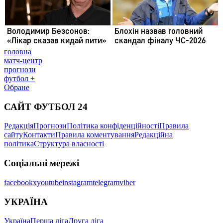
головна
матч-центр
прогнози
футбол +
Обране
САЙТ ФУТБОЛ 24
Редакція
Прогнози
Політика конфіденційності
Правила
сайту
Контакти
Правила коментування
Редакційна
політика
Структура власності
Соціальні мережі
facebook
x
youtube
instagram
telegram
viber
УКРАЇНА
Україна
Перша ліга
Друга ліга