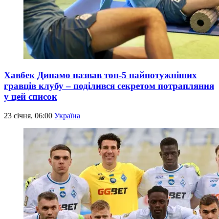
Хавбек Динамо назвав топ-5 найпотужніших
гравців клубу – поділився секретом потрапляння
у цей список
23 січня, 06:00
Україна