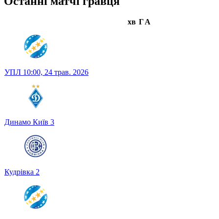
Останні матчі гравця
хв
Г
А
УПЛ
10:00,
24 трав. 2026
Динамо Київ
3
Кудрівка
2