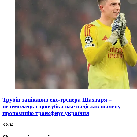
Трубін зацікавив екс-тренера Шахтаря –
переможець єврокубка вже надіслав шалену
пропозицію трансферу українця
3 864