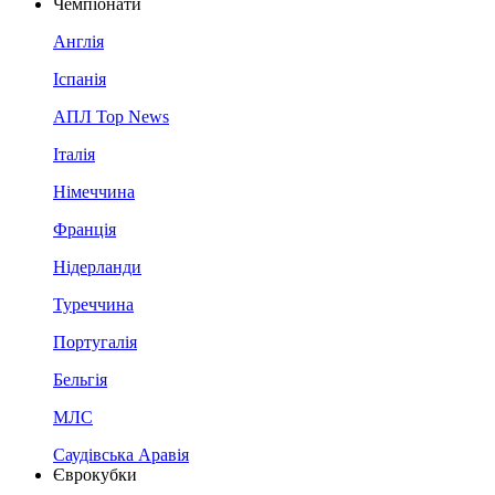
Чемпіонати
Англія
Іспанія
АПЛ Top News
Італія
Німеччина
Франція
Нідерланди
Туреччина
Португалія
Бельгія
МЛС
Саудівська Аравія
Єврокубки