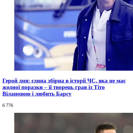
Герой дня: єдина збірна в історії ЧС, яка не має
жодної поразки – її творець грав із Тіто
Вілановою і любить Барсу
6 776