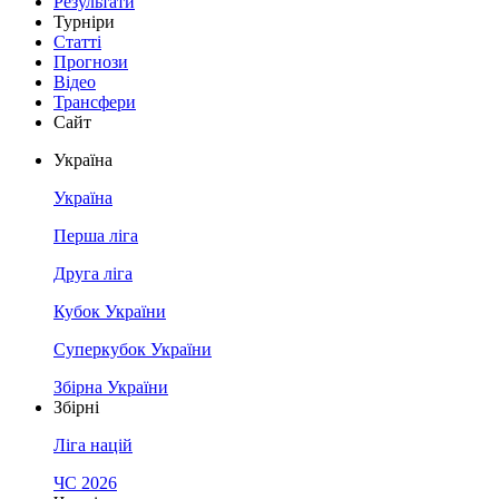
Результати
Турніри
Статті
Прогнози
Відео
Трансфери
Сайт
Україна
Україна
Перша ліга
Друга ліга
Кубок України
Суперкубок України
Збірна України
Збірні
Ліга націй
ЧС 2026