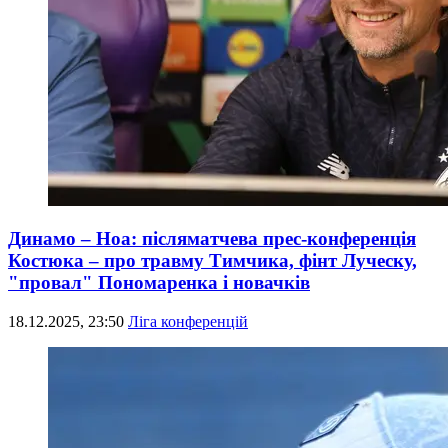
Динамо – Ноа: післяматчева прес-конференція
Костюка – про травму Тимчика, фінт Луческу,
"провал" Пономаренка і новачків
18.12.2025, 23:50
Ліга конференцій