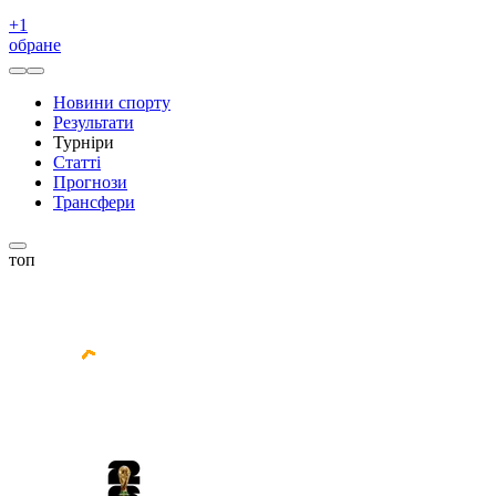
+
1
обране
Новини спорту
Результати
Турніри
Статті
Прогнози
Трансфери
топ