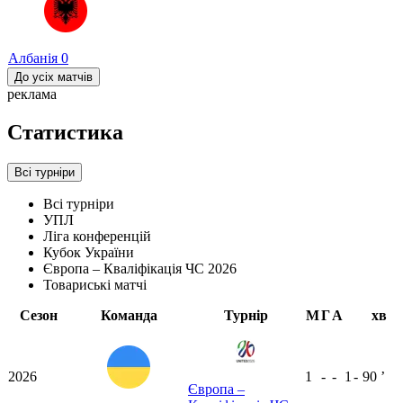
Албанія
0
До усіх матчів
реклама
Статистика
Всі турніри
Всі турніри
УПЛ
Ліга конференцій
Кубок України
Європа – Кваліфікація ЧС 2026
Товариські матчі
Сезон
Команда
Турнір
М
Г
А
хв
2026
1
-
-
1
-
90
ʼ
Європа –