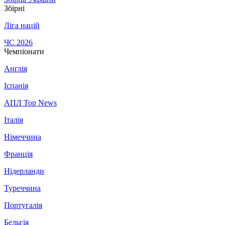
Збірні
Ліга націй
ЧС 2026
Чемпіонати
Англія
Іспанія
АПЛ Top News
Італія
Німеччина
Франція
Нідерланди
Туреччина
Португалія
Бельгія