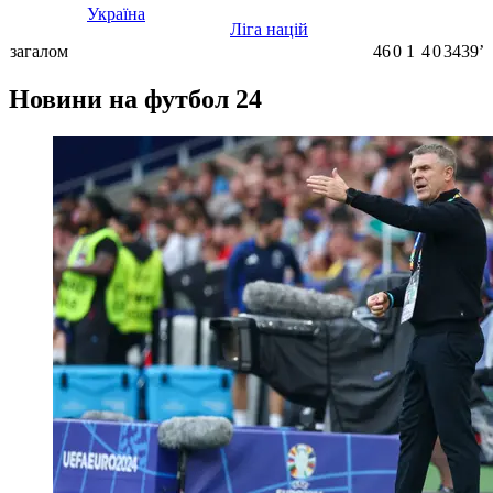
Україна
Ліга націй
загалом
46
0
1
4
0
3439ʼ
Новини на футбол 24