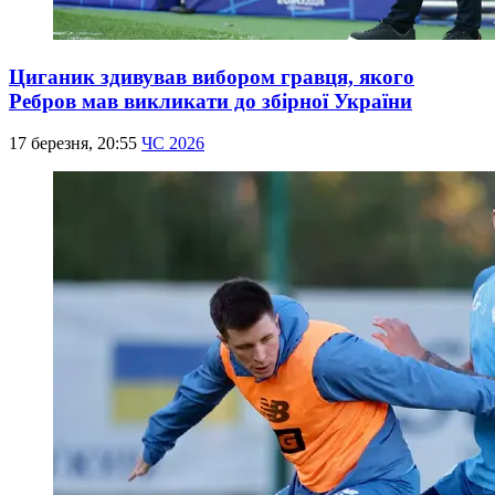
Циганик здивував вибором гравця, якого
Ребров мав викликати до збірної України
17 березня, 20:55
ЧС 2026