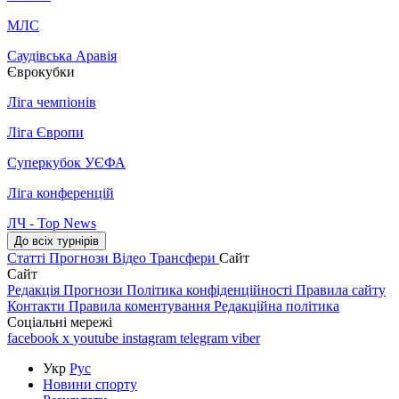
МЛС
Саудівська Аравія
Єврокубки
Ліга чемпіонів
Ліга Європи
Суперкубок УЄФА
Ліга конференцій
ЛЧ - Top News
До всіх турнірів
Статті
Прогнози
Відео
Трансфери
Сайт
Сайт
Редакція
Прогнози
Політика конфіденційності
Правила сайту
Контакти
Правила коментування
Редакційна політика
Соціальні мережі
facebook
x
youtube
instagram
telegram
viber
Укр
Рус
Новини спорту