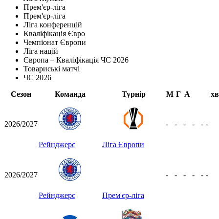
Прем'єр-ліга
Прем'єр-ліга
Ліга конференцій
Кваліфікація Євро
Чемпіонат Європи
Ліга націй
Європа – Кваліфікація ЧС 2026
Товариські матчі
ЧС 2026
Сезон
Команда
Турнір
М
Г
А
хв
2026/2027
-
-
-
-
-
-
Рейнджерс
Ліга Європи
2026/2027
-
-
-
-
-
-
Рейнджерс
Прем'єр-ліга