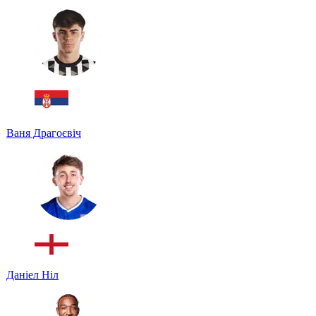
Ваня Драгоєвіч
Даніел Ніл