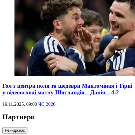
Гол з центра поля та шедеври Мактоміная і Тірні
у відеоогляді матчу Шотландія – Данія – 4:2
19.11.2025, 09:00
ЧС 2026
Партнери
Рейнджерс