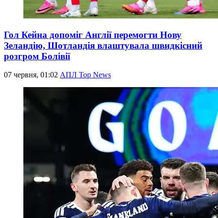
Гол Кейна допоміг Англії перемогти Нову
Зеландію, Шотландія влаштувала швидкісний
розгром Болівії
07 червня, 01:02
АПЛ Top News