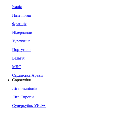
Італія
Німеччина
Франція
Нідерланди
Туреччина
Португалія
Бельгія
МЛС
Саудівська Аравія
Єврокубки
Ліга чемпіонів
Ліга Європи
Суперкубок УЄФА