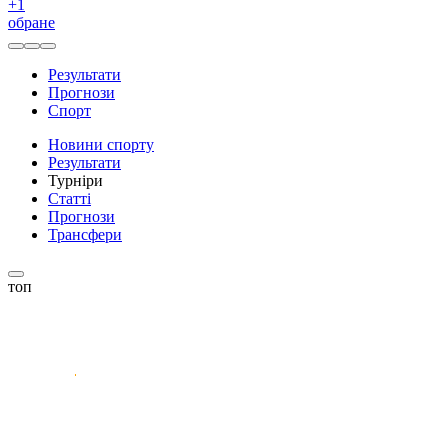
+
1
обране
Результати
Прогнози
Спорт
Новини спорту
Результати
Турніри
Статті
Прогнози
Трансфери
топ