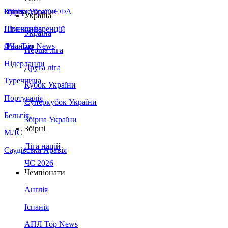
Збірна України
Італія
Суперкубок УЄФА
Україна
Німеччина
Ліга конференцій
Україна
Франція
ЛЧ - Top News
Перша ліга
Нідерланди
Друга ліга
Туреччина
Кубок України
Португалія
Суперкубок України
Бельгія
Збірна України
Збірні
МЛС
Ліга націй
Саудівська Аравія
ЧС 2026
Чемпіонати
Англія
Іспанія
АПЛ Top News