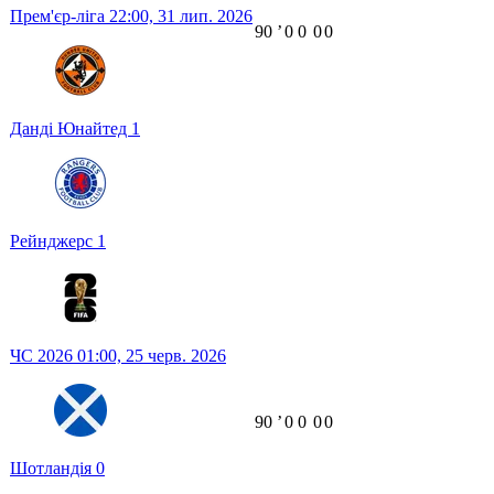
Прем'єр-ліга
22:00,
31 лип. 2026
90
ʼ
0
0
0
0
Данді Юнайтед
1
Рейнджерс
1
ЧС 2026
01:00,
25 черв. 2026
90
ʼ
0
0
0
0
Шотландія
0