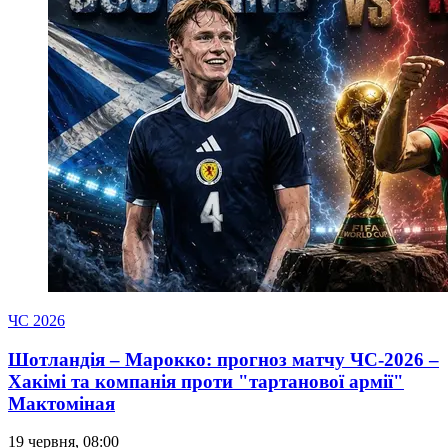
ЧС 2026
Шотландія – Марокко: прогноз матчу ЧС-2026 –
Хакімі та компанія проти "тартанової армії"
Мактоміная
19 червня, 08:00