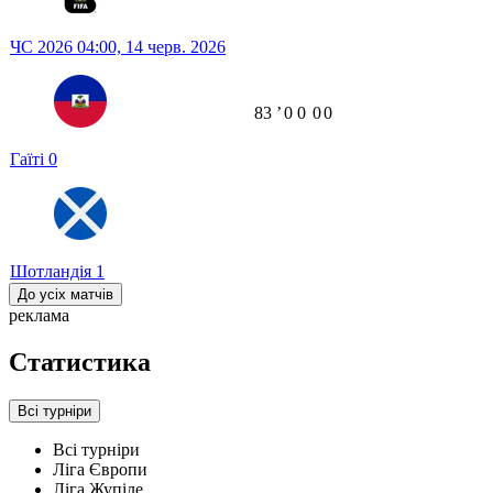
ЧС 2026
04:00,
14 черв. 2026
83
ʼ
0
0
0
0
Гаїті
0
Шотландія
1
До усіх матчів
реклама
Статистика
Всі турніри
Всі турніри
Ліга Європи
Ліга Жупіле