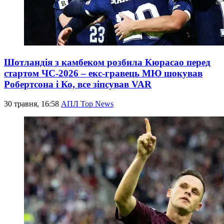
Шотландія з камбеком розбила Кюрасао перед
стартом ЧС-2026 – екс-гравець МЮ шокував
Робертсона і Ко, все зіпсував VAR
30 травня, 16:58
АПЛ Top News