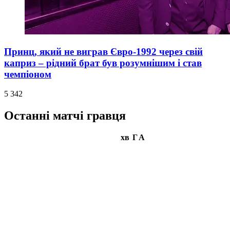
Принц, який не виграв Євро-1992 через свій
каприз – рідний брат був розумнішим і став
чемпіоном
5 342
Останні матчі гравця
хв
Г
А