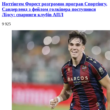
Ноттінгем Форест розгромно програв Спортінгу,
Сандерленд з фейлом голкіпера поступився
Лідсу: спаринги клубів АПЛ
9 925