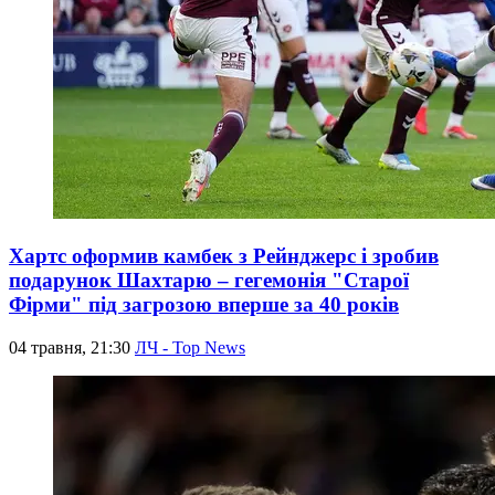
Хартс оформив камбек з Рейнджерс і зробив
подарунок Шахтарю – гегемонія "Старої
Фірми" під загрозою вперше за 40 років
04 травня, 21:30
ЛЧ - Top News