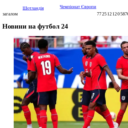
Чемпіонат Європи
Шотландія
загалом
77
25
12
12
0
587
Новини на футбол 24