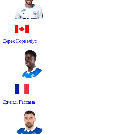
Дерек Корнеліус
Джейді Гассама