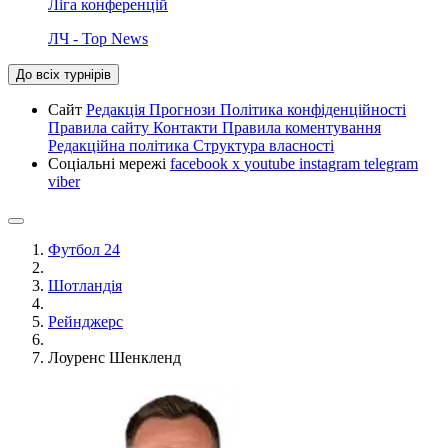
Ліга конференцій
ЛЧ - Top News
До всіх турнірів
Сайт
Редакція
Прогнози
Політика конфіденційності
Правила сайту
Контакти
Правила коментування
Редакційна політика
Структура власності
Соціальні мережі
facebook
x
youtube
instagram
telegram
viber
Футбол 24
Шотландія
Рейнджерс
Лоуренс Шенкленд