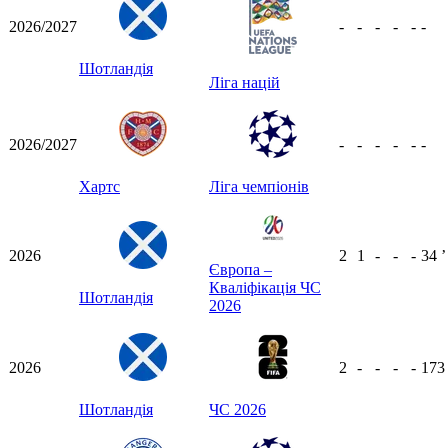
2026/2027
-
-
-
-
-
-
Шотландія
Ліга націй
2026/2027
-
-
-
-
-
-
Хартс
Ліга чемпіонів
2026
2
1
-
-
-
34
ʼ
Європа –
Кваліфікація ЧС
Шотландія
2026
2026
2
-
-
-
-
17
Шотландія
ЧС 2026