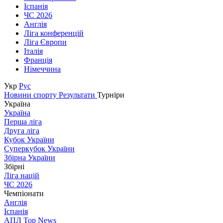
Іспанія
ЧС 2026
Англія
Ліга конференцій
Ліга Європи
Італія
Франція
Німеччина
Укр
Рус
Новини спорту
Результати
Турніри
Україна
Україна
Перша ліга
Друга ліга
Кубок України
Суперкубок України
Збірна України
Збірні
Ліга націй
ЧС 2026
Чемпіонати
Англія
Іспанія
АПЛ Top News