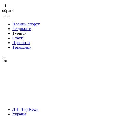
+
1
обране
Новини спорту
Результати
Турніри
Статті
Прогнози
Трансфери
топ
ЛЧ - Top News
Україна