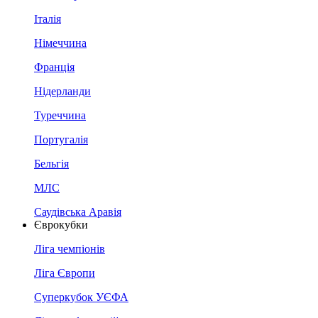
Італія
Німеччина
Франція
Нідерланди
Туреччина
Португалія
Бельгія
МЛС
Саудівська Аравія
Єврокубки
Ліга чемпіонів
Ліга Європи
Суперкубок УЄФА