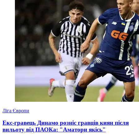
Ліга Європи
Екс-гравець Динамо розніс гравців киян після
вильоту від ПАОКа: "Аматори якісь"