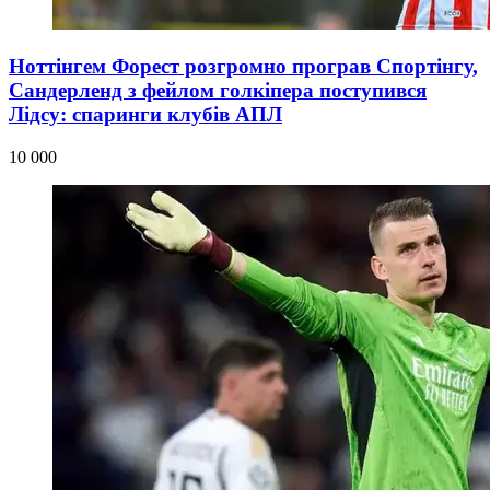
Ноттінгем Форест розгромно програв Спортінгу,
Сандерленд з фейлом голкіпера поступився
Лідсу: спаринги клубів АПЛ
10 000