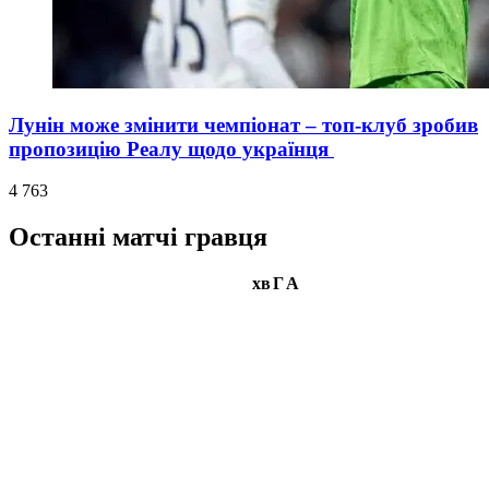
Лунін може змінити чемпіонат – топ-клуб зробив
пропозицію Реалу щодо українця
4 763
Останні матчі гравця
хв
Г
А