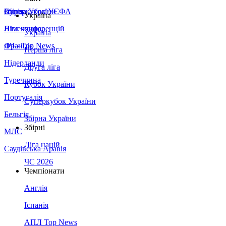
Збірна України
Італія
Суперкубок УЄФА
Україна
Німеччина
Ліга конференцій
Україна
Франція
ЛЧ - Top News
Перша ліга
Нідерланди
Друга ліга
Туреччина
Кубок України
Португалія
Суперкубок України
Бельгія
Збірна України
Збірні
МЛС
Ліга націй
Саудівська Аравія
ЧС 2026
Чемпіонати
Англія
Іспанія
АПЛ Top News