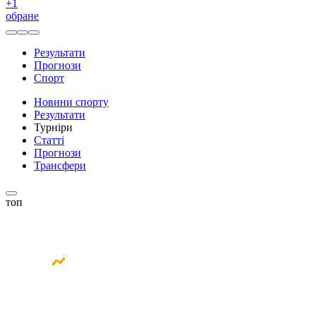
+
1
обране
Результати
Прогнози
Спорт
Новини спорту
Результати
Турніри
Статті
Прогнози
Трансфери
топ