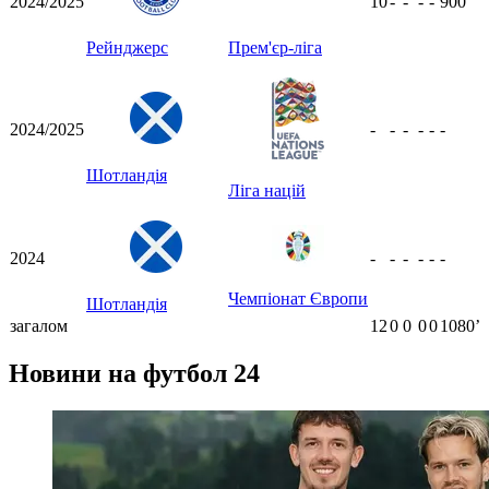
2024/2025
10
-
-
-
-
900
ʼ
Рейнджерс
Прем'єр-ліга
2024/2025
-
-
-
-
-
-
Шотландія
Ліга націй
2024
-
-
-
-
-
-
Чемпіонат Європи
Шотландія
загалом
12
0
0
0
0
1080ʼ
Новини на футбол 24