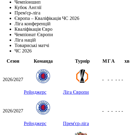
Чемпіоншип
Кубок Англії
Прем'єр-ліга
Європа – Кваліфікація ЧС 2026
Ліга конференцій
Кваліфікація Євро
Чемпіонат Європи
Ліга націй
Товариські матчі
ЧС 2026
Сезон
Команда
Турнір
М
Г
А
хв
2026/2027
-
-
-
-
-
-
Рейнджерс
Ліга Європи
2026/2027
-
-
-
-
-
-
Рейнджерс
Прем'єр-ліга