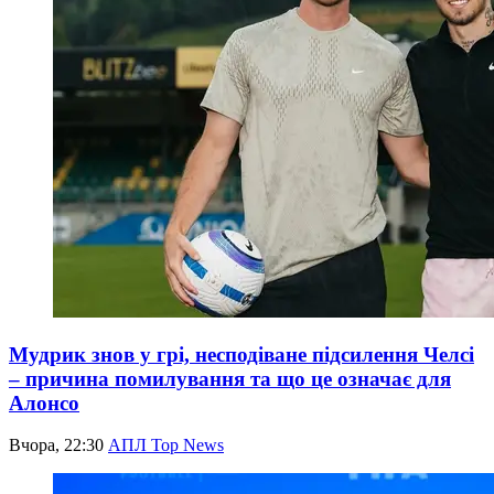
Мудрик знов у грі, несподіване підсилення Челсі
– причина помилування та що це означає для
Алонсо
Вчора, 22:30
АПЛ Top News