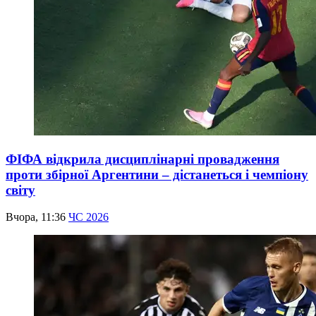
ФІФА відкрила дисциплінарні провадження
проти збірної Аргентини – дістанеться і чемпіону
світу
Вчора, 11:36
ЧС 2026