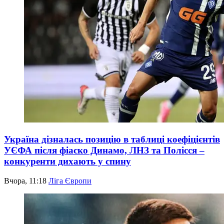
Україна дізналась позицію в таблиці коефіцієнтів
УЄФА після фіаско Динамо, ЛНЗ та Полісся –
конкуренти дихають у спину
Вчора, 11:18
Ліга Європи