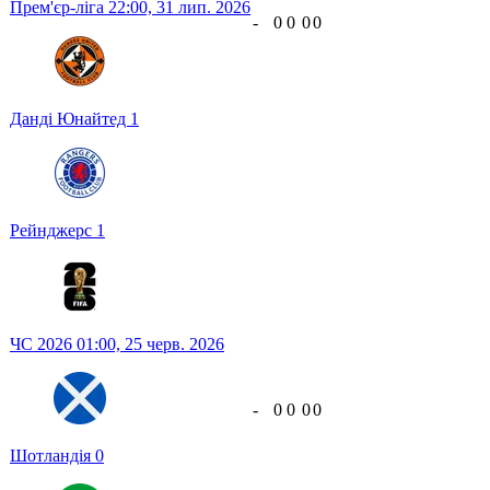
Прем'єр-ліга
22:00,
31 лип. 2026
-
0
0
0
0
Данді Юнайтед
1
Рейнджерс
1
ЧС 2026
01:00,
25 черв. 2026
-
0
0
0
0
Шотландія
0