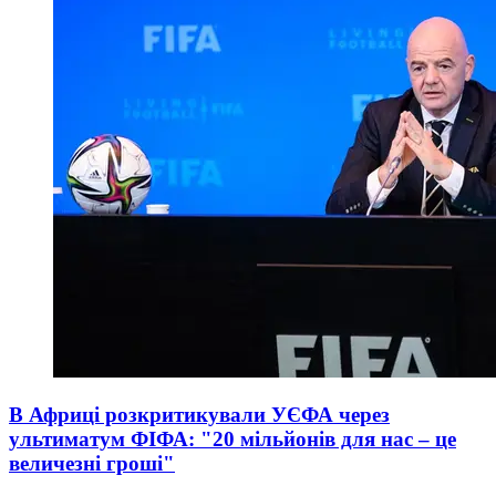
В Африці розкритикували УЄФА через
ультиматум ФІФА: "20 мільйонів для нас – це
величезні гроші"