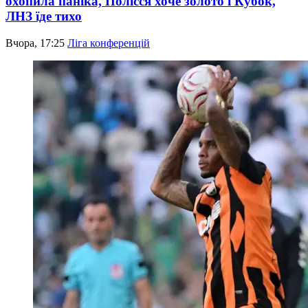
охопила паніка, Полісся хоче золото і Кубок,
ЛНЗ їде тихо
Вчора, 17:25
Ліга конференцій