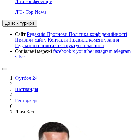
Ліга конференцій
ЛЧ - Top News
До всіх турнірів
Сайт
Редакція
Прогнози
Політика конфіденційності
Правила сайту
Контакти
Правила коментування
Редакційна політика
Структура власності
Соціальні мережі
facebook
x
youtube
instagram
telegram
viber
Футбол 24
Шотландія
Рейнджерс
Ліам Келлі