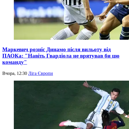
Маркевич розніс Динамо після вильоту від
ПАОКа: "Навіть Гвардіола не врятував би цю
команду"
Вчора, 12:30
Ліга Європи