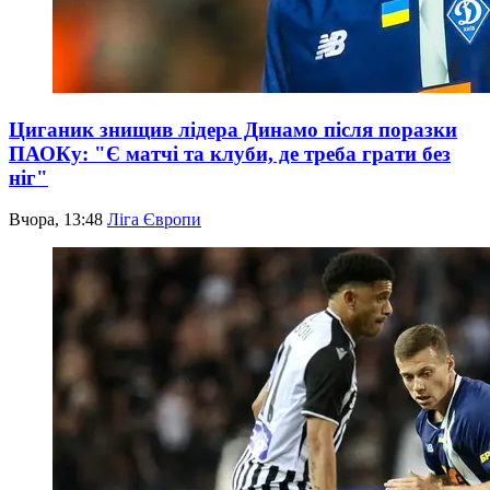
Циганик знищив лідера Динамо після поразки
ПАОКу: "Є матчі та клуби, де треба грати без
ніг"
Вчора, 13:48
Ліга Європи