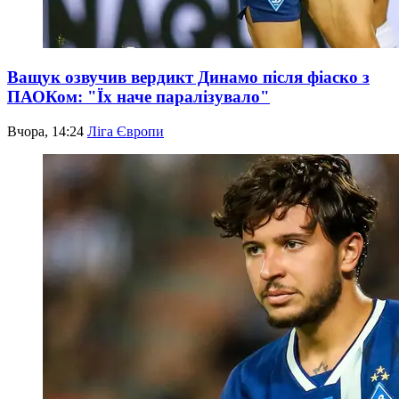
Ващук озвучив вердикт Динамо після фіаско з
ПАОКом: "Їх наче паралізувало"
Вчора, 14:24
Ліга Європи