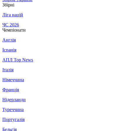
Збірні
Ліга націй
ЧС 2026
Чемпіонати
Англія
Іспанія
АПЛ Top News
Італія
Німеччина
Франція
Нідерланди
Туреччина
Португалія
Бельгія