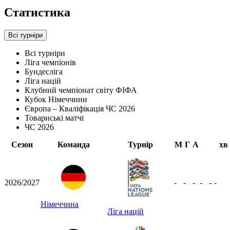
Статистика
Всі турніри
Всі турніри
Ліга чемпіонів
Бундесліга
Ліга націй
Клубний чемпіонат світу ФІФА
Кубок Німеччини
Європа – Кваліфікація ЧС 2026
Товариські матчі
ЧС 2026
Сезон
Команда
Турнір
М
Г
А
хв
2026/2027
-
-
-
-
-
-
Німеччина
Ліга націй