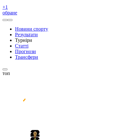
+
1
обране
Новини спорту
Результати
Турніри
Статті
Прогнози
Трансфери
топ