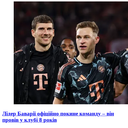
Лідер Баварії офіційно покине команду – він
провів у клубі 8 років