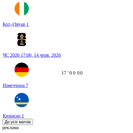
Кот-д'Івуар
1
ЧС 2026
17:00,
14 черв. 2026
17
ʼ
0
0
0
0
Німеччина
7
Кюрасао
1
До усіх матчів
реклама