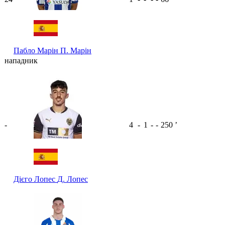
Пабло Марін
П. Марін
нападник
-
4
-
1
-
-
250
ʼ
Дієго Лопес
Д. Лопес