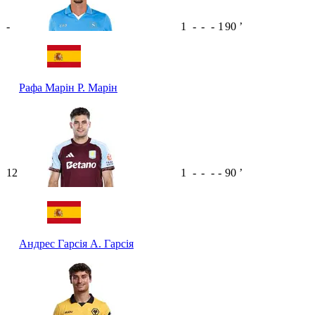
-
1
-
-
-
1
90
ʼ
Рафа Марін
Р. Марін
12
1
-
-
-
-
90
ʼ
Андрес Гарсія
А. Гарсія