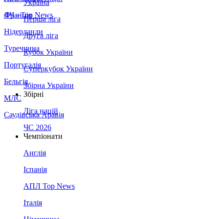
Україна
Франція
ЛЧ - Top News
Перша ліга
Нідерланди
Друга ліга
Туреччина
Кубок України
Португалія
Суперкубок України
Бельгія
Збірна України
Збірні
МЛС
Ліга націй
Саудівська Аравія
ЧС 2026
Чемпіонати
Англія
Іспанія
АПЛ Top News
Італія