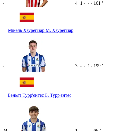
-
4
1
-
-
-
161
ʼ
Мікель Хаурегізар
М. Хаурегізар
-
3
-
-
1
-
199
ʼ
Беньят Турр'єнтес
Б. Турр'єнтес
24
1
-
-
-
-
66
ʼ