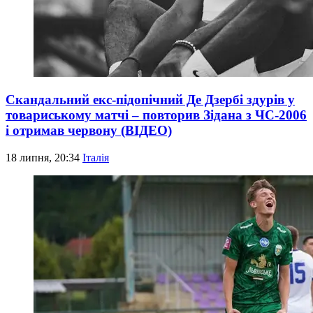
Скандальний екс-підопічний Де Дзербі здурів у
товариському матчі – повторив Зідана з ЧС-2006
і отримав червону (ВІДЕО)
18 липня, 20:34
Італія