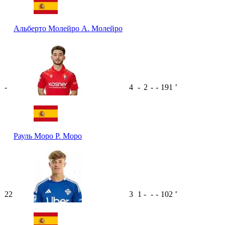
Альберто Молейро
А. Молейро
-
4
-
2
-
-
191
ʼ
Рауль Моро
Р. Моро
22
3
1
-
-
-
102
ʼ