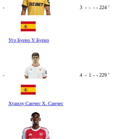
-
3
-
-
-
-
224
ʼ
Уго Буено
У. Буено
-
4
-
1
-
-
229
ʼ
Хуанлу Санчес
Х. Санчес