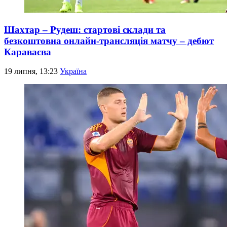
Шахтар – Рудеш: стартові склади та
безкоштовна онлайн-трансляція матчу – дебют
Караваєва
19 липня, 13:23
Україна