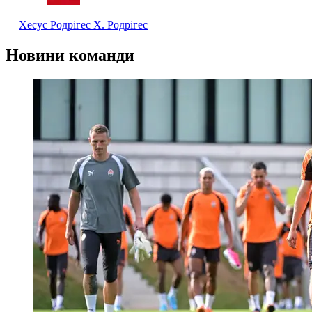
Хесус Родрігес
Х. Родрігес
Новини команди