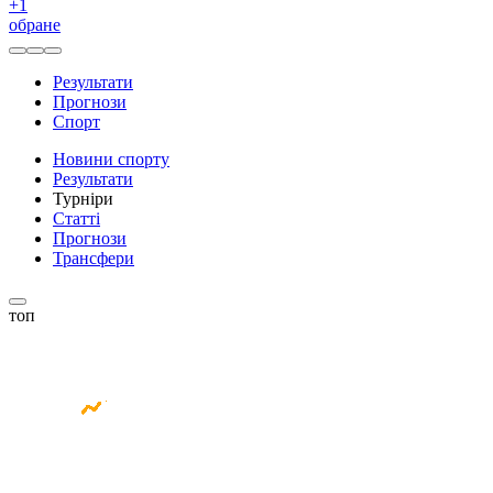
+
1
обране
Результати
Прогнози
Спорт
Новини спорту
Результати
Турніри
Статті
Прогнози
Трансфери
топ