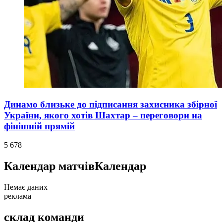
Динамо близьке до підписання захисника збірної
України, якого хотів Шахтар – переговори на
фінішній прямій
5 678
Календар матчів
Календар
Немає даних
реклама
склад команди