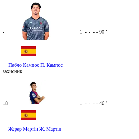
-
1
-
-
-
-
90
ʼ
Пабло Кампос
П. Кампос
захисник
18
1
-
-
-
-
46
ʼ
Жерар Мартін
Ж. Мартін