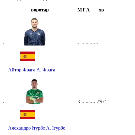
воротар
М
Г
А
хв
-
-
-
-
-
-
-
Айтор Фрага
А. Фрага
-
3
-
-
-
-
270
ʼ
Алехандро Ітурбе
А. Ітурбе