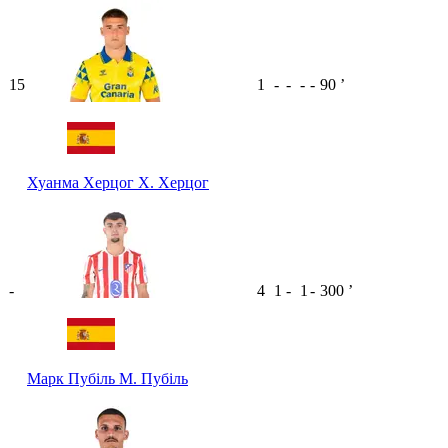
15
1
-
-
-
-
90
ʼ
Хуанма Херцог
Х. Херцог
-
4
1
-
1
-
300
ʼ
Марк Пубіль
М. Пубіль