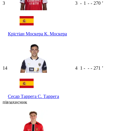
3
3
-
1
-
-
270
ʼ
Крістіан Москера
К. Москера
14
4
1
-
-
-
271
ʼ
Сесар Таррега
С. Таррега
півзахисник