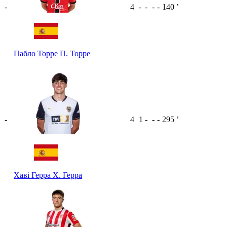
-
4
-
-
-
-
140
ʼ
Пабло Торре
П. Торре
-
4
1
-
-
-
295
ʼ
Хаві Герра
Х. Герра