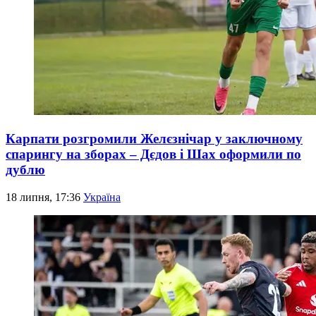
Карпати розгромили Желєзнічар у заключному
спарингу на зборах – Дєдов і Шах оформили по
дублю
18 липня, 17:36
Україна