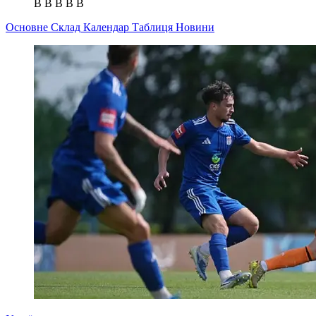
В
В
В
В
В
Основне
Склад
Календар
Таблиця
Новини