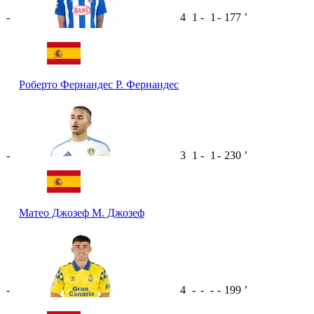
-
4
1
-
1
-
177
ʼ
Роберто Фернандес
Р. Фернандес
-
3
1
-
1
-
230
ʼ
Матео Джозеф
М. Джозеф
-
4
-
-
-
-
199
ʼ