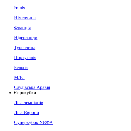
Італія
Німеччина
Франція
Нідерланди
Туреччина
Португалія
Бельгія
МЛС
Саудівська Аравія
Єврокубки
Ліга чемпіонів
Ліга Європи
Суперкубок УЄФА