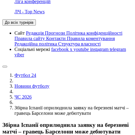
Ліга конференцій
ЛЧ - Top News
До всіх турнірів
Сайт
Редакція
Прогнози
Політика конфіденційності
Правила сайту
Контакти
Правила коментування
Редакційна політика
Структура власності
Соціальні мережі
facebook
x
youtube
instagram
telegram
viber
Футбол 24
Новини футболу
ЧС 2026
Збірна Іспанії оприлюднила заявку на березневі матчі –
гравець Барселони може дебютувати
Збірна Іспанії оприлюднила заявку на березневі
матчі – гравець Барселони може дебютувати