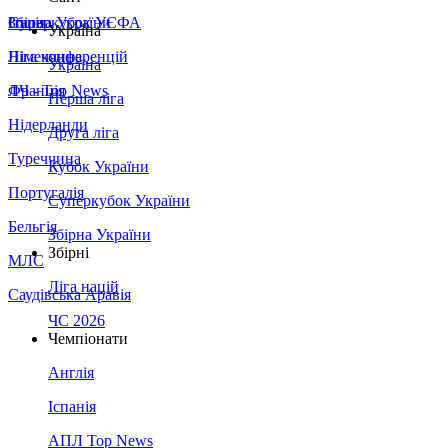
Збірна України
Італія
Суперкубок УЄФА
Україна
Німеччина
Ліга конференцій
Україна
Франція
ЛЧ - Top News
Перша ліга
Нідерланди
Друга ліга
Туреччина
Кубок України
Португалія
Суперкубок України
Бельгія
Збірна України
Збірні
МЛС
Ліга націй
Саудівська Аравія
ЧС 2026
Чемпіонати
Англія
Іспанія
АПЛ Top News