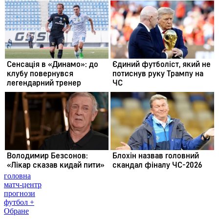
головна
матч-центр
прогнози
футбол +
Обране