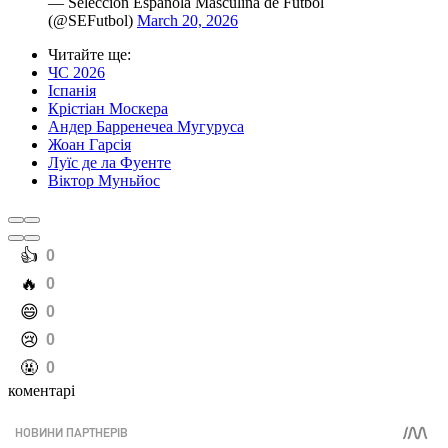
— Selección Española Masculina de Fútbol
(@SEFutbol)
March 20, 2026
Читайте ще
:
ЧС 2026
Іспанія
Крістіан Москера
Андер Барренечеа Мугуруса
Жоан Гарсія
Луїс де ла Фуенте
Віктор Муньйос
️👍
0
️🔥
0
️😄
0
️😢
0
️🤬
0
коментарі