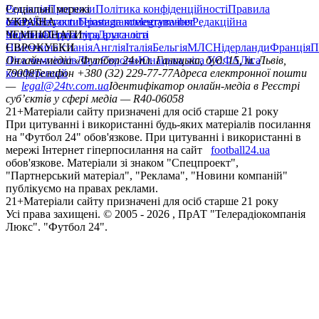
Редакція
Соціальні мережі
Прогнози
Політика конфіденційності
Правила
сайту
facebook
УКРАЇНА
Контакти
x
youtube
Правила коментування
instagram
telegram
viber
Редакційна
політика
Україна
ЧЕМПІОНАТИ
Перша ліга
Структура власності
Друга ліга
Німеччина
ЄВРОКУБКИ
Іспанія
Англія
Італія
Бельгія
МЛС
Нідерланди
Франція
П
Ліга чемпіонів
Онлайн-медіа «Футбол 24»
Ліга Європи
Юнацька ліга УЄФА
пл. Галицька, буд. 15, м. Львів,
Ліга
конференцій
79008
Телефон +380 (32) 229-77-77
Адреса електронної пошти
—
legal@24tv.com.ua
Ідентифікатор онлайн-медіа в Реєстрі
суб’єктів у сфері медіа — R40-06058
21+
Матеріали сайту призначені для осіб старше 21 року
При цитуванні і використанні будь-яких матеріалів посилання
на "Футбол 24" обов'язкове. При цитуванні і використанні в
мережі Інтернет гіперпосилання на сайт
football24.ua
обов'язкове. Матеріали зі знаком "Спецпроект",
"Партнерський матеріал", "Реклама", "Новини компаній"
публікуємо на правах реклами.
21+
Матеріали сайту призначені для осіб старше 21 року
Усi права захищенi. © 2005 -
2026
, ПрАТ "Телерадіокомпанія
Люкс". "Футбол 24".