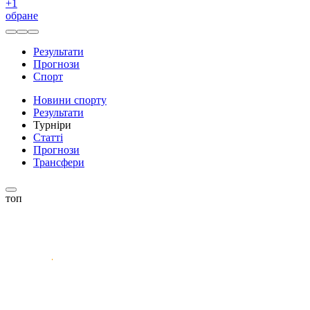
+
1
обране
Результати
Прогнози
Спорт
Новини спорту
Результати
Турніри
Статті
Прогнози
Трансфери
топ