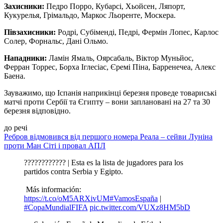
Захисники:
Педро Порро, Кубарсі, Хьойсен, Ляпорт,
Кукурелья, Грімальдо, Маркос Льоренте, Москера.
Півзахисники:
Родрі, Субіменді, Педрі, Фермін Лопес, Карлос
Солер, Форнальс, Дані Ольмо.
Нападники:
Ламін Ямаль, Оярсабаль, Віктор Муньйос,
Ферран Торрес, Борха Іглесіас, Єремі Піна, Барренечеа, Алекс
Баена.
Зауважимо, що Іспанія наприкінці березня проведе товариські
матчі проти Сербії та Єгипту – вони заплановані на 27 та 30
березня відповідно.
до речі
Ребров відмовився від першого номера Реала – сейви Луніна
проти Ман Сіті і провал АПЛ
???????????? | Esta es la lista de jugadores para los
partidos contra Serbia y Egipto.
️ Más información:
https://t.co/oM5ARXivUM
#VamosEspaña
|
#CopaMundialFIFA
pic.twitter.com/VUXz8HM5bD