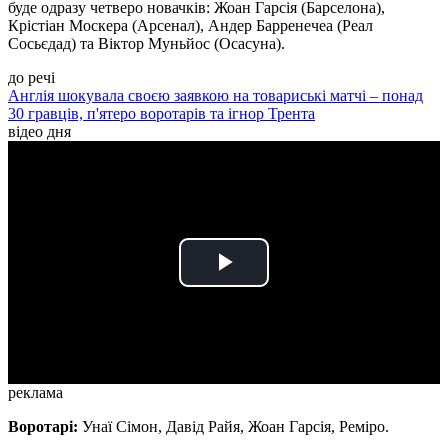
буде одразу четверо новачків: Жоан Гарсія (Барселона),
Крістіан Москера (Арсенал), Андер Барренечеа (Реал
Сосьєдад) та Віктор Муньйос (Осасуна).
до речі
Англія шокувала своєю заявкою на товариські матчі – понад
30 гравців, п'ятеро воротарів та ігнор Трента
відео дня
Play
Video
реклама
Воротарі:
Унаї Сімон, Давід Райя, Жоан Гарсія, Реміро.