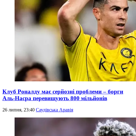
Клуб Роналду має серйозні проблеми – борги
Аль-Насра перевищують 800 мільйонів
26 липня, 23:40
Саудівська Аравія