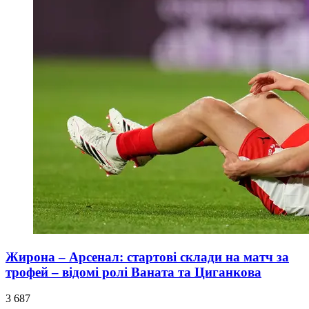
Жирона – Арсенал: стартові склади на матч за
трофей – відомі ролі Ваната та Циганкова
3 687