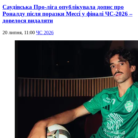
Саудівська Про-ліга опублікувала допис про
Роналду після поразки Мессі у фіналі ЧС-2026 –
довелося видаляти
20 липня, 11:00
ЧС 2026