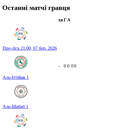
Останні матчі гравця
хв
Г
А
Про-ліга
21:00,
07 бер. 2026
-
0
0
0
0
Аль-Іттіфак
1
Аль-Шабаб
1