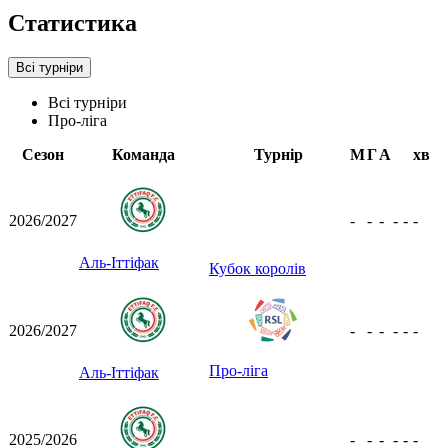
Статистика
Всі турніри
Всі турніри
Про-ліга
Сезон
Команда
Турнір
М
Г
А
хв
2026/2027
-
-
-
-
-
-
Аль-Іттіфак
Кубок королів
2026/2027
-
-
-
-
-
-
Про-ліга
Аль-Іттіфак
2025/2026
-
-
-
-
-
-