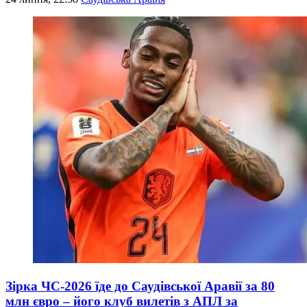
Зірка ЧС-2026 їде до Саудівської Аравії за 80
млн євро – його клуб вилетів з АПЛ за