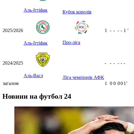
Аль-Іттіфак
Кубок королів
2025/2026
1
-
-
-
-
1
ʼ
Про-ліга
Аль-Іттіфак
2024/2025
-
-
-
-
-
-
Аль-Васл
Ліга чемпіонів АФК
загалом
1
0
0
0
0
1ʼ
Новини на футбол 24