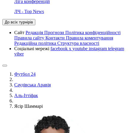
Ліга конференцій
ЛЧ - Top News
До всіх турнірів
Сайт
Редакція
Прогнози
Політика конфіденційності
Правила сайту
Контакти
Правила коментування
Редакційна політика
Структура власності
Соціальні мережі
facebook
x
youtube
instagram
telegram
viber
Футбол 24
Саудівська Аравія
Аль-Іттіфак
Ясір Шаммарі