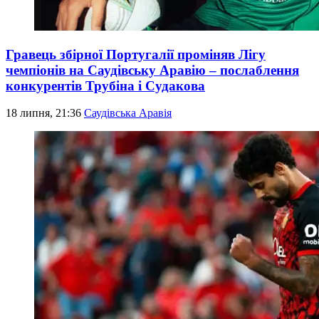
Гравець збірної Португалії проміняв Лігу
чемпіонів на Саудівську Аравію – послаблення
конкурентів Трубіна і Судакова
18 липня, 21:36
Саудівська Аравія