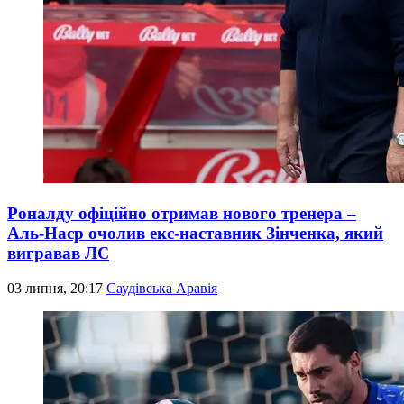
Роналду офіційно отримав нового тренера –
Аль-Наср очолив екс-наставник Зінченка, який
вигравав ЛЄ
03 липня, 20:17
Саудівська Аравія