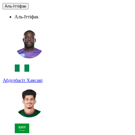
Аль-Іттіфак
Аль-Іттіфак
Абдулбасіт Хавсаві