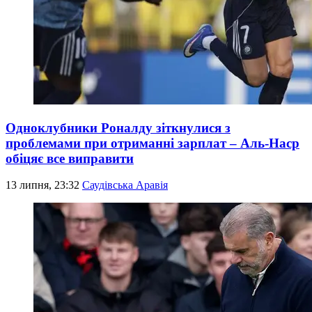
Одноклубники Роналду зіткнулися з
проблемами при отриманні зарплат – Аль-Наср
обіцяє все виправити
13 липня, 23:32
Саудівська Аравія