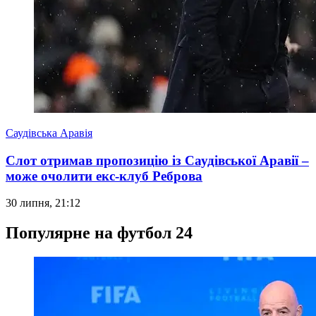
Саудівська Аравія
Слот отримав пропозицію із Саудівської Аравії –
може очолити екс-клуб Реброва
30 липня, 21:12
Популярне на футбол 24