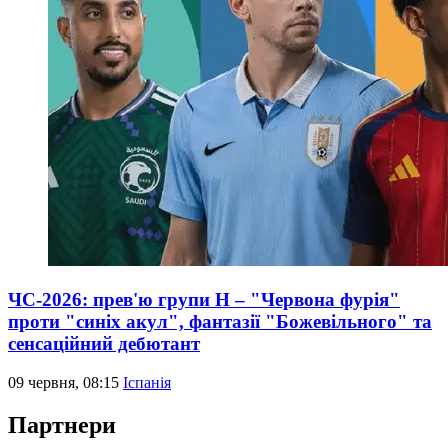
ЧС-2026: прев'ю групи Н – "Червона фурія"
проти "синіх акул", фантазії "Божевільного" та
сенсаційний дебютант
09 червня, 08:15
Іспанія
Партнери