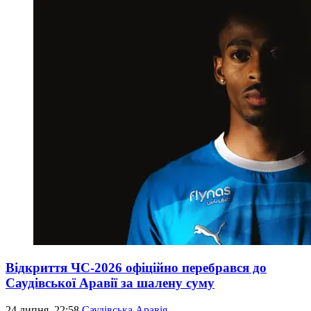
Відкриття ЧС-2026 офіційно перебрався до
Саудівської Аравії за шалену суму
24 липня, 22:58
Саудівська Аравія