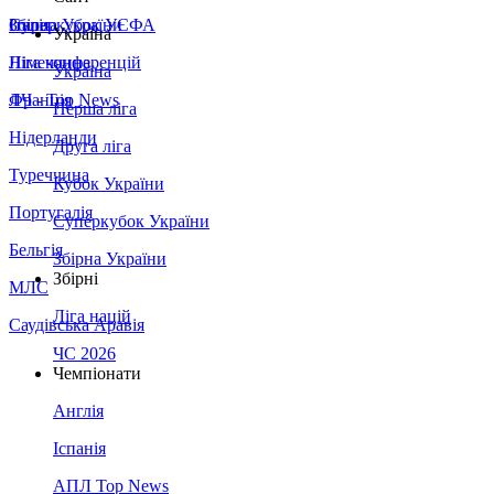
Збірна України
Італія
Суперкубок УЄФА
Україна
Німеччина
Ліга конференцій
Україна
Франція
ЛЧ - Top News
Перша ліга
Нідерланди
Друга ліга
Туреччина
Кубок України
Португалія
Суперкубок України
Бельгія
Збірна України
Збірні
МЛС
Ліга націй
Саудівська Аравія
ЧС 2026
Чемпіонати
Англія
Іспанія
АПЛ Top News