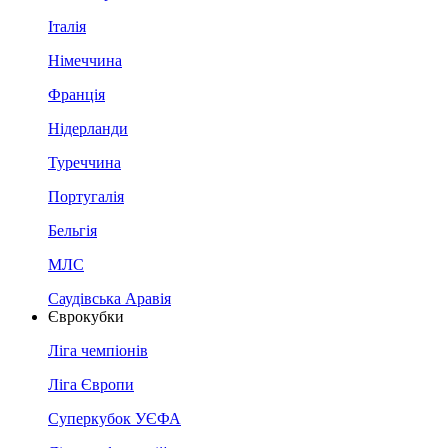
Італія
Німеччина
Франція
Нідерланди
Туреччина
Португалія
Бельгія
МЛС
Саудівська Аравія
Єврокубки
Ліга чемпіонів
Ліга Європи
Суперкубок УЄФА