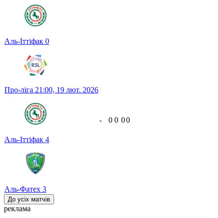
Аль-Іттіфак
0
Про-ліга
21:00,
19 лют. 2026
-
0
0
0
0
Аль-Іттіфак
4
Аль-Фатех
3
До усіх матчів
реклама