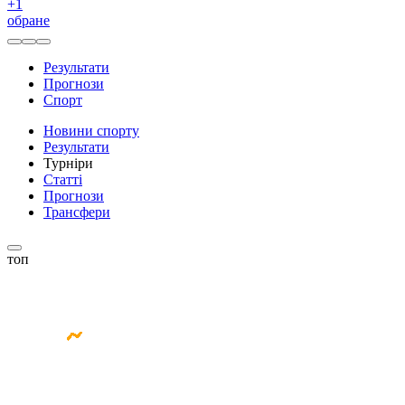
+
1
обране
Результати
Прогнози
Спорт
Новини спорту
Результати
Турніри
Статті
Прогнози
Трансфери
топ