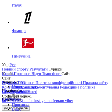
Італія
Франція
Німеччина
Укр
Рус
Новини спорту
Результати
Турніри
Україна
Статті
Прогнози
Відео
Трансфери
Сайт
Сайт
Україна
Збірні
Укр
Рус
Редакція
Прогнози
Політика конфіденційності
Правила сайту
Новини спорту
Контакти
Правила коментування
Редакційна політика
Перша ліга
Ліга націй
Чемпіонати
Результати
Структура власності
Турніри
Соціальні мережі
Друга ліга
ЧС 2026
Англія
Єврокубки
Статті
facebook
x
youtube
instagram
telegram
viber
Прогнози
Кубок України
Іспанія
Ліга чемпіонів
До всіх турнірів
Відео