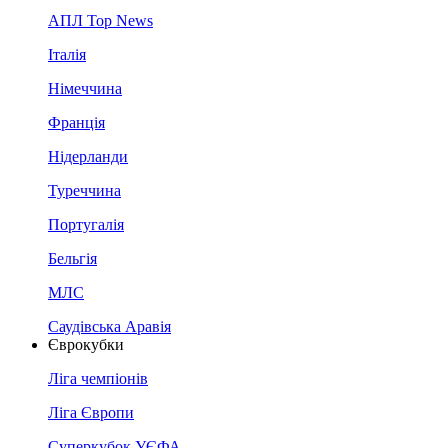
АПЛ Top News
Італія
Німеччина
Франція
Нідерланди
Туреччина
Португалія
Бельгія
МЛС
Саудівська Аравія
Єврокубки
Ліга чемпіонів
Ліга Європи
Суперкубок УЄФА