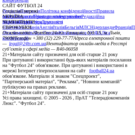
конференцій
САЙТ ФУТБОЛ 24
Редакція
Соціальні мережі
Прогнози
Політика конфіденційності
Правила
сайту
facebook
УКРАЇНА
Контакти
x
youtube
Правила коментування
instagram
telegram
viber
Редакційна
політика
Україна
ЧЕМПІОНАТИ
Перша ліга
Структура власності
Друга ліга
Німеччина
ЄВРОКУБКИ
Іспанія
Англія
Італія
Бельгія
МЛС
Нідерланди
Франція
П
Ліга чемпіонів
Онлайн-медіа «Футбол 24»
Ліга Європи
Юнацька ліга УЄФА
пл. Галицька, буд. 15, м. Львів,
Ліга
конференцій
79008
Телефон +380 (32) 229-77-77
Адреса електронної пошти
—
legal@24tv.com.ua
Ідентифікатор онлайн-медіа в Реєстрі
суб’єктів у сфері медіа — R40-06058
21+
Матеріали сайту призначені для осіб старше 21 року
При цитуванні і використанні будь-яких матеріалів посилання
на "Футбол 24" обов'язкове. При цитуванні і використанні в
мережі Інтернет гіперпосилання на сайт
football24.ua
обов'язкове. Матеріали зі знаком "Спецпроект",
"Партнерський матеріал", "Реклама", "Новини компаній"
публікуємо на правах реклами.
21+
Матеріали сайту призначені для осіб старше 21 року
Усi права захищенi. © 2005 -
2026
, ПрАТ "Телерадіокомпанія
Люкс". "Футбол 24".