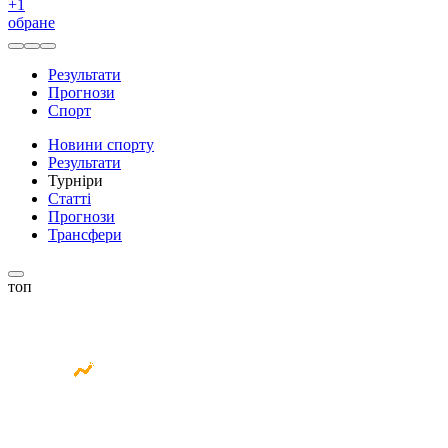
+
1
обране
Результати
Прогнози
Спорт
Новини спорту
Результати
Турніри
Статті
Прогнози
Трансфери
топ