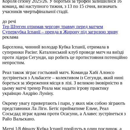
Короля сезону 2025/26. У боротьбі за трофей залишилися 16
команд, які наступного тижня, з 13 по 15 січня, визначать
учасників чвертьфінальної стадії.
до речі
Тер Штеген отримав чергову травму перед матчем
Суперкубка Іспанії – оренда в Жирону під загрозою зриву
реклама
Барселона, чинний володар Кубка Іспанії, отримала в
суперники Расінг. Каталонський клуб проведе матч на виїзді
проти лідера Сегунди, що робить це протистояння потенційно
непростим.
Реал також зіграє гостьовий матч. Команда Хабі Алонсо
зустрінеться з Альбасете – колективом із Сегунди, який нині
бореться за збереження місця в лізі. З великою імовірністю в
цьому матчі тренер Реала має надати ігрову практику
українцю Андрію Луніну.
Окрему увагу привертають і пари, у яких між собою зіграють
представники Ла Ліги. Бетіс прийматиме Ельче, Реал
Сосьєдад зіграє вдома проти Осасуни, а Алавес зустрінеться з
Райо Вальєкано.
Матчі 1/8 фіналу Кубка Іспанії пройдуть в один поєдинок, а