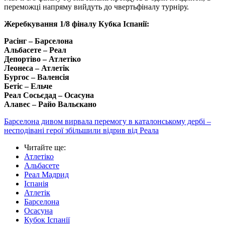
переможці напряму вийдуть до чвертьфіналу турніру.
Жеребкування 1/8 фіналу Кубка Іспанії:
Расінг – Барселона
Альбасете – Реал
Депортіво – Атлетіко
Леонеса – Атлетік
Бургос – Валенсія
Бетіс – Ельче
Реал Сосьєдад – Осасуна
Алавес – Райо Вальєкано
Барселона дивом вирвала перемогу в каталонському дербі –
несподівані герої збільшили відрив від Реала
Читайте ще
:
Атлетіко
Альбасете
Реал Мадрид
Іспанія
Атлетік
Барселона
Осасуна
Кубок Іспанії