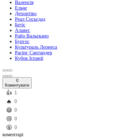
Валенсія
Ельче
Депортіво
Реал Сосьєдад
Бетіс
Алавес
Райо Вальєкано
Бургос
Культураль Леонеса
Расінг Сантандер
Кубок Іспанії
0
Коментувати
️👍
1
️🔥
0
️😄
0
️😢
0
️🤬
0
коментарі