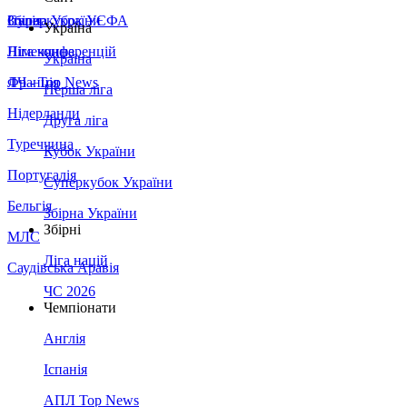
Збірна України
Італія
Суперкубок УЄФА
Україна
Німеччина
Ліга конференцій
Україна
Франція
ЛЧ - Top News
Перша ліга
Нідерланди
Друга ліга
Туреччина
Кубок України
Португалія
Суперкубок України
Бельгія
Збірна України
Збірні
МЛС
Ліга націй
Саудівська Аравія
ЧС 2026
Чемпіонати
Англія
Іспанія
АПЛ Top News