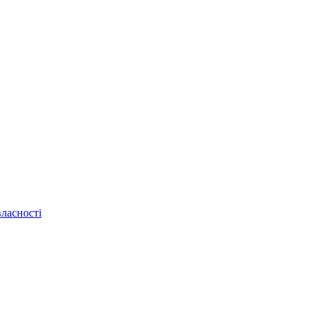
ласності