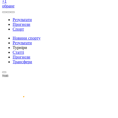
+
1
обране
Результати
Прогнози
Спорт
Новини спорту
Результати
Турніри
Статті
Прогнози
Трансфери
топ