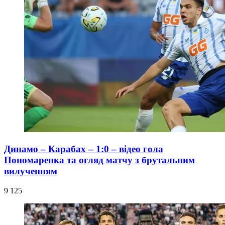
Динамо – Карабах – 1:0 – відео гола
Пономаренка та огляд матчу з брутальним
вилученням
9 125