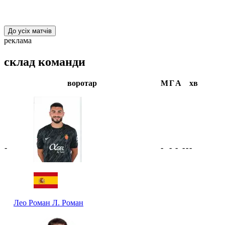
До усіх матчів
реклама
склад команди
воротар
М
Г
А
хв
-
-
-
-
-
-
-
Лео Роман
Л. Роман