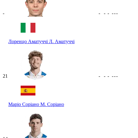
-
-
-
-
-
-
-
Лоренцо Аматуччі
Л. Аматуччі
21
-
-
-
-
-
-
Маріо Соріано
М. Соріано