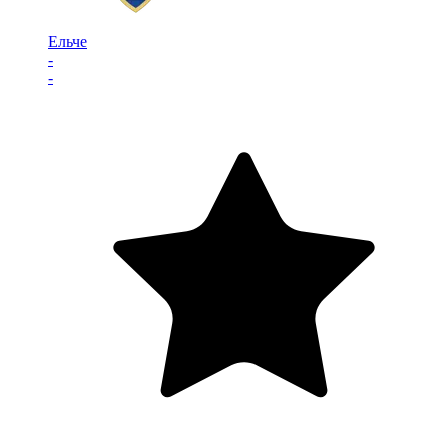
Ельче
-
-