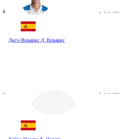
8
-
-
-
-
-
-
Дієго Вільярес
Д. Вільярес
-
-
-
-
-
-
-