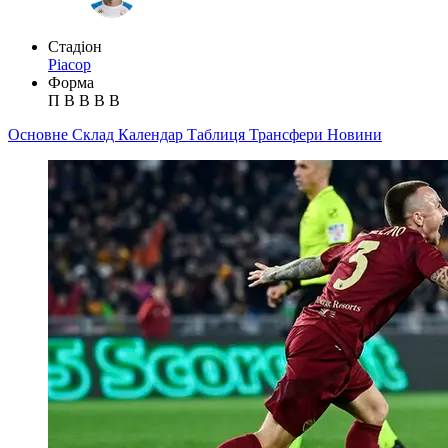
Стадіон
Ріасор
Форма
П
В
В
В
В
Основне
Склад
Календар
Таблиця
Трансфери
Новини