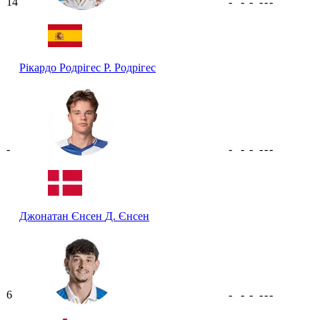
14
-
-
-
-
-
-
Рікардо Родрігес
Р. Родрігес
-
-
-
-
-
-
-
Джонатан Єнсен
Д. Єнсен
6
-
-
-
-
-
-