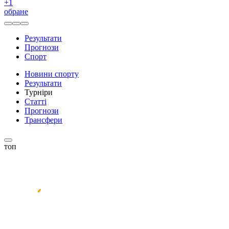
+
1
обране
Результати
Прогнози
Спорт
Новини спорту
Результати
Турніри
Статті
Прогнози
Трансфери
топ