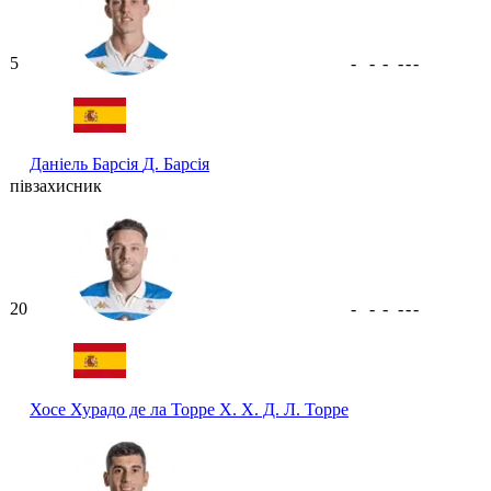
5
-
-
-
-
-
-
Даніель Барсія
Д. Барсія
півзахисник
20
-
-
-
-
-
-
Хосе Хурадо де ла Торре
Х. Х. Д. Л. Торре