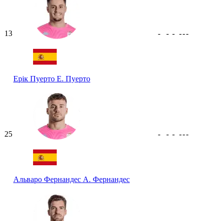
13
-
-
-
-
-
-
Ерік Пуерто
Е. Пуерто
25
-
-
-
-
-
-
Альваро Фернандес
А. Фернандес