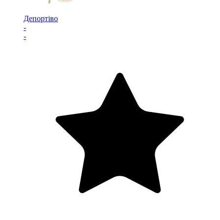
Депортіво
-
-