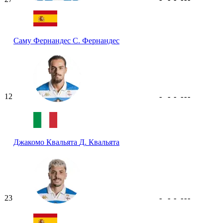
Саму Фернандес
С. Фернандес
12
-
-
-
-
-
-
Джакомо Квальята
Д. Квальята
23
-
-
-
-
-
-