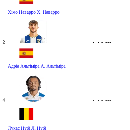
Хімо Наварро
Х. Наварро
2
-
-
-
-
-
-
Адріа Альтіміра
А. Альтіміра
4
-
-
-
-
-
-
Лукас Нубі
Л. Нубі