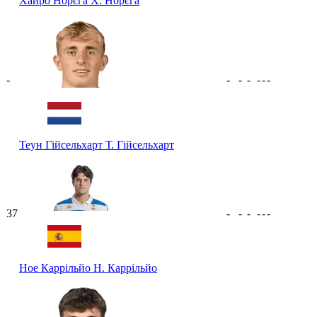
Хайро Норєга
Х. Норєга
-
-
-
-
-
-
-
Теун Гійсельхарт
Т. Гійсельхарт
37
-
-
-
-
-
-
Ное Каррільйо
Н. Каррільйо