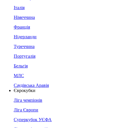
Італія
Німеччина
Франція
Нідерланди
Туреччина
Португалія
Бельгія
МЛС
Саудівська Аравія
Єврокубки
Ліга чемпіонів
Ліга Європи
Суперкубок УЄФА