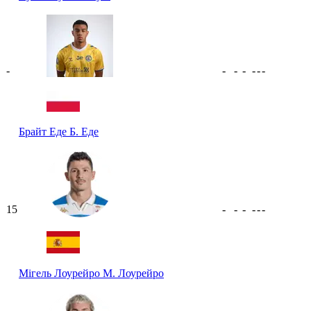
-
-
-
-
-
-
-
Брайт Еде
Б. Еде
15
-
-
-
-
-
-
Мігель Лоурейро
М. Лоурейро