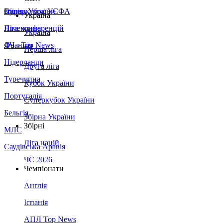
Збірна України
Італія
Суперкубок УЄФА
Україна
Німеччина
Ліга конференцій
Україна
Франція
ЛЧ - Top News
Перша ліга
Нідерланди
Друга ліга
Туреччина
Кубок України
Португалія
Суперкубок України
Бельгія
Збірна України
Збірні
МЛС
Ліга націй
Саудівська Аравія
ЧС 2026
Чемпіонати
Англія
Іспанія
АПЛ Top News