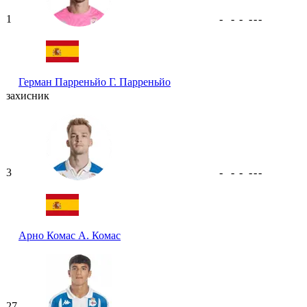
1
-
-
-
-
-
-
Герман Парреньйо
Г. Парреньйо
захисник
3
-
-
-
-
-
-
Арно Комас
А. Комас
27
-
-
-
-
-
-