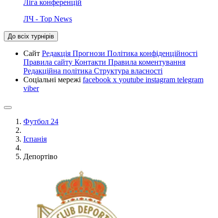
Ліга конференцій
ЛЧ - Top News
До всіх турнірів
Сайт
Редакція
Прогнози
Політика конфіденційності
Правила сайту
Контакти
Правила коментування
Редакційна політика
Структура власності
Соціальні мережі
facebook
x
youtube
instagram
telegram
viber
Футбол 24
Іспанія
Депортіво