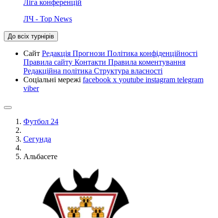
Ліга конференцій
ЛЧ - Top News
До всіх турнірів
Сайт
Редакція
Прогнози
Політика конфіденційності
Правила сайту
Контакти
Правила коментування
Редакційна політика
Структура власності
Соціальні мережі
facebook
x
youtube
instagram
telegram
viber
Футбол 24
Сегунда
Альбасете