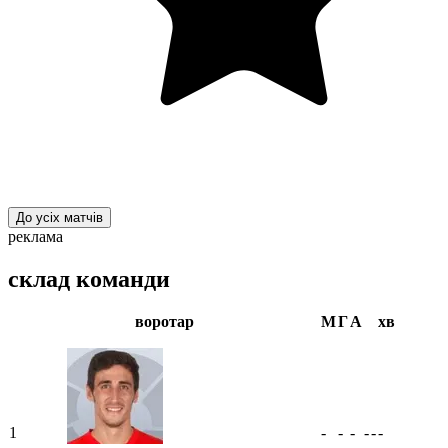
До усіх матчів
реклама
склад команди
воротар
М
Г
А
хв
1
-
-
-
-
-
-