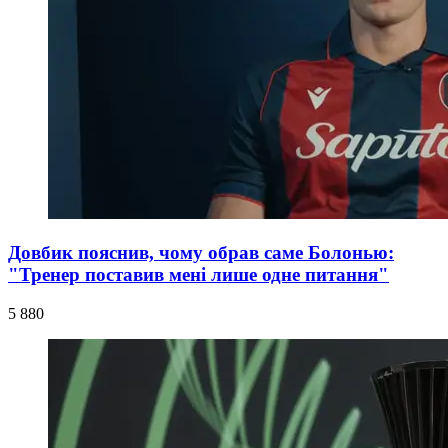
Довбик пояснив, чому обрав саме Болонью:
"Тренер поставив мені лише одне питання"
5 880