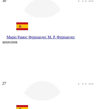
30
-
-
-
-
-
-
Маріо Рамос Фернандес
М. Р. Фернандес
захисник
27
-
-
-
-
-
-