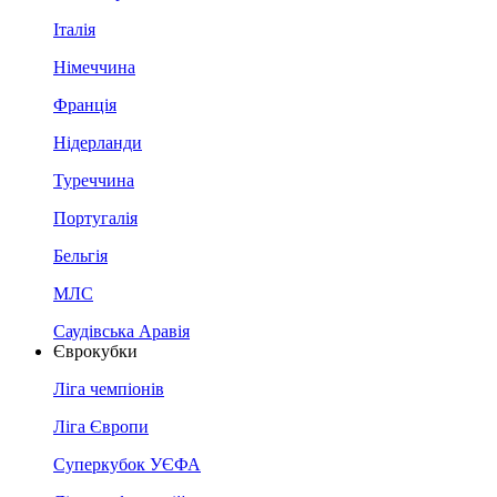
Італія
Німеччина
Франція
Нідерланди
Туреччина
Португалія
Бельгія
МЛС
Саудівська Аравія
Єврокубки
Ліга чемпіонів
Ліга Європи
Суперкубок УЄФА