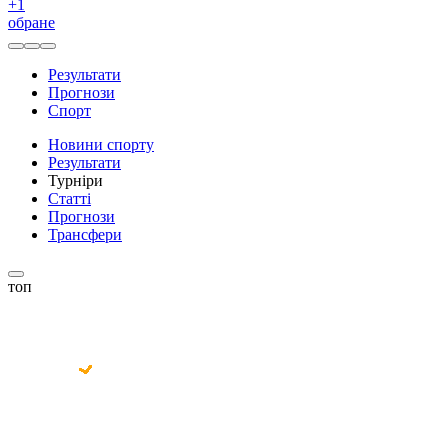
+
1
обране
Результати
Прогнози
Спорт
Новини спорту
Результати
Турніри
Статті
Прогнози
Трансфери
топ