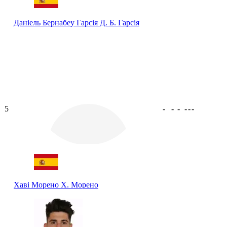
Даніель Бернабеу Гарсія
Д. Б. Гарсія
5
-
-
-
-
-
-
Хаві Морено
Х. Морено