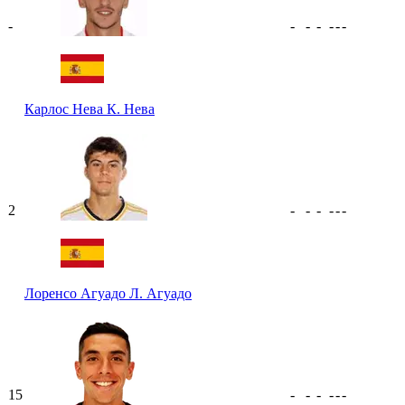
-
-
-
-
-
-
-
Карлос Нева
К. Нева
2
-
-
-
-
-
-
Лоренсо Агуадо
Л. Агуадо
15
-
-
-
-
-
-