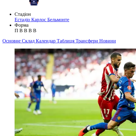
Стадіон
Естадіо Карлос Бельмонте
Форма
П
В
В
В
В
Основне
Склад
Календар
Таблиця
Трансфери
Новини