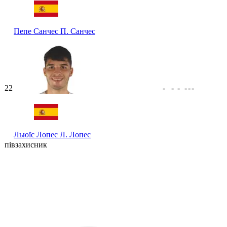
Пепе Санчес
П. Санчес
22
-
-
-
-
-
-
Льюїс Лопес
Л. Лопес
півзахисник