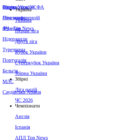
Збірна України
Італія
Суперкубок УЄФА
Україна
Німеччина
Ліга конференцій
Україна
Франція
ЛЧ - Top News
Перша ліга
Нідерланди
Друга ліга
Туреччина
Кубок України
Португалія
Суперкубок України
Бельгія
Збірна України
Збірні
МЛС
Ліга націй
Саудівська Аравія
ЧС 2026
Чемпіонати
Англія
Іспанія
АПЛ Top News