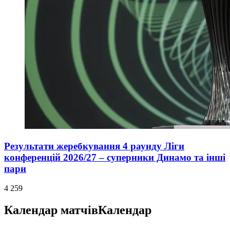
Результати жеребкування 4 раунду Ліги
конференцій 2026/27 – суперники Динамо та інші
пари
4 259
Календар матчів
Календар