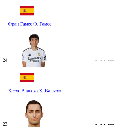
Фран Гамес
Ф. Гамес
24
-
-
-
-
-
-
Хесус Вальєхо
Х. Вальєхо
23
-
-
-
-
-
-