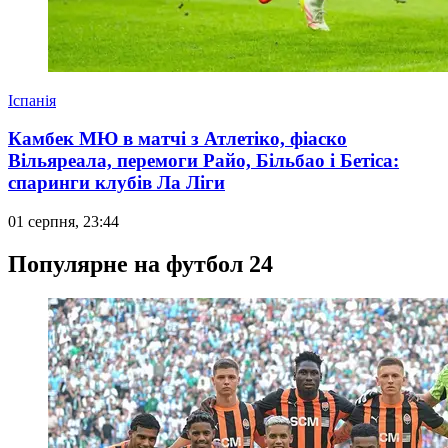
Іспанія
Камбек МЮ в матчі з Атлетіко, фіаско
Вільяреала, перемоги Райо, Більбао і Бетіса:
спаринги клубів Ла Ліги
01 серпня, 23:44
Популярне на футбол 24