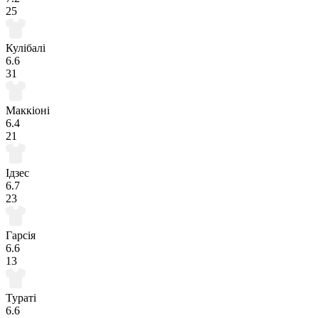
25
Кулібалі
6.6
31
Маккіоні
6.4
21
Ідзес
6.7
23
Гарсія
6.6
13
Тураті
6.6