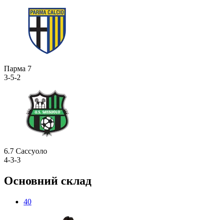
Парма
7
3-5-2
6.7
Сассуоло
4-3-3
Основний склад
40