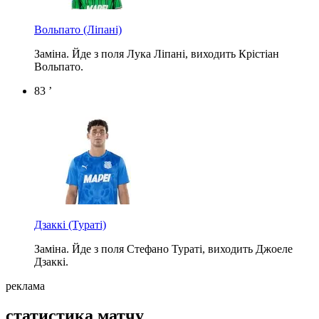
Вольпато
(Ліпані)
Заміна. Йде з поля Лука Ліпані, виходить Крістіан
Вольпато.
83 ’
Дзаккі
(Тураті)
Заміна. Йде з поля Стефано Тураті, виходить Джоеле
Дзаккі.
реклама
статистика матчу