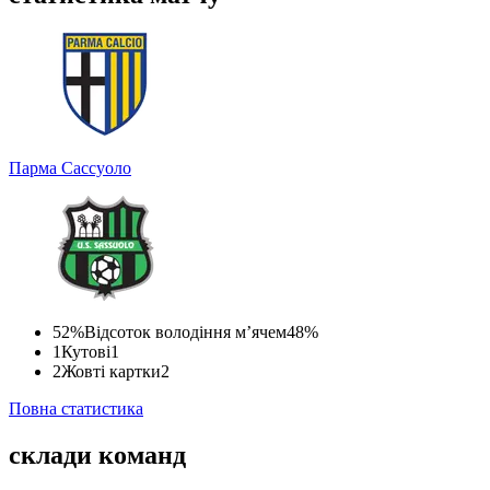
Парма
Сассуоло
52%
Відсоток володіння м’ячем
48%
1
Кутові
1
2
Жовті картки
2
Повна статистика
склади команд