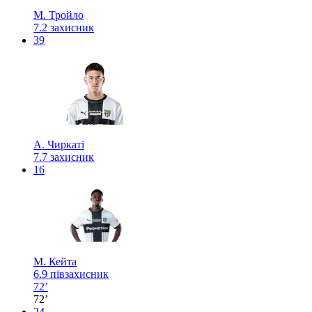
М. Тройло
7.2
захисник
39
А. Чиркаті
7.7
захисник
16
М. Кейта
6.9
півзахисник
72’
72’
24