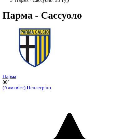
Парма - Сассуоло: 38 Тур
Парма - Сассуоло
Парма
80’
(Алмквіст)
Пеллегріно