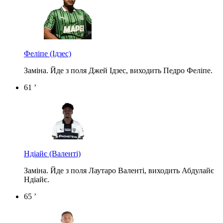
Феліпе
(Ідзес)
Заміна. Йде з поля Джей Ідзес, виходить Педро Феліпе.
61 ’
Ндіайє
(Валенті)
Заміна. Йде з поля Лаутаро Валенті, виходить Абдулайє
Ндіайє.
65 ’