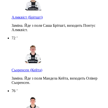
Алмквіст
(Брітшгі)
Заміна. Йде з поля Саша Брітшгі, виходить Понтус
Алмквіст.
72 ’
Сьоренсен
(Кейта)
Заміна. Йде з поля Мандела Кейта, виходить Олівер
Сьоренсен.
76 ’