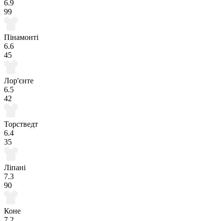
6.9
99
Пінамонті
6.6
45
Лор'єнте
6.5
42
Торстведт
6.4
35
Ліпані
7.3
90
Коне
7.2