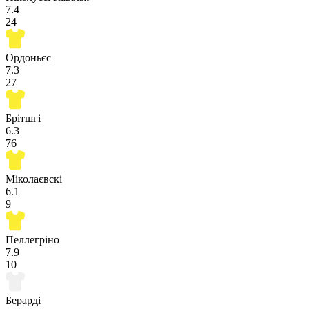
7.4
24
Ордоньєс
7.3
27
Брітшгі
6.3
76
Міколаєвскі
6.1
9
Пеллегріно
7.9
10
Берарді