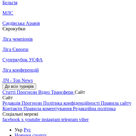
Бельгія
МЛС
Саудівська Аравія
Єврокубки
Ліга чемпіонів
Ліга Європи
Суперкубок УЄФА
Ліга конференцій
ЛЧ - Top News
До всіх турнірів
Статті
Прогнози
Відео
Трансфери
Сайт
Сайт
Редакція
Прогнози
Політика конфіденційності
Правила сайту
Контакти
Правила коментування
Редакційна політика
Соціальні мережі
facebook
x
youtube
instagram
telegram
viber
Укр
Рус
Новини спорту