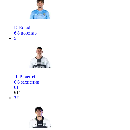
Е. Корві
6.8
воротар
5
Л. Валенті
6.6
захисник
61’
61’
37