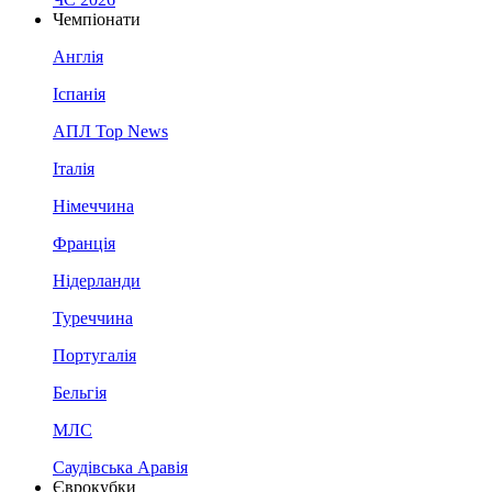
Чемпіонати
Англія
Іспанія
АПЛ Top News
Італія
Німеччина
Франція
Нідерланди
Туреччина
Португалія
Бельгія
МЛС
Саудівська Аравія
Єврокубки