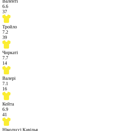
Валенті
6.6
37
Тройло
7.2
39
Чиркаті
7.7
14
Валері
7.1
16
Кейта
6.9
41
Ніколуссі Кавілья