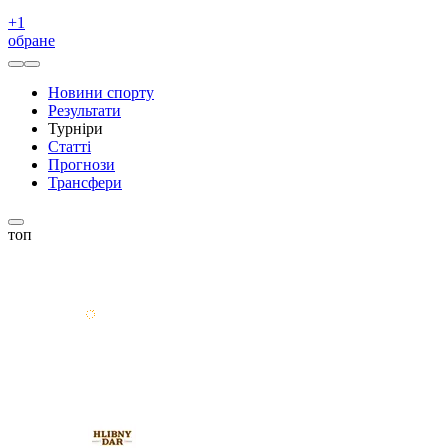
+
1
обране
Новини спорту
Результати
Турніри
Статті
Прогнози
Трансфери
топ