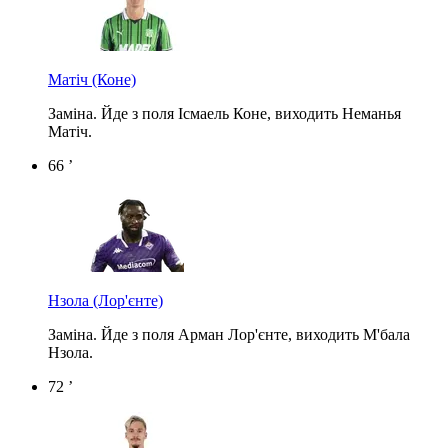
Матіч
(Коне)
Заміна. Йде з поля Ісмаель Коне, виходить Неманья
Матіч.
66 ’
Нзола
(Лор'єнте)
Заміна. Йде з поля Арман Лор'єнте, виходить М'бала
Нзола.
72 ’