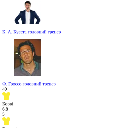
К. А. Куеста
головний тренер
Ф. Гроссо
головний тренер
40
Корві
6.8
5