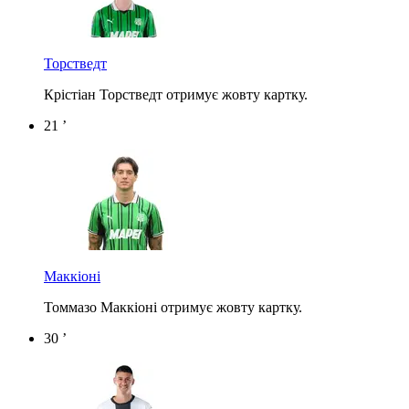
Торстведт
Крістіан Торстведт отримує жовту картку.
21 ’
Маккіоні
Томмазо Маккіоні отримує жовту картку.
30 ’