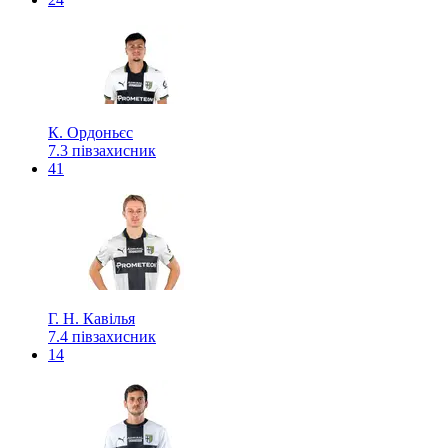
К. Ордоньєс
7.3
півзахисник
41
Г. Н. Кавілья
7.4
півзахисник
14