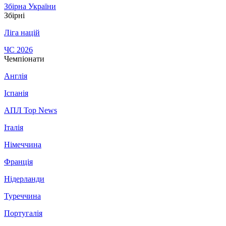
Збірна України
Збірні
Ліга націй
ЧС 2026
Чемпіонати
Англія
Іспанія
АПЛ Top News
Італія
Німеччина
Франція
Нідерланди
Туреччина
Португалія