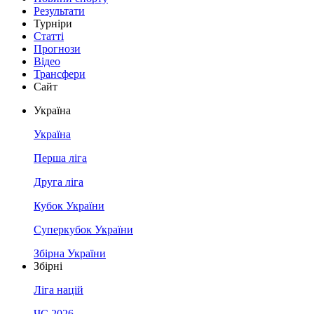
Результати
Турніри
Статті
Прогнози
Відео
Трансфери
Сайт
Україна
Україна
Перша ліга
Друга ліга
Кубок України
Суперкубок України
Збірна України
Збірні
Ліга націй
ЧС 2026