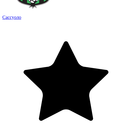
Сассуоло