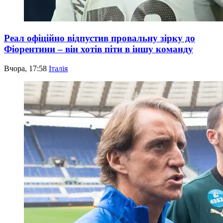
Реал офіційно відпустив провальну зірку до
Фіорентини – він хотів піти в іншу команду
Вчора, 17:58
Італія