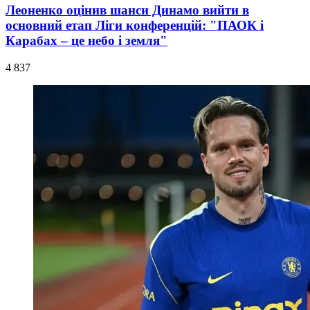
Леоненко оцінив шанси Динамо вийти в
основний етап Ліги конференцій: "ПАОК і
Карабах – це небо і земля"
4 837