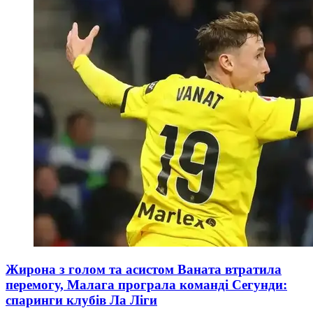
Жирона з голом та асистом Ваната втратила
перемогу, Малага програла команді Сегунди:
спаринги клубів Ла Ліги