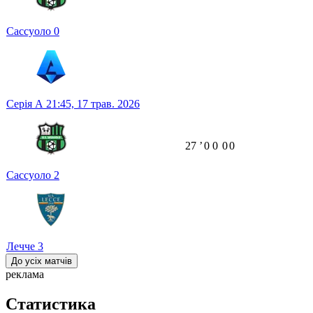
Сассуоло
0
Серія А
21:45,
17 трав. 2026
27
ʼ
0
0
0
0
Сассуоло
2
Лечче
3
До усіх матчів
реклама
Статистика