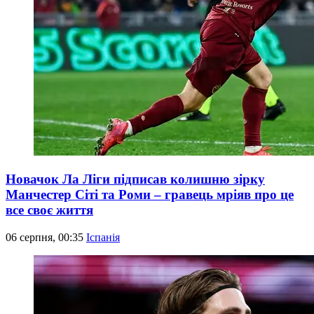
Новачок Ла Ліги підписав колишню зірку
Манчестер Сіті та Роми – гравець мріяв про це
все своє життя
06 серпня, 00:35
Іспанія