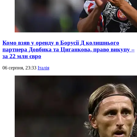
Комо взяв у оренду в Борусії Д колишнього
партнера Довбика та Циганкова, право викупу –
за 22 млн євро
06 серпня, 23:33
Італія