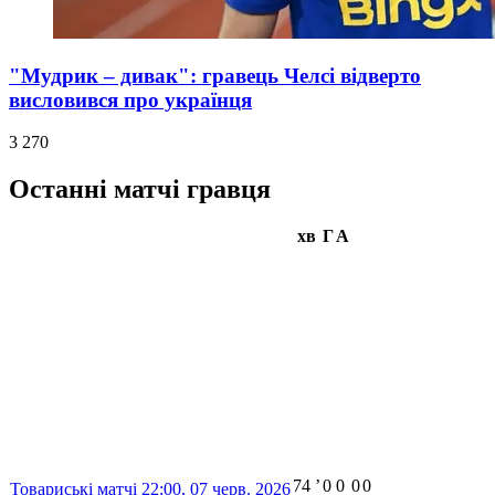
"Мудрик – дивак": гравець Челсі відверто
висловився про українця
3 270
Останні матчі гравця
хв
Г
А
74
ʼ
0
0
0
0
Товариські матчі
22:00,
07 черв. 2026