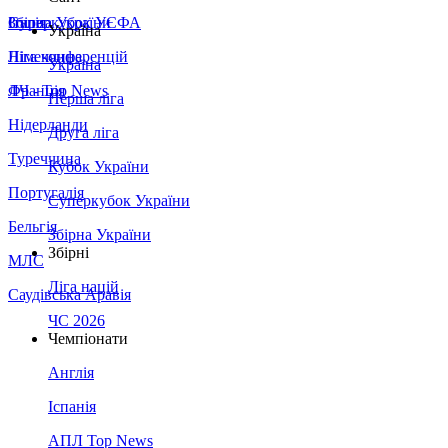
Збірна України
Італія
Суперкубок УЄФА
Україна
Німеччина
Ліга конференцій
Україна
Франція
ЛЧ - Top News
Перша ліга
Нідерланди
Друга ліга
Туреччина
Кубок України
Португалія
Суперкубок України
Бельгія
Збірна України
Збірні
МЛС
Ліга націй
Саудівська Аравія
ЧС 2026
Чемпіонати
Англія
Іспанія
АПЛ Top News