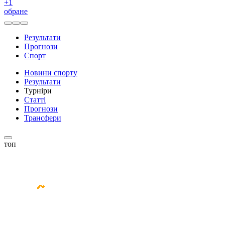
+
1
обране
Результати
Прогнози
Спорт
Новини спорту
Результати
Турніри
Статті
Прогнози
Трансфери
топ