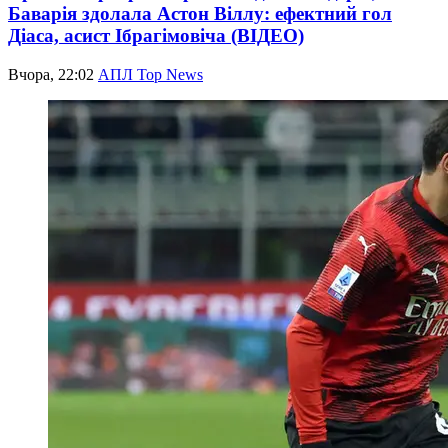
Баварія здолала Астон Віллу: ефектний гол
Діаса, асист Ібрагімовіча (ВІДЕО)
Вчора, 22:02
АПЛ Top News