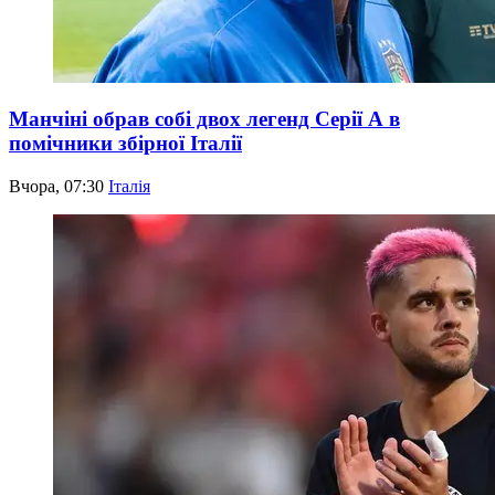
Манчіні обрав собі двох легенд Серії А в
помічники збірної Італії
Вчора, 07:30
Італія