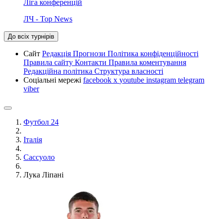
Ліга конференцій
ЛЧ - Top News
До всіх турнірів
Сайт
Редакція
Прогнози
Політика конфіденційності
Правила сайту
Контакти
Правила коментування
Редакційна політика
Структура власності
Соціальні мережі
facebook
x
youtube
instagram
telegram
viber
Футбол 24
Італія
Сассуоло
Лука Ліпані