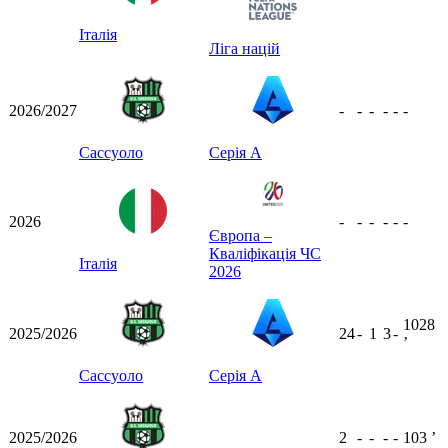
Італія
Ліга націй
2026/2027
-
-
-
-
-
-
Сассуоло
Серія А
2026
-
-
-
-
-
-
Європа –
Кваліфікація ЧС
Італія
2026
1028
2025/2026
24
-
1
3
-
ʼ
Сассуоло
Серія А
2025/2026
2
-
-
-
-
103
ʼ