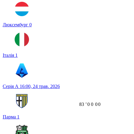
Люксембург
0
Італія
1
Серія А
16:00,
24 трав. 2026
83
ʼ
0
0
0
0
Парма
1