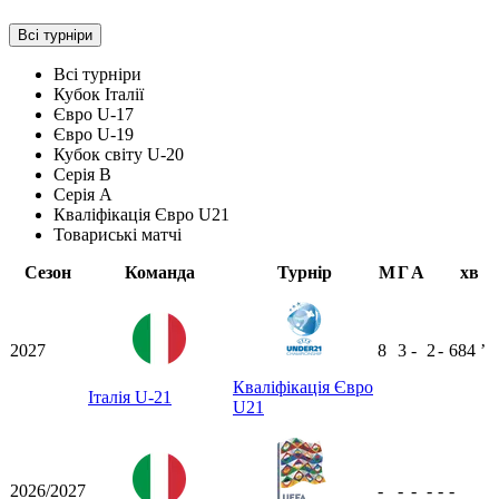
Всі турніри
Всі турніри
Кубок Італії
Євро U-17
Євро U-19
Кубок світу U-20
Серія B
Серія А
Кваліфікація Євро U21
Товариські матчі
Сезон
Команда
Турнір
М
Г
А
хв
2027
8
3
-
2
-
684
ʼ
Кваліфікація Євро
Італія U-21
U21
2026/2027
-
-
-
-
-
-