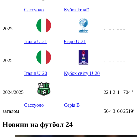
Сассуоло
Кубок Італії
2025
-
-
-
-
-
-
Італія U-21
Євро U-21
2025
-
-
-
-
-
-
Італія U-20
Кубок світу U-20
2024/2025
22
1
2
1
-
704
ʼ
Сассуоло
Серія B
загалом
56
4
3
6
0
2519ʼ
Новини на футбол 24