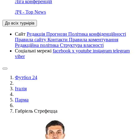
Ліга конференцій
ЛЧ - Top News
До всіх турнірів
Сайт
Редакція
Прогнози
Політика конфіденційності
Правила сайту
Контакти
Правила коментування
Редакційна політика
Структура власності
Соціальні мережі
facebook
x
youtube
instagram
telegram
viber
Футбол 24
Італія
Парма
Габріель Стрефецца