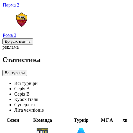
Парма
2
Рома
3
До усіх матчів
реклама
Статистика
Всі турніри
Всі турніри
Серія А
Серія B
Кубок Італії
Суперліга
Ліга чемпіонів
Сезон
Команда
Турнір
М
Г
А
хв