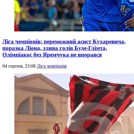
Ліга чемпіонів: переможний асист Кухаревича,
поразка Ліона, злива голів Буде-Глімта,
Олімпіакос без Яремчука не впорався
04 серпня, 23:08
Ліга чемпіонів