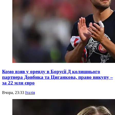
Комо взяв у оренду в Борусії Д колишнього
партнера Довбика та Циганкова, право викупу –
за 22 млн євро
Вчора, 23:33
Італія