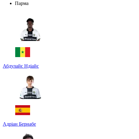
Парма
Абдулайє Ндіайє
Адріан Бернабе