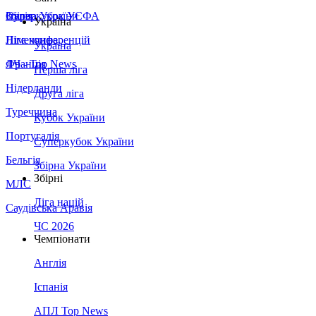
Збірна України
Італія
Суперкубок УЄФА
Україна
Німеччина
Ліга конференцій
Україна
Франція
ЛЧ - Top News
Перша ліга
Нідерланди
Друга ліга
Туреччина
Кубок України
Португалія
Суперкубок України
Бельгія
Збірна України
Збірні
МЛС
Ліга націй
Саудівська Аравія
ЧС 2026
Чемпіонати
Англія
Іспанія
АПЛ Top News