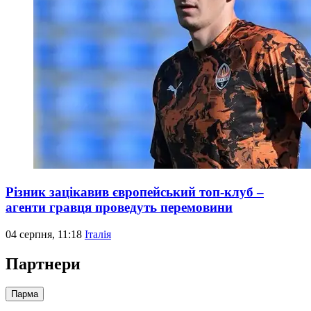
Різник зацікавив європейський топ-клуб –
агенти гравця проведуть перемовини
04 серпня, 11:18
Італія
Партнери
Парма