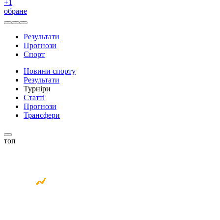
+
1
обране
Результати
Прогнози
Спорт
Новини спорту
Результати
Турніри
Статті
Прогнози
Трансфери
топ