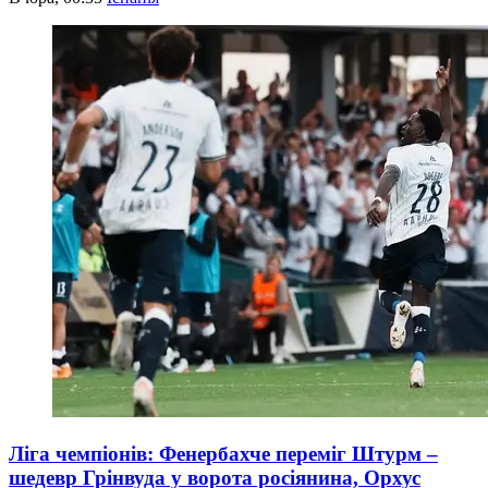
Ліга чемпіонів: Фенербахче переміг Штурм –
шедевр Грінвуда у ворота росіянина, Орхус