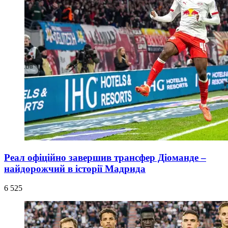
Реал офіційно завершив трансфер Діоманде –
найдорожчий в історії Мадрида
6 525