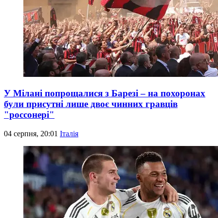
У Мілані попрощалися з Барезі – на похоронах
були присутні лише двоє чинних гравців
"россонері"
04 серпня, 20:01
Італія