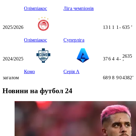
Олімпіакос
Ліга чемпіонів
2025/2026
13
1
1
1
-
635
ʼ
Олімпіакос
Суперліга
2635
2024/2025
37
6
4
4
-
ʼ
Комо
Серія А
загалом
68
9
8
9
0
4382ʼ
Новини на футбол 24