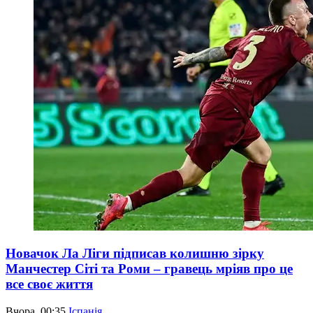
Новачок Ла Ліги підписав колишню зірку
Манчестер Сіті та Роми – гравець мріяв про це
все своє життя
Вчора, 00:35
Іспанія