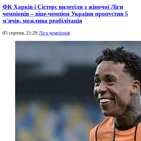
ФК Харків і Сістерс вилетіли з жіночої Ліги
чемпіонів – віце-чемпіон України пропустив 5
м'ячів, можлива реабілітація
05 серпня, 21:29
Ліга чемпіонів