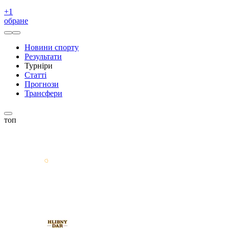
+
1
обране
Новини спорту
Результати
Турніри
Статті
Прогнози
Трансфери
топ