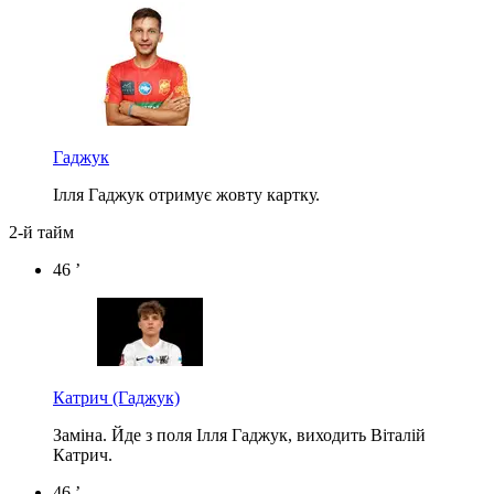
Гаджук
Ілля Гаджук отримує жовту картку.
2-й тайм
46 ’
Катрич
(Гаджук)
Заміна. Йде з поля Ілля Гаджук, виходить Віталій
Катрич.
46 ’