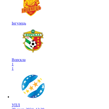
Інгулець
Ворскла
1
1
УПЛ