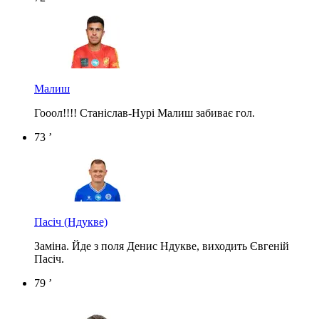
Малиш
Гооол!!!! Станіслав-Нурі Малиш забиває гол.
73 ’
Пасіч
(Ндукве)
Заміна. Йде з поля Денис Ндукве, виходить Євгеній
Пасіч.
79 ’