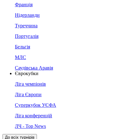
Франція
Нідерланди
Туреччина
Португалія
Бельгія
МЛС
Саудівська Аравія
Єврокубки
Ліга чемпіонів
Ліга Європи
Суперкубок УЄФА
Ліга конференцій
ЛЧ - Top News
До всіх турнірів