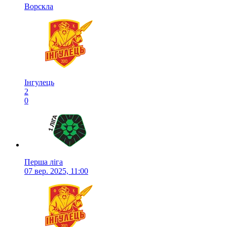
Ворскла
Інгулець
2
0
Перша ліга
07 вер. 2025, 11:00