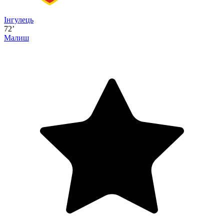
Інгулець
72’
Малиш