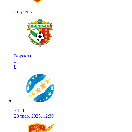
Інгулець
Ворскла
3
0
УПЛ
23 трав. 2025, 12:30