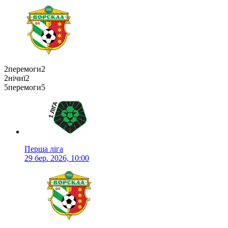
2
перемоги
2
2
нічиї
2
5
перемоги
5
Перша ліга
29 бер. 2026, 10:00