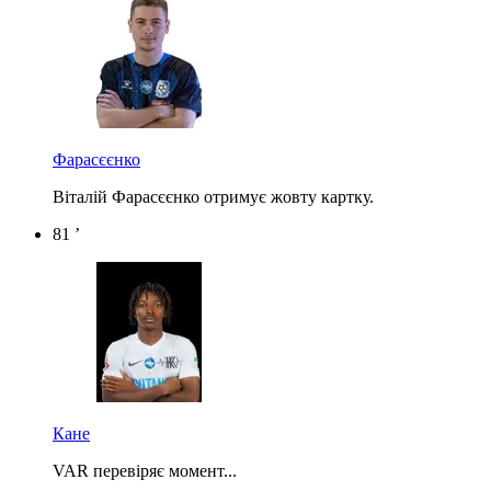
Фарасєєнко
Віталій Фарасєєнко отримує жовту картку.
81 ’
Кане
VAR перевіряє момент...