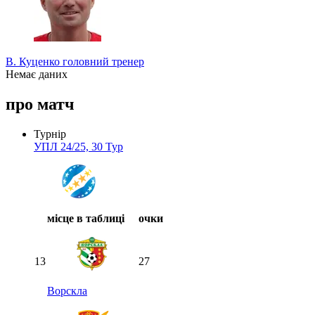
В. Куценко
головний тренер
Немає даних
про матч
Турнір
УПЛ 24/25, 30 Тур
місце в таблиці
очки
13
27
Ворскла