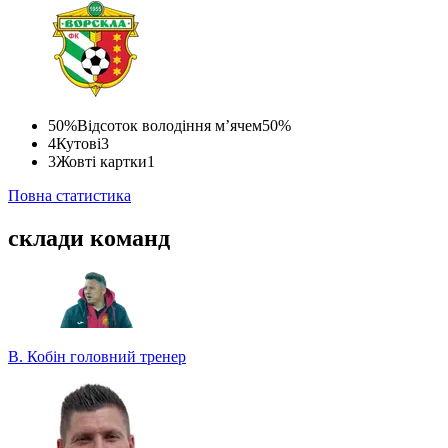
50%
Відсоток володіння м’ячем
50%
4
Кутові
3
3
Жовті картки
1
Повна статистика
склади команд
В. Кобін
головний тренер