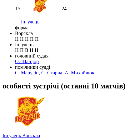
15
24
Інгулець
форма
Ворскла
Н
Н
Н
П
П
Інгулець
Н
П
В
Н
Н
головний суддя
О. Шандор
помічники судді
С. Марулін
,
С. Старча
,
А. Михайлюк
особисті зустрічі
(
останні 10 матчів
)
Інгулець
Ворскла