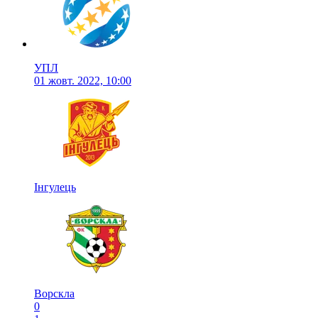
УПЛ
01 жовт. 2022, 10:00
Інгулець
Ворскла
0