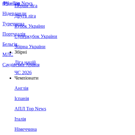
Франція
ЛЧ - Top News
Перша ліга
Нідерланди
Друга ліга
Туреччина
Кубок України
Португалія
Суперкубок України
Бельгія
Збірна України
Збірні
МЛС
Ліга націй
Саудівська Аравія
ЧС 2026
Чемпіонати
Англія
Іспанія
АПЛ Top News
Італія
Німеччина