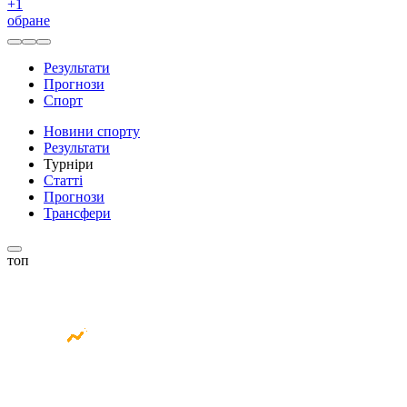
+
1
обране
Результати
Прогнози
Спорт
Новини спорту
Результати
Турніри
Статті
Прогнози
Трансфери
топ