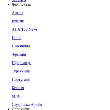
Чемпіонати
Англія
Іспанія
АПЛ Top News
Італія
Німеччина
Франція
Нідерланди
Туреччина
Португалія
Бельгія
МЛС
Саудівська Аравія
Єврокубки