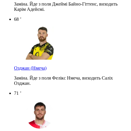
Заміна. Йде з поля Джеймі Байно-Гіттенс, виходить
Карім Адейємі.
68 ’
Озджан
(Нмеча)
Заміна. Йде з поля Фелікс Нмеча, виходить Саліх
Озджан.
71 ’