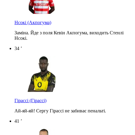
Нсокі
(Акпогума)
Заміна. Йде з поля Кевін Акпогума, виходить Стенлі
Нсокі.
34 ’
Гірассі
(Гірассі)
Ай-яй-яй! Сергу Гірассі не забиває пенальті.
41 ’