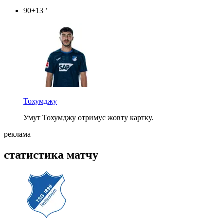
90+13 ’
Тохумджу
Умут Тохумджу отримує жовту картку.
реклама
статистика матчу