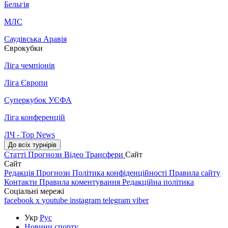
Бельгія
МЛС
Саудівська Аравія
Єврокубки
Ліга чемпіонів
Ліга Європи
Суперкубок УЄФА
Ліга конференцій
ЛЧ - Top News
До всіх турнірів
Статті
Прогнози
Відео
Трансфери
Сайт
Сайт
Редакція
Прогнози
Політика конфіденційності
Правила сайту
Контакти
Правила коментування
Редакційна політика
Соціальні мережі
facebook
x
youtube
instagram
telegram
viber
Укр
Рус
Новини спорту