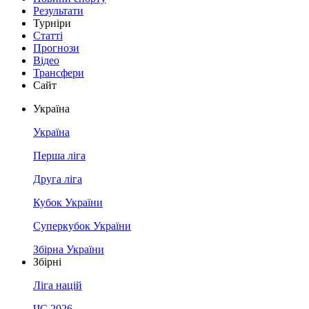
Результати
Турніри
Статті
Прогнози
Відео
Трансфери
Сайт
Україна
Україна
Перша ліга
Друга ліга
Кубок України
Суперкубок України
Збірна України
Збірні
Ліга націй
ЧС 2026