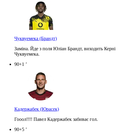
Чуквуемека
(Брандт)
Заміна. Йде з поля Юліан Брандт, виходить Керні
Чуквуемека.
90+1 ’
Кадержабек
(Юрасек)
Гооол!!!! Павел Кадержабек забиває гол.
90+5 ’