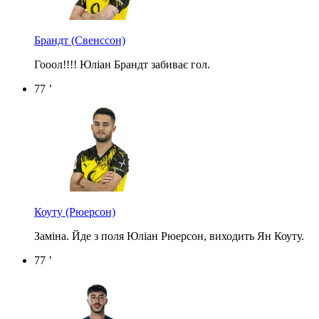
Брандт
(Свенссон)
Гооол!!!! Юліан Брандт забиває гол.
77 ’
Коуту
(Рюерсон)
Заміна. Йде з поля Юліан Рюерсон, виходить Ян Коуту.
77 ’