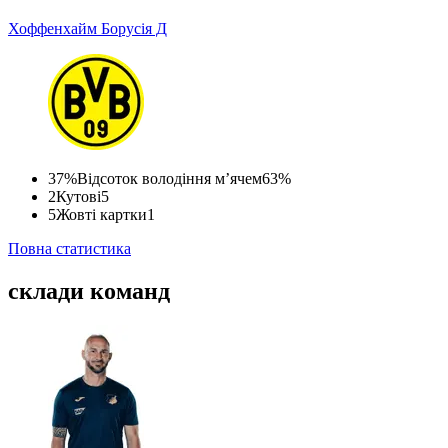
Хоффенхайм
Борусія Д
37%
Відсоток володіння м’ячем
63%
2
Кутові
5
5
Жовті картки
1
Повна статистика
склади команд