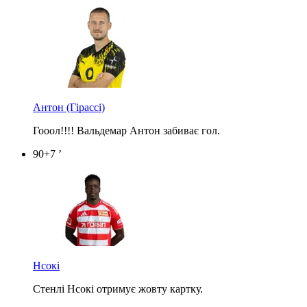
Антон
(Гірассі)
Гооол!!!! Вальдемар Антон забиває гол.
90+7 ’
Нсокі
Стенлі Нсокі отримує жовту картку.