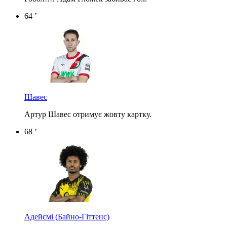
64 ’
Шавес
Артур Шавес отримує жовту картку.
68 ’
Адейємі
(Байно-Гіттенс)