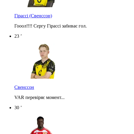
Гірассі
(Свенссон)
Гооол!!!! Сергу Гірассі забиває гол.
23 ’
Свенссон
VAR перевіряє момент...
30 ’