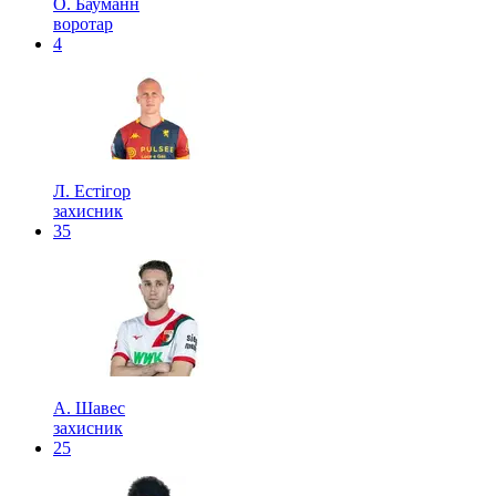
О. Бауманн
воротар
4
Л. Естігор
захисник
35
А. Шавес
захисник
25