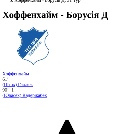
Хоффенхайм - Борусія Д: 31 Тур
Хоффенхайм - Борусія Д
Хоффенхайм
61’
(Штах)
Гложек
90’+1
(Юрасек)
Кадержабек