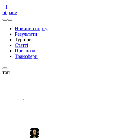
+
1
обране
Новини спорту
Результати
Турніри
Статті
Прогнози
Трансфери
топ