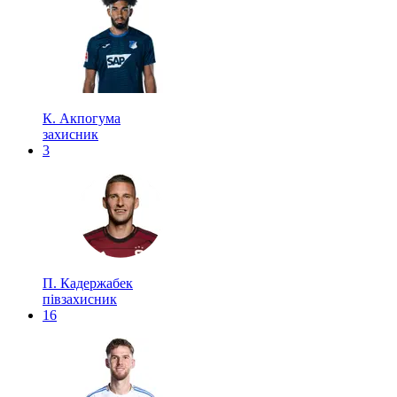
К. Акпогума
захисник
3
П. Кадержабек
півзахисник
16