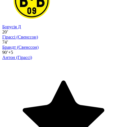
Борусія Д
20’
Гірассі
(Свенссон)
74’
Брандт
(Свенссон)
90’+5
Антон
(Гірассі)