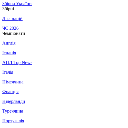
Збірна України
Збірні
Ліга націй
ЧС 2026
Чемпіонати
Англія
Іспанія
АПЛ Top News
Італія
Німеччина
Франція
Нідерланди
Туреччина
Португалія