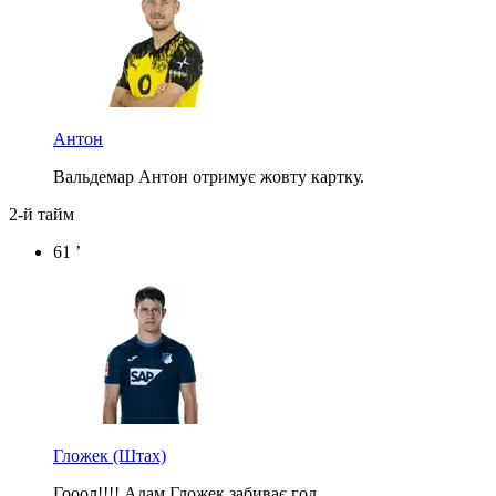
Антон
Вальдемар Антон отримує жовту картку.
2-й тайм
61 ’
Гложек
(Штах)
Гооол!!!! Адам Гложек забиває гол.