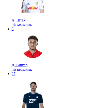
А. Штах
півзахисник
8
Д. Гайгер
півзахисник
27