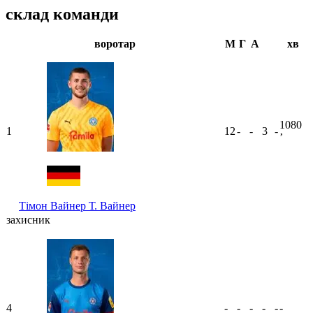
склад команди
воротар
М
Г
А
хв
1080
1
12
-
-
3
-
ʼ
Тімон Вайнер
Т. Вайнер
захисник
4
-
-
-
-
-
-