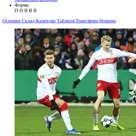
Форма
П
П
В
В
В
Основне
Склад
Календар
Таблиця
Трансфери
Новини