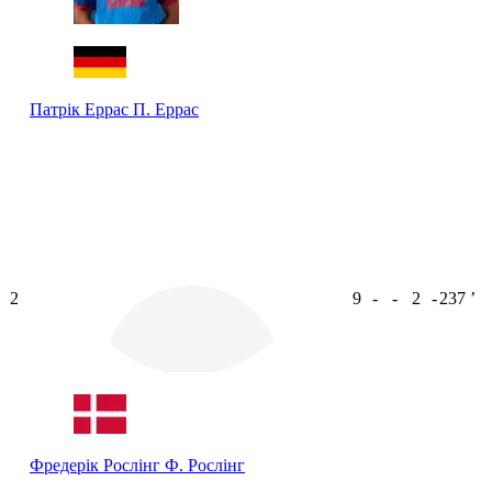
Патрік Еррас
П. Еррас
2
9
-
-
2
-
237
ʼ
Фредерік Рослінг
Ф. Рослінг