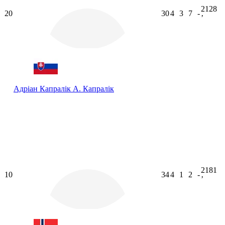
2128
20
30
4
3
7
-
ʼ
Адріан Капралік
А. Капралік
2181
10
34
4
1
2
-
ʼ