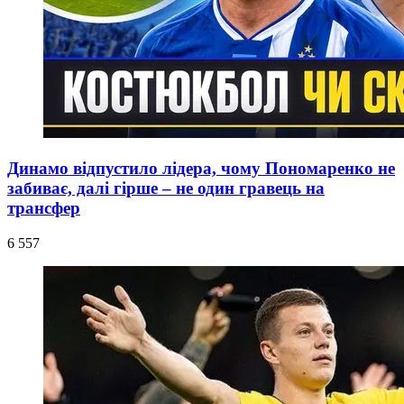
Динамо відпустило лідера, чому Пономаренко не
забиває, далі гірше – не один гравець на
трансфер
6 557