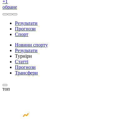
+
1
обране
Результати
Прогнози
Спорт
Новини спорту
Результати
Турніри
Статті
Прогнози
Трансфери
топ