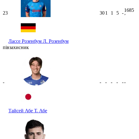
1685
23
30
1
1
5
-
ʼ
Лассе Розенбум
Л. Розенбум
півзахисник
-
-
-
-
-
-
-
Тайсей Абе
Т. Абе