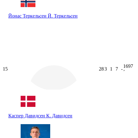
Йонас Теркельсен
Й. Теркельсен
1697
15
28
3
1
7
-
ʼ
Каспер Давидсен
К. Давидсен