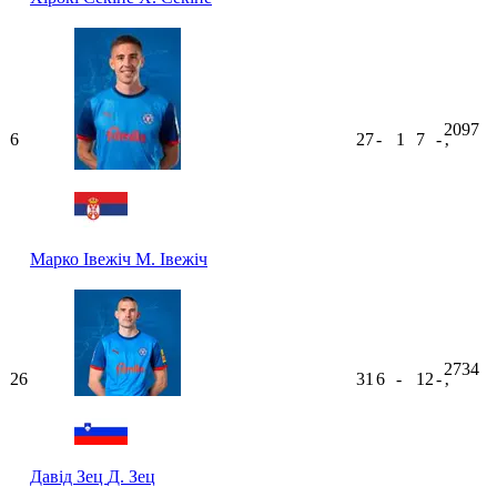
2097
6
27
-
1
7
-
ʼ
Марко Івежіч
М. Івежіч
2734
26
31
6
-
12
-
ʼ
Давід Зец
Д. Зец