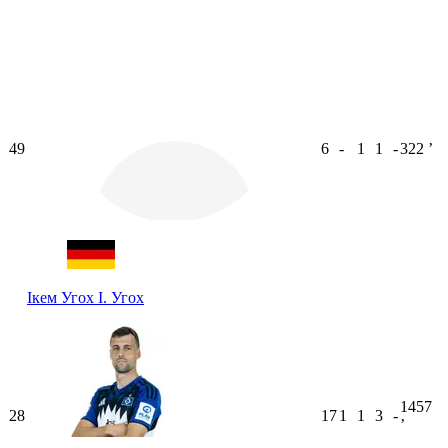
49
6
-
1
1
-
322
ʼ
Ікем Угох
І. Угох
1457
28
17
1
1
3
-
ʼ