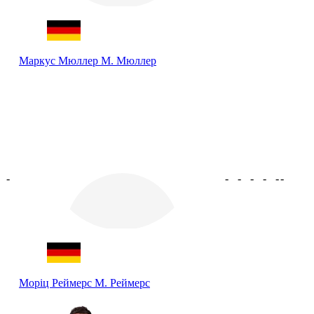
Маркус Мюллер
М. Мюллер
-
-
-
-
-
-
-
Моріц Реймерс
М. Реймерс