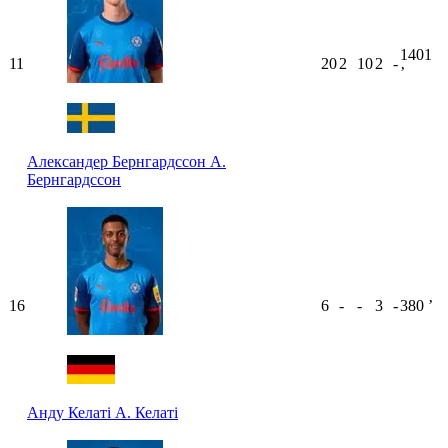
1401
11
20
2
10
2
-
ʼ
Александер Бернгардссон
А.
Бернгардссон
16
6
-
-
3
-
380
ʼ
Анду Келаті
А. Келаті