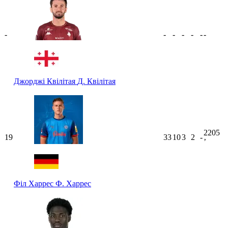
-
-
-
-
-
-
-
Джорджі Квілітая
Д. Квілітая
2205
19
33
10
3
2
-
ʼ
Філ Харрес
Ф. Харрес