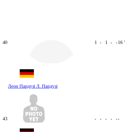
40
1
-
1
-
-
16
ʼ
Леон Пардузі
Л. Пардузі
43
-
-
-
-
-
-