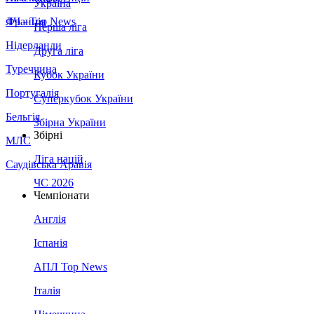
Україна
Франція
ЛЧ - Top News
Перша ліга
Нідерланди
Друга ліга
Туреччина
Кубок України
Португалія
Суперкубок України
Бельгія
Збірна України
Збірні
МЛС
Ліга націй
Саудівська Аравія
ЧС 2026
Чемпіонати
Англія
Іспанія
АПЛ Top News
Італія