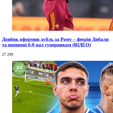
Довбик оформив дубль за Рому – феєрія Дибали
та впевнені 6:0 над суперником (ВІДЕО)
27 299