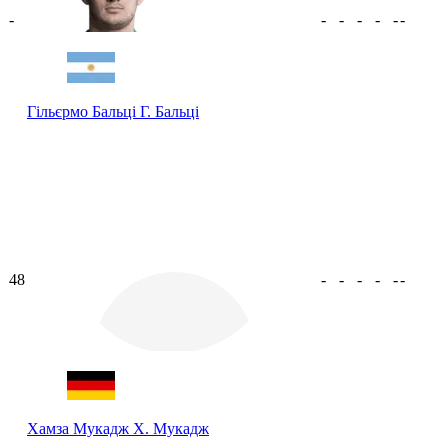
-
-
-
-
-
-
-
Гільєрмо Бальці
Г. Бальці
48
-
-
-
-
-
-
Хамза Мукадж
Х. Мукадж