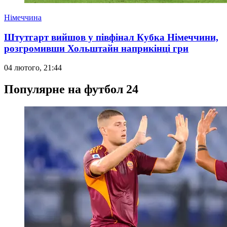
Німеччина
Штутгарт вийшов у півфінал Кубка Німеччини,
розгромивши Хольштайн наприкінці гри
04 лютого, 21:44
Популярне на футбол 24