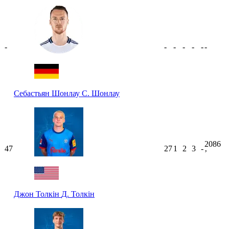
-
-
-
-
-
-
-
Себастьян Шонлау
С. Шонлау
2086
47
27
1
2
3
-
ʼ
Джон Толкін
Д. Толкін