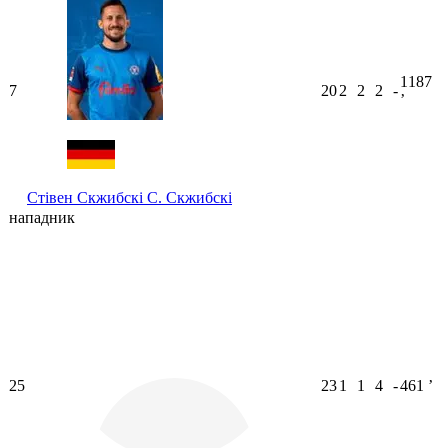
1187
7
20
2
2
2
-
ʼ
Стівен Скжибскі
С. Скжибскі
нападник
25
23
1
1
4
-
461
ʼ