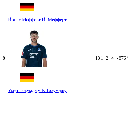
Йонас Мефферт
Й. Мефферт
8
13
1
2
4
-
876
ʼ
Умут Тохумджу
У. Тохумджу