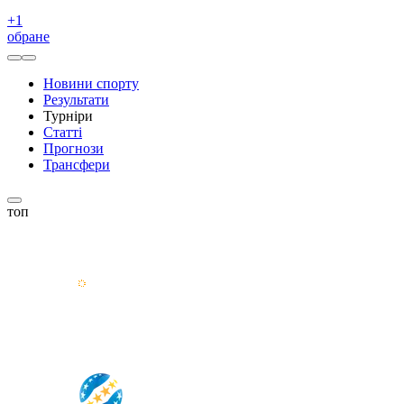
+
1
обране
Новини спорту
Результати
Турніри
Статті
Прогнози
Трансфери
топ