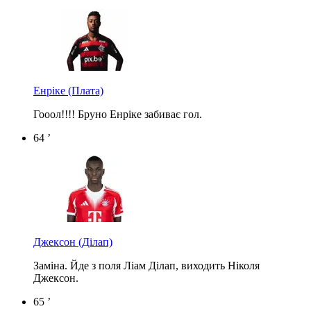
Енріке
(Плата)
Гооол!!!! Бруно Енріке забиває гол.
64 ’
Джексон
(Ділап)
Заміна. Йде з поля Ліам Ділап, виходить Ніколя
Джексон.
65 ’