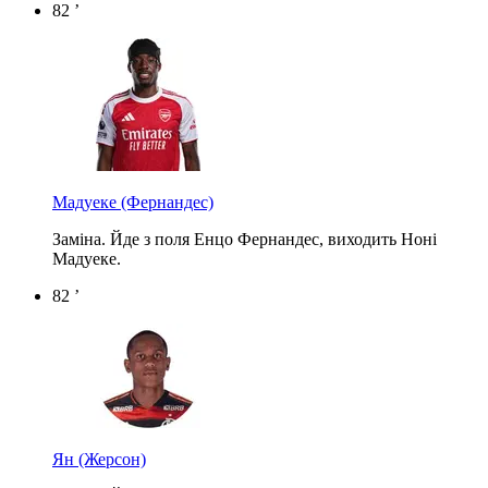
82 ’
Мадуеке
(Фернандес)
Заміна. Йде з поля Енцо Фернандес, виходить Ноні
Мадуеке.
82 ’
Ян
(Жерсон)