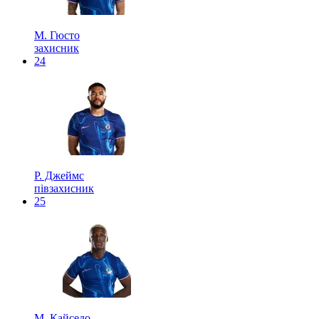
М. Гюсто
захисник
24
Р. Джеймс
півзахисник
25
М. Кайседо