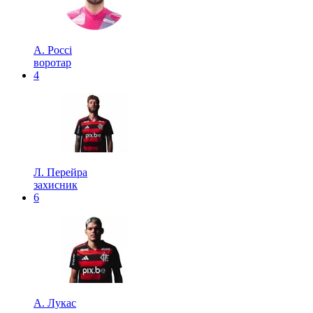
А. Россі
воротар
4
Л. Перейра
захисник
6
А. Лукас