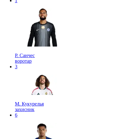
1
Р. Санчес
воротар
3
М. Кукурелья
захисник
6