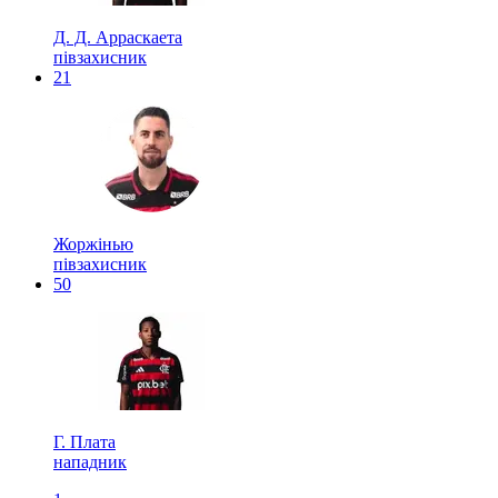
Д. Д. Арраскаета
півзахисник
21
Жоржінью
півзахисник
50
Г. Плата
нападник