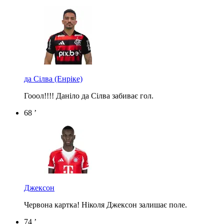
да Сілва
(Енріке)
Гооол!!!! Даніло да Сілва забиває гол.
68 ’
Джексон
Червона картка! Ніколя Джексон залишає поле.
74 ’