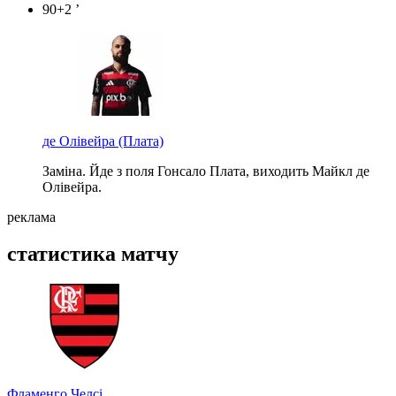
90+2 ’
де Олівейра
(Плата)
Заміна. Йде з поля Гонсало Плата, виходить Майкл де
Олівейра.
реклама
статистика матчу
Фламенго
Челсі