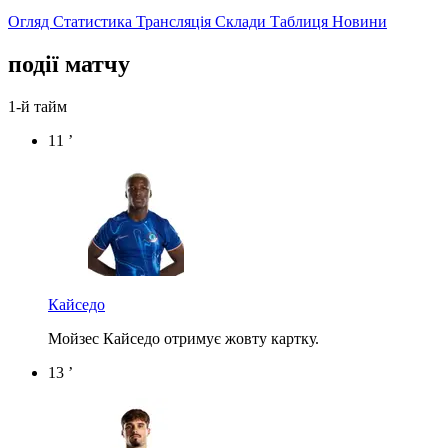
Огляд
Статистика
Трансляція
Склади
Таблиця
Новини
події матчу
1-й тайм
11 ’
Кайседо
Мойзес Кайседо отримує жовту картку.
13 ’