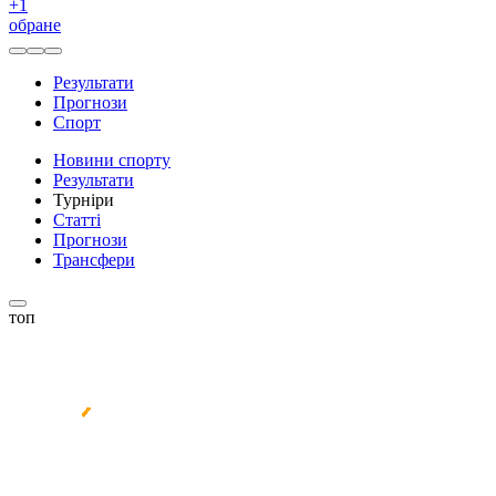
+
1
обране
Результати
Прогнози
Спорт
Новини спорту
Результати
Турніри
Статті
Прогнози
Трансфери
топ