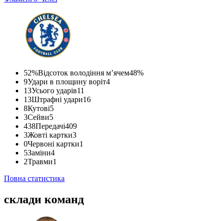
52%
Відсоток володіння м’ячем
48%
9
Удари в площину воріт
4
13
Усього ударів
11
13
Штрафні удари
16
8
Кутові
5
3
Сейви
5
438
Передачі
409
3
Жовті картки
3
0
Червоні картки
1
5
Заміни
4
2
Травми
1
Повна статистика
склади команд