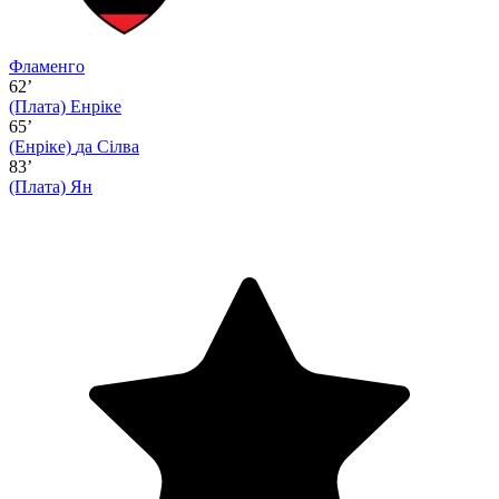
Фламенго
62’
(Плата)
Енріке
65’
(Енріке)
да Сілва
83’
(Плата)
Ян