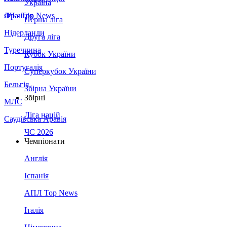
Україна
Франція
ЛЧ - Top News
Перша ліга
Нідерланди
Друга ліга
Туреччина
Кубок України
Португалія
Суперкубок України
Бельгія
Збірна України
Збірні
МЛС
Ліга націй
Саудівська Аравія
ЧС 2026
Чемпіонати
Англія
Іспанія
АПЛ Top News
Італія