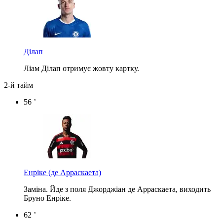
Ділап
Ліам Ділап отримує жовту картку.
2-й тайм
56 ’
Енріке
(де Арраскаета)
Заміна. Йде з поля Джорджіан де Арраскаета, виходить
Бруно Енріке.
62 ’