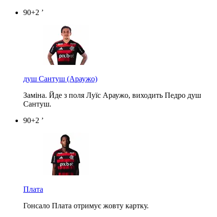
90+2 ’
душ Сантуш
(Араужо)
Заміна. Йде з поля Луїс Араужо, виходить Педро душ
Сантуш.
90+2 ’
Плата
Гонсало Плата отримує жовту картку.