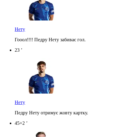
Нету
Гооол!!!! Педру Нету забиває гол.
23 ’
Нету
Педру Нету отримує жовту картку.
45+2 ’