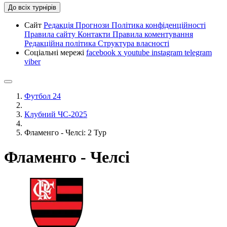
До всіх турнірів
Сайт
Редакція
Прогнози
Політика конфіденційності
Правила сайту
Контакти
Правила коментування
Редакційна політика
Структура власності
Соціальні мережі
facebook
x
youtube
instagram
telegram
viber
Футбол 24
Клубний ЧС-2025
Фламенго - Челсі: 2 Тур
Фламенго - Челсі