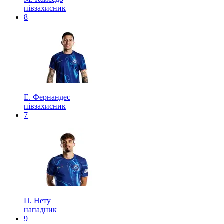
півзахисник
8
Е. Фернандес
півзахисник
7
П. Нету
нападник
9