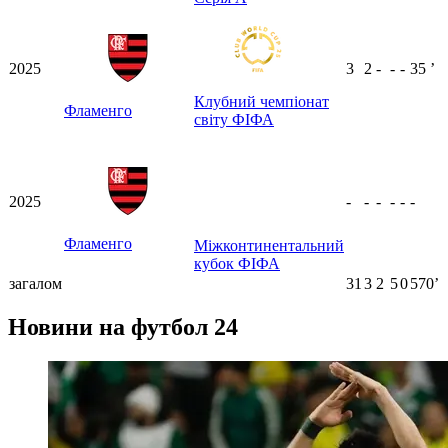
2025
3
2
-
-
-
35
ʼ
Клубний чемпіонат
Фламенго
світу ФІФА
2025
-
-
-
-
-
-
Фламенго
Міжконтинентальний
кубок ФІФА
загалом
31
3
2
5
0
570ʼ
Новини на футбол 24