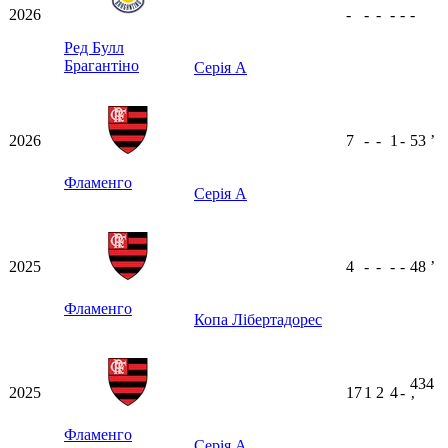
2026
-
-
-
-
-
-
Ред Булл
Брагантіно
Серія А
2026
7
-
-
1
-
53
ʼ
Фламенго
Серія А
2025
4
-
-
-
-
48
ʼ
Фламенго
Копа Лібертадорес
434
2025
17
1
2
4
-
ʼ
Фламенго
Серія А