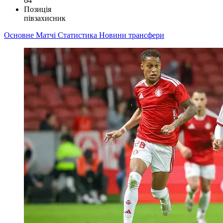
64
Позиція
півзахисник
Основне
Матчі
Статистика
Новини
трансфери