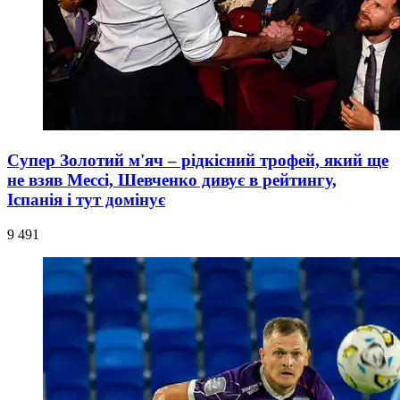
Супер Золотий м'яч – рідкісний трофей, який ще
не взяв Мессі, Шевченко дивує в рейтингу,
Іспанія і тут домінує
9 491