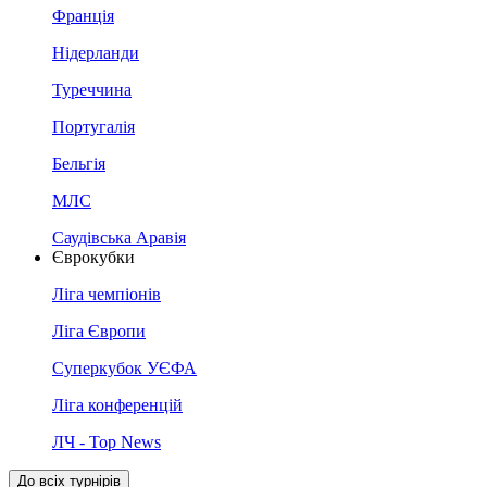
Франція
Нідерланди
Туреччина
Португалія
Бельгія
МЛС
Саудівська Аравія
Єврокубки
Ліга чемпіонів
Ліга Європи
Суперкубок УЄФА
Ліга конференцій
ЛЧ - Top News
До всіх турнірів