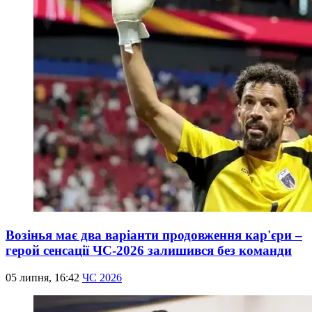
Возінья має два варіанти продовження кар'єри –
герой сенсації ЧС-2026 залишився без команди
05 липня, 16:42
ЧС 2026