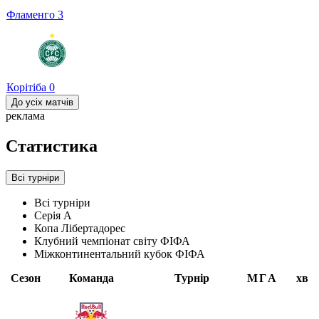
Фламенго
3
Корітіба
0
До усіх матчів
реклама
Статистика
Всі турніри
Всі турніри
Серія А
Копа Лібертадорес
Клубний чемпіонат світу ФІФА
Міжконтинентальний кубок ФІФА
Сезон
Команда
Турнір
М
Г
А
хв