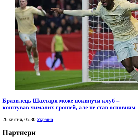
Бразилець Шахтаря може покинути клуб –
коштував чималих грошей, але не став основним
26 квітня, 05:30
Україна
Партнери