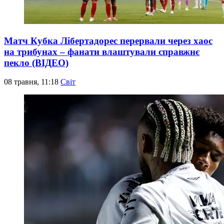
Матч Кубка Лібертадорес перервали через хаос
на трибунах – фанати влаштували справжнє
пекло (ВІДЕО)
08 травня, 11:18
Світ