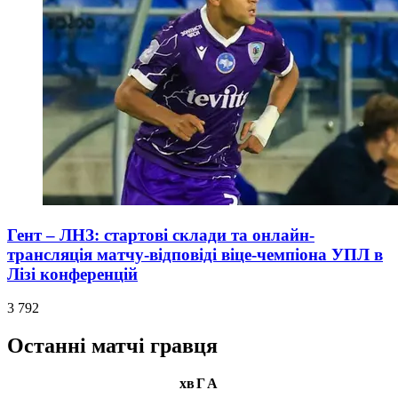
Гент – ЛНЗ: стартові склади та онлайн-
трансляція матчу-відповіді віце-чемпіона УПЛ в
Лізі конференцій
3 792
Останні матчі гравця
хв
Г
А