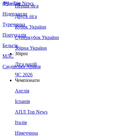
Франція
ЛЧ - Top News
Перша ліга
Нідерланди
Друга ліга
Туреччина
Кубок України
Португалія
Суперкубок України
Бельгія
Збірна України
Збірні
МЛС
Ліга націй
Саудівська Аравія
ЧС 2026
Чемпіонати
Англія
Іспанія
АПЛ Top News
Італія
Німеччина