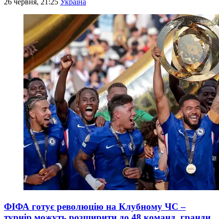
26 червня, 21:25
Україна
ФІФА готує революцію на Клубному ЧС –
турнір можуть розширити до 48 команд, гранди