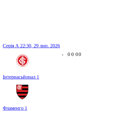
Серія А
22:30,
29 лип. 2026
-
0
0
0
0
Інтернасьйонал
1
Фламенго
1