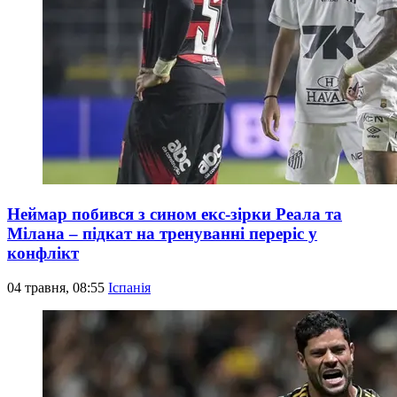
Неймар побився з сином екс-зірки Реала та
Мілана – підкат на тренуванні переріс у
конфлікт
04 травня, 08:55
Іспанія