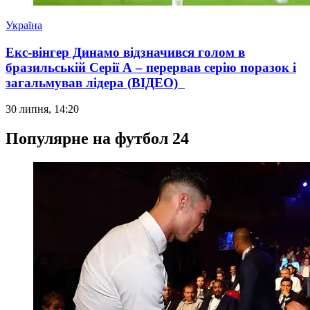
Україна
Екс-вінгер Динамо відзначився голом в
бразильській Серії А – перервав серію поразок і
загальмував лідера (ВІДЕО)
30 липня, 14:20
Популярне на футбол 24