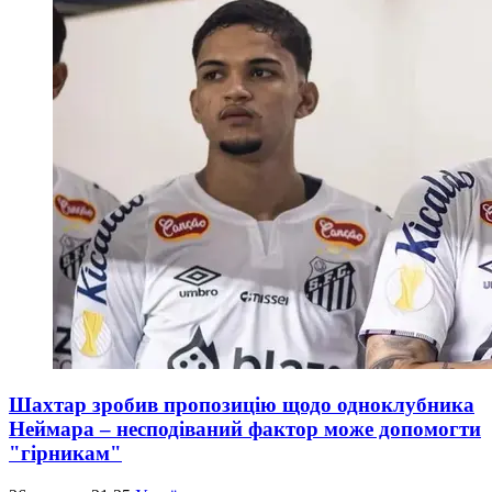
Шахтар зробив пропозицію щодо одноклубника
Неймара – несподіваний фактор може допомогти
"гірникам"