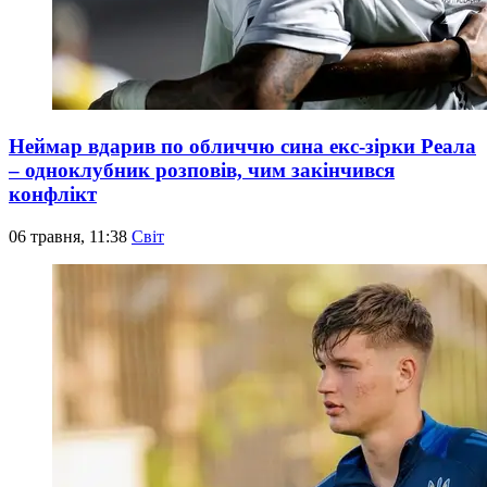
Неймар вдарив по обличчю сина екс-зірки Реала
– одноклубник розповів, чим закінчився
конфлікт
06 травня, 11:38
Світ