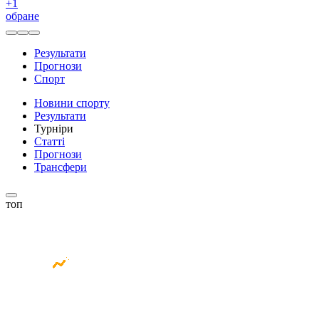
+
1
обране
Результати
Прогнози
Спорт
Новини спорту
Результати
Турніри
Статті
Прогнози
Трансфери
топ