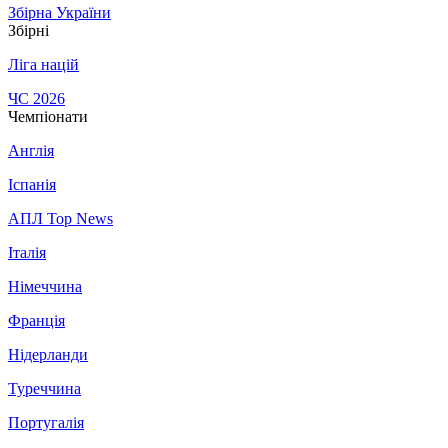
Збірна України
Збірні
Ліга націй
ЧС 2026
Чемпіонати
Англія
Іспанія
АПЛ Top News
Італія
Німеччина
Франція
Нідерланди
Туреччина
Португалія