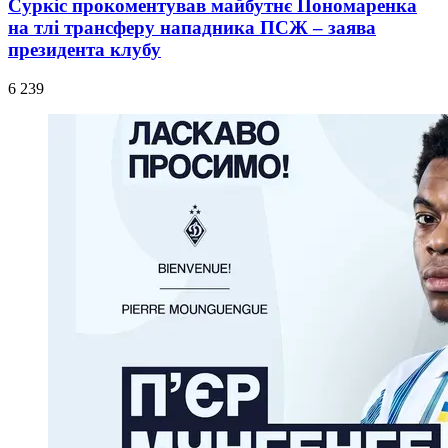
Суркіс прокоментував майбутнє Пономаренка
на тлі трансферу нападника ПСЖ – заява
президента клубу
6 239