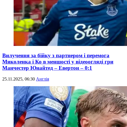
Вилучення за бійку з партнером і перемога
Миколенка і Ко в меншості у відеоогляді гри
Манчестер Юнайтед – Евертон – 0:1
25.11.2025, 06:30
Англія