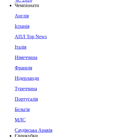
Чемпіонати
Англія
Іспанія
АПЛ Top News
Італія
Німеччина
Франція
Нідерланди
Туреччина
Португалія
Бельгія
МЛС
Саудівська Аравія
Єврокубки