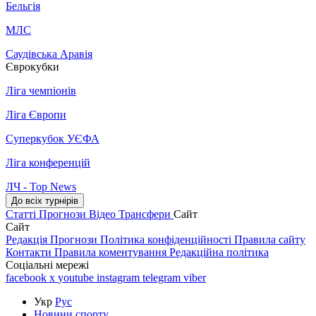
Бельгія
МЛС
Саудівська Аравія
Єврокубки
Ліга чемпіонів
Ліга Європи
Суперкубок УЄФА
Ліга конференцій
ЛЧ - Top News
До всіх турнірів
Статті
Прогнози
Відео
Трансфери
Сайт
Сайт
Редакція
Прогнози
Політика конфіденційності
Правила сайту
Контакти
Правила коментування
Редакційна політика
Соціальні мережі
facebook
x
youtube
instagram
telegram
viber
Укр
Рус
Новини спорту