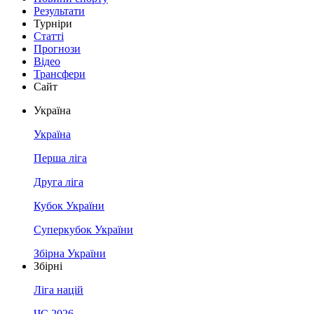
Результати
Турніри
Статті
Прогнози
Відео
Трансфери
Сайт
Україна
Україна
Перша ліга
Друга ліга
Кубок України
Суперкубок України
Збірна України
Збірні
Ліга націй
ЧС 2026