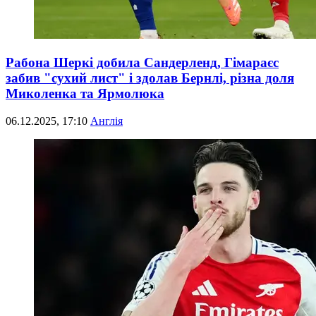
Рабона Шеркі добила Сандерленд, Гімараєс
забив "сухий лист" і здолав Бернлі, різна доля
Миколенка та Ярмолюка
06.12.2025, 17:10
Англія