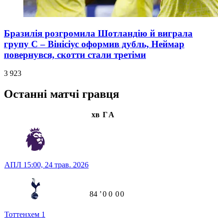
Бразилія розгромила Шотландію й виграла
групу С – Вінісіус оформив дубль, Неймар
повернувся, скотти стали третіми
3 923
Останні матчі гравця
хв
Г
А
АПЛ
15:00,
24 трав. 2026
84
ʼ
0
0
0
0
Тоттенхем
1