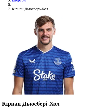
Евертон
Кірнан Дьюсбері-Хол
Кірнан Дьюсбері-Хол