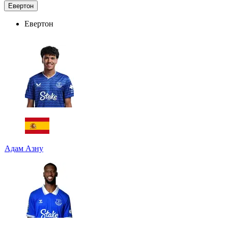
Евертон
Евертон
Адам Азну