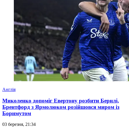
Англія
Миколенко допоміг Евертону розбити Бернлі,
Брентфорд з Ярмолюком розійшовся миром із
Борнмутом
03 березня, 21:34