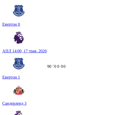
Евертон
0
АПЛ
14:00,
17 трав. 2026
90
ʼ
0
0
0
0
Евертон
1
Сандерленд
3