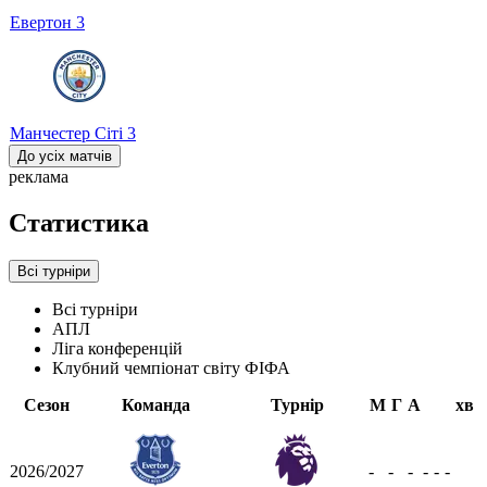
Евертон
3
Манчестер Сіті
3
До усіх матчів
реклама
Статистика
Всі турніри
Всі турніри
АПЛ
Ліга конференцій
Клубний чемпіонат світу ФІФА
Сезон
Команда
Турнір
М
Г
А
хв
2026/2027
-
-
-
-
-
-