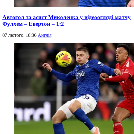
Автогол та асист Миколенка у відеоогляді матчу
Фулхем – Евертон – 1:2
07 лютого, 18:36
Англія