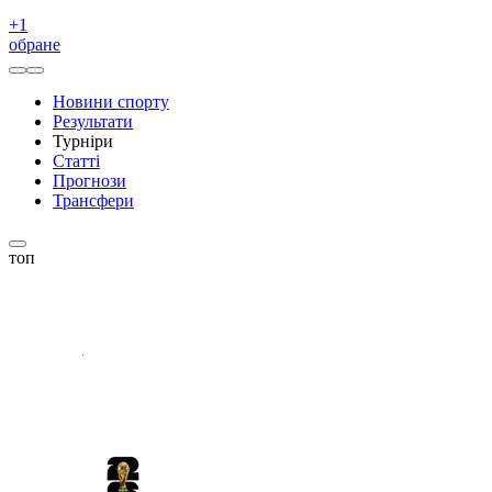
+
1
обране
Новини спорту
Результати
Турніри
Статті
Прогнози
Трансфери
топ