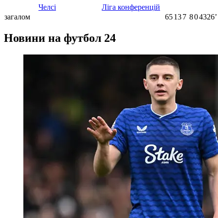
Челсі
Ліга конференцій
загалом
65
13
7
8
0
4326ʼ
Новини на футбол 24