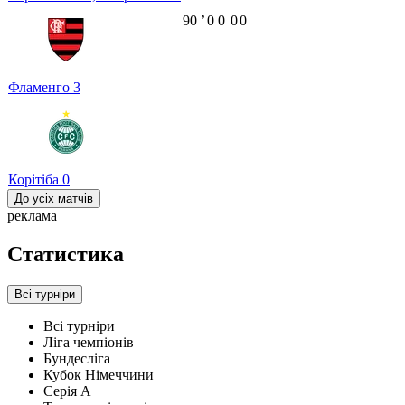
90
ʼ
0
0
0
0
Фламенго
3
Корітіба
0
До усіх матчів
реклама
Статистика
Всі турніри
Всі турніри
Ліга чемпіонів
Бундесліга
Кубок Німеччини
Серія А