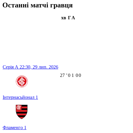
Останні матчі гравця
хв
Г
А
Серія А
22:30,
29 лип. 2026
27
ʼ
0
1
0
0
Інтернасьйонал
1
Фламенго
1