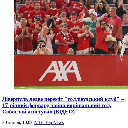
Ліверпуль ледве переміг "голлівудський клуб" –
17-річний форвард забив вирішальний гол,
Собослай асистував (ВІДЕО)
30 липня, 10:08
АПЛ Top News