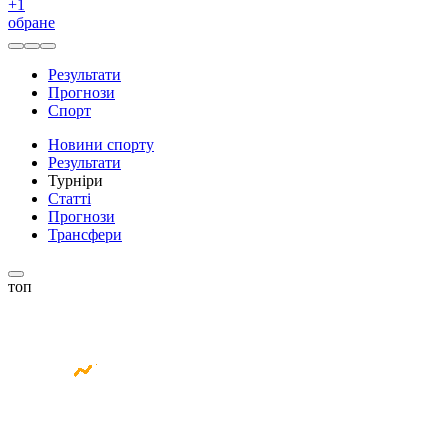
+
1
обране
Результати
Прогнози
Спорт
Новини спорту
Результати
Турніри
Статті
Прогнози
Трансфери
топ