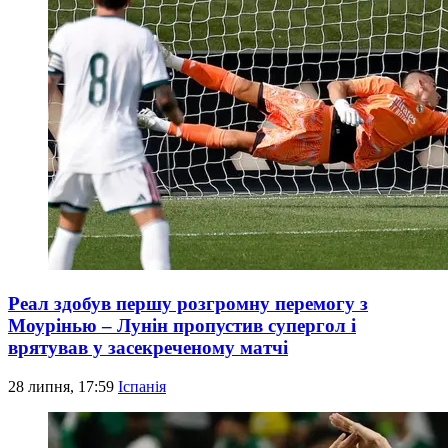
Реал здобув першу розгромну перемогу з
Моурінью – Лунін пропустив супергол і
врятував у засекреченому матчі
28 липня, 17:59
Іспанія