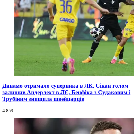
Динамо отримало суперника в ЛК, Сікан голом
залишив Андерлехт в ЛЄ, Бенфіка з Судаковим і
Трубіним знищила швейцарців
4 859