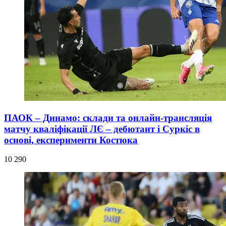
ПАОК – Динамо: склади та онлайн-трансляція
матчу кваліфікації ЛЄ – дебютант і Суркіс в
основі, експерименти Костюка
10 290