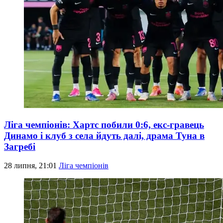
Ліга чемпіонів: Хартс побили 0:6, екс-гравець
Динамо і клуб з села йдуть далі, драма Туна в
Загребі
28 липня, 21:01
Ліга чемпіонів