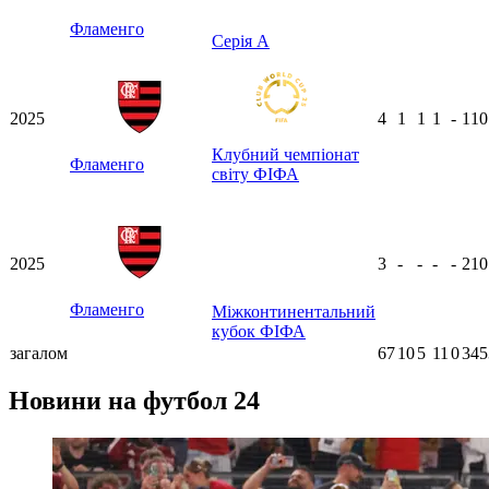
Фламенго
Серія А
2025
4
1
1
1
-
11
Клубний чемпіонат
Фламенго
світу ФІФА
2025
3
-
-
-
-
21
Фламенго
Міжконтинентальний
кубок ФІФА
загалом
67
10
5
11
0
345
Новини на футбол 24