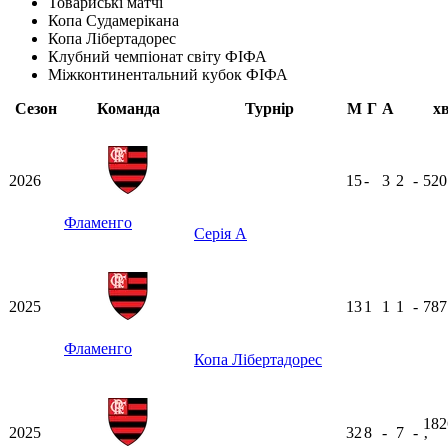
Товариські матчі
Копа Судамерікана
Копа Лібертадорес
Клубний чемпіонат світу ФІФА
Міжконтинентальний кубок ФІФА
Сезон
Команда
Турнір
М
Г
А
х
2026
15
-
3
2
-
52
Фламенго
Серія А
2025
13
1
1
1
-
78
Фламенго
Копа Лібертадорес
182
2025
32
8
-
7
-
ʼ