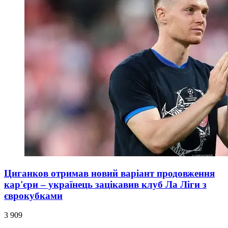
Циганков отримав новий варіант продовження
кар'єри – українець зацікавив клуб Ла Ліги з
єврокубками
3 909