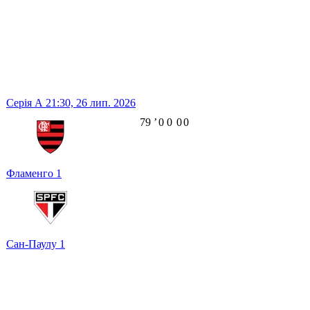
Серія А
21:30,
26 лип. 2026
79
ʼ
0
0
0
0
Фламенго
1
Сан-Паулу
1