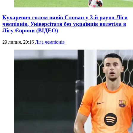
Кухаревич голом вивів Слован у 3-й раунд Ліги
чемпіонів, Універсітатя без українців вилетіла в
Лігу Європи (ВІДЕО)
29 липня, 20:16
Ліга чемпіонів