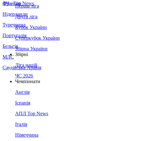
Франція
ЛЧ - Top News
Перша ліга
Нідерланди
Друга ліга
Туреччина
Кубок України
Португалія
Суперкубок України
Бельгія
Збірна України
Збірні
МЛС
Ліга націй
Саудівська Аравія
ЧС 2026
Чемпіонати
Англія
Іспанія
АПЛ Top News
Італія
Німеччина