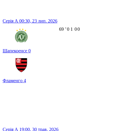
Серія А
00:30,
23 лип. 2026
69
ʼ
0
1
0
0
Шапекоенсе
0
Фламенго
4
Серія А
19:00,
30 трав. 2026