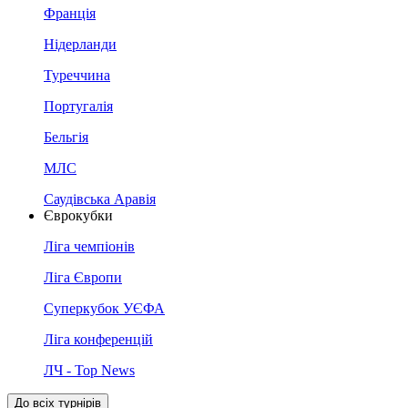
Франція
Нідерланди
Туреччина
Португалія
Бельгія
МЛС
Саудівська Аравія
Єврокубки
Ліга чемпіонів
Ліга Європи
Суперкубок УЄФА
Ліга конференцій
ЛЧ - Top News
До всіх турнірів