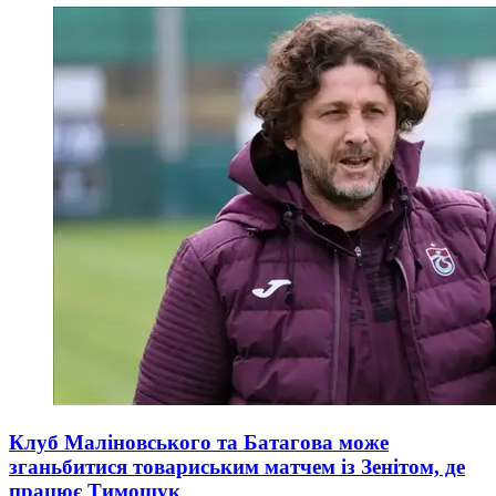
Клуб Маліновського та Батагова може
зганьбитися товариським матчем із Зенітом, де
працює Тимощук