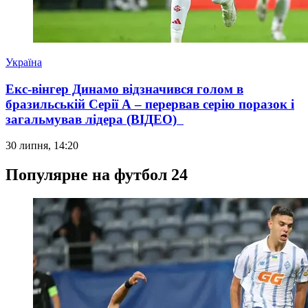
Україна
Екс-вінгер Динамо відзначився голом в
бразильській Серії А – перервав серію поразок і
загальмував лідера (ВІДЕО)
30 липня, 14:20
Популярне на футбол 24