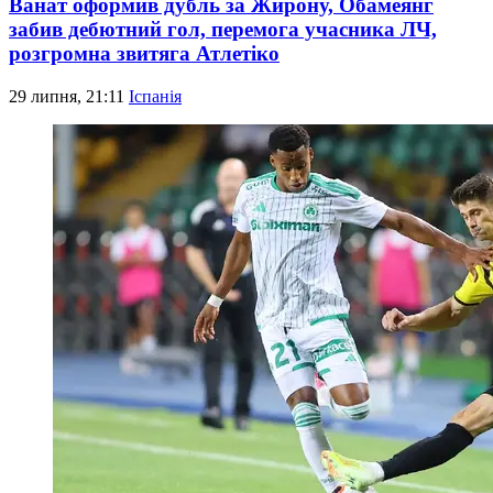
Ванат оформив дубль за Жирону, Обамеянг
забив дебютний гол, перемога учасника ЛЧ,
розгромна звитяга Атлетіко
29 липня, 21:11
Іспанія