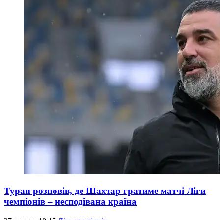
Туран розповів, де Шахтар гратиме матчі Ліги
чемпіонів – несподівана країна