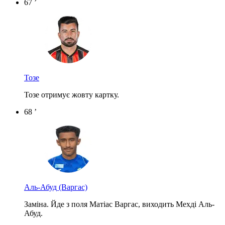
67 ’
Тозе
Тозе отримує жовту картку.
68 ’
Аль-Абуд
(Варгас)
Заміна. Йде з поля Матіас Варгас, виходить Мехді Аль-
Абуд.