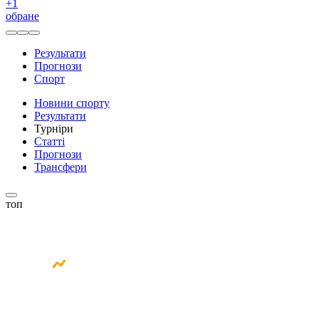
+
1
обране
Результати
Прогнози
Спорт
Новини спорту
Результати
Турніри
Статті
Прогнози
Трансфери
топ