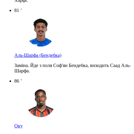
Харфі.
81 ’
Аль-Шарфа
(Бендебка)
Заміна. Йде з поля Соф'ян Бендебка, виходить Саад Аль-
Шарфа.
86 ’
Оку