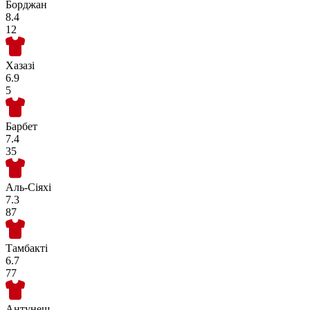
Борджан
8.4
12
Хазазі
6.9
5
Барбет
7.4
35
Аль-Сіяхі
7.3
87
Тамбакті
6.7
77
Антунеш