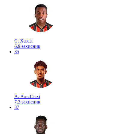
С. Хазазі
6.9
захисник
35
А. Аль-Сіяхі
7.3
захисник
87