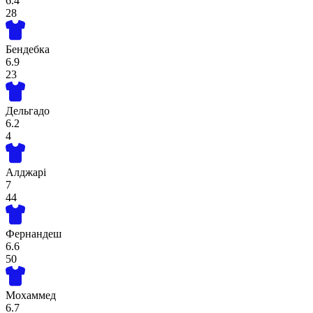
6.4
28
Бендебка
6.9
23
Дельгадо
6.2
4
Алджарі
7
44
Фернандеш
6.6
50
Мохаммед
6.7