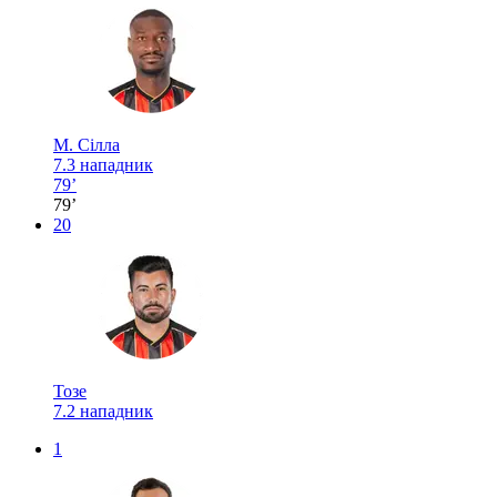
М. Сілла
7.3
нападник
79’
79’
20
Тозе
7.2
нападник
1