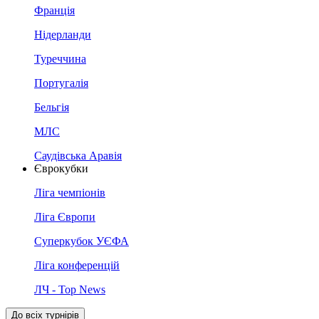
Франція
Нідерланди
Туреччина
Португалія
Бельгія
МЛС
Саудівська Аравія
Єврокубки
Ліга чемпіонів
Ліга Європи
Суперкубок УЄФА
Ліга конференцій
ЛЧ - Top News
До всіх турнірів