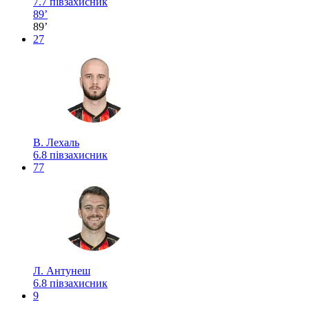
7.7
півзахисник
89’
89’
27
В. Лехаль
6.8
півзахисник
77
Л. Антунеш
6.8
півзахисник
9