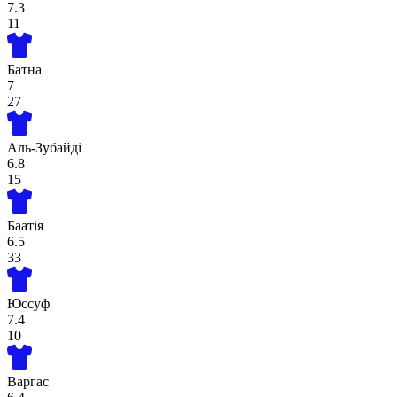
7.3
11
Батна
7
27
Аль-Зубайді
6.8
15
Баатія
6.5
33
Юссуф
7.4
10
Варгас