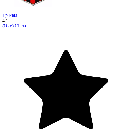
Ер-Ріяд
47’
(Оку)
Сілла