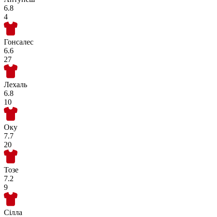
6.8
4
Гонсалес
6.6
27
Лехаль
6.8
10
Оку
7.7
20
Тозе
7.2
9
Сілла