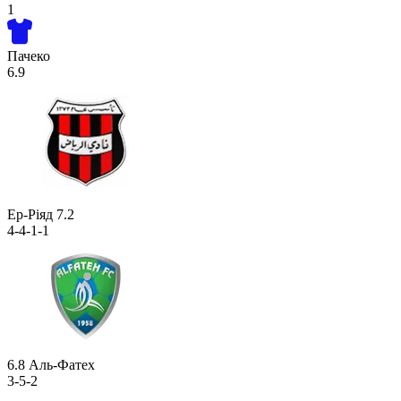
1
Пачеко
6.9
Ер-Ріяд
7.2
4-4-1-1
6.8
Аль-Фатех
3-5-2