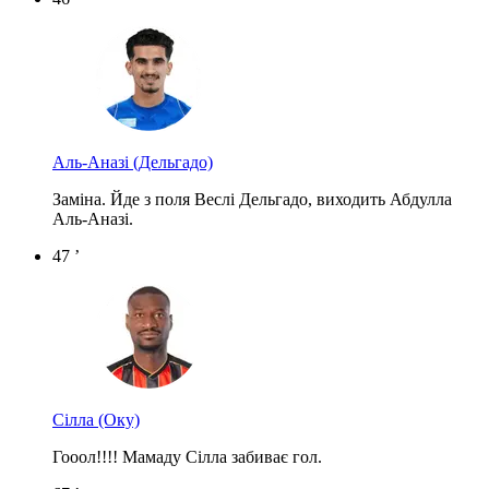
Аль-Аназі
(Дельгадо)
Заміна. Йде з поля Веслі Дельгадо, виходить Абдулла
Аль-Аназі.
47 ’
Сілла
(Оку)
Гооол!!!! Мамаду Сілла забиває гол.