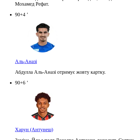
Мохамед Рефат.
90+4 ’
Аль-Аназі
Абдулла Аль-Аназі отримує жовту картку.
90+6 ’
Харун
(Антунеш)