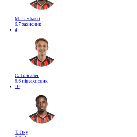
М. Тамбакті
6.7
захисник
4
С. Гонсалес
6.6
півзахисник
10
Т. Оку