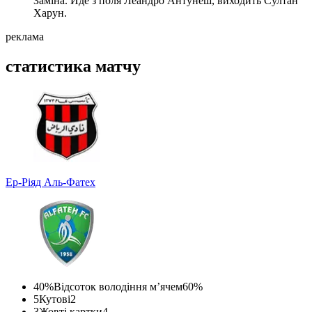
Заміна. Йде з поля Леандро Антунеш, виходить Султан
Харун.
реклама
статистика матчу
Ер-Ріяд
Аль-Фатех
40%
Відсоток володіння м’ячем
60%
5
Кутові
2
3
Жовті картки
4