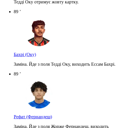
Тедді Оку отримує жовту картку.
89 ’
Бахрі
(Оку)
Заміна. Йде з поля Тедді Оку, виходить Ессам Бахрі.
89 ’
Рефат
(Фернандеш)
Заміна. Йде з поля Жорже Фернандеш, виходить