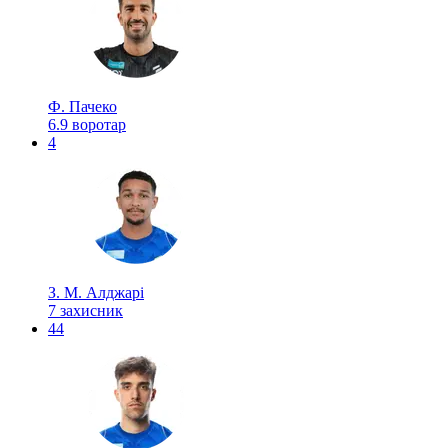
Ф. Пачеко
6.9
воротар
4
З. М. Алджарі
7
захисник
44