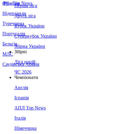
Франція
ЛЧ - Top News
Перша ліга
Нідерланди
Друга ліга
Туреччина
Кубок України
Португалія
Суперкубок України
Бельгія
Збірна України
Збірні
МЛС
Ліга націй
Саудівська Аравія
ЧС 2026
Чемпіонати
Англія
Іспанія
АПЛ Top News
Італія
Німеччина