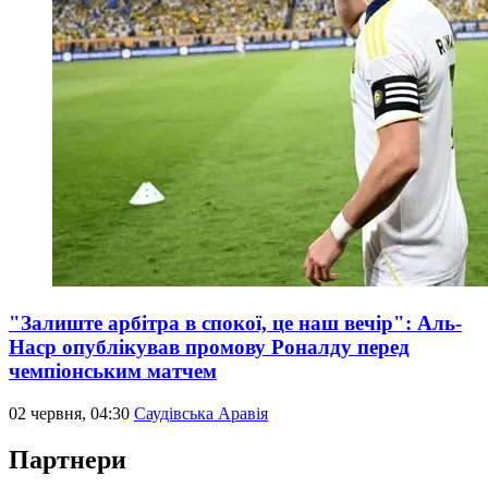
"Залиште арбітра в спокої, це наш вечір": Аль-
Наср опублікував промову Роналду перед
чемпіонським матчем
02 червня, 04:30
Саудівська Аравія
Партнери