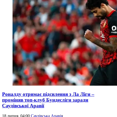
Роналду отримає підсилення з Ла Ліги –
проміняв топ-клуб Бундесліги заради
Саудівської Аравії
18 липня, 04:00
Саудівська Аравія