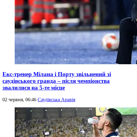
Екс-тренер Мілана і Порту звільнений зі
саудівського гранда – після чемпіонства
звалилися на 5-те місце
02 червня, 06:46
Саудівська Аравія