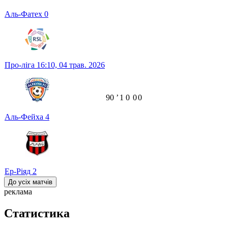
Аль-Фатех
0
Про-ліга
16:10,
04 трав. 2026
90
ʼ
1
0
0
0
Аль-Фейха
4
Ер-Ріяд
2
До усіх матчів
реклама
Статистика