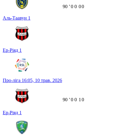
90
ʼ
0
0
0
0
Аль-Таавун
1
Ер-Ріяд
1
Про-ліга
16:05,
10 трав. 2026
90
ʼ
0
0
1
0
Ер-Ріяд
1