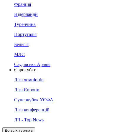
Франція
Нідерланди
Туреччина
Португалія
Бельгія
МЛС
Саудівська Аравія
Єврокубки
Ліга чемпіонів
Ліга Європи
Суперкубок УЄФА
Ліга конференцій
ЛЧ - Top News
До всіх турнірів