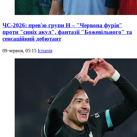
ЧС-2026: прев'ю групи Н – "Червона фурія"
проти "синіх акул", фантазії "Божевільного" та
сенсаційний дебютант
09 червня, 05:15
Іспанія