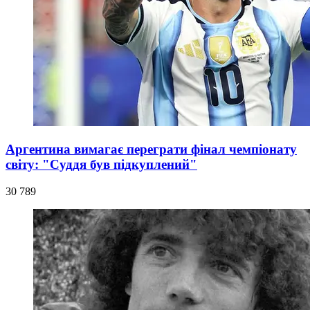
Аргентина вимагає переграти фінал чемпіонату
світу: "Суддя був підкуплений"
30 789