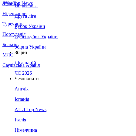
Франція
ЛЧ - Top News
Перша ліга
Нідерланди
Друга ліга
Туреччина
Кубок України
Португалія
Суперкубок України
Бельгія
Збірна України
Збірні
МЛС
Ліга націй
Саудівська Аравія
ЧС 2026
Чемпіонати
Англія
Іспанія
АПЛ Top News
Італія
Німеччина