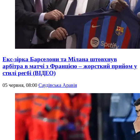
Екс-зірка Барселони та Мілана штовхнув
арбітра в матчі з Францією – жорсткий прийом у
стилі регбі (ВІДЕО)
05 червня, 08:00
Саудівська Аравія