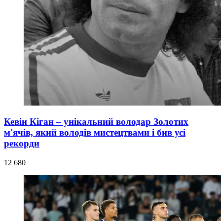
Кевін Кіган – унікальний володар Золотих
м'ячів, який володів мистецтвами і бив усі
рекорди
12 680