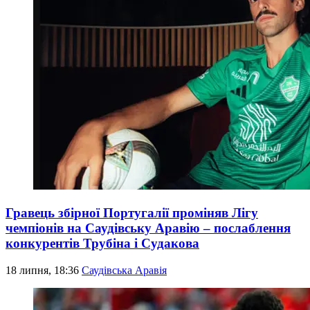
Гравець збірної Португалії проміняв Лігу
чемпіонів на Саудівську Аравію – послаблення
конкурентів Трубіна і Судакова
18 липня, 18:36
Саудівська Аравія