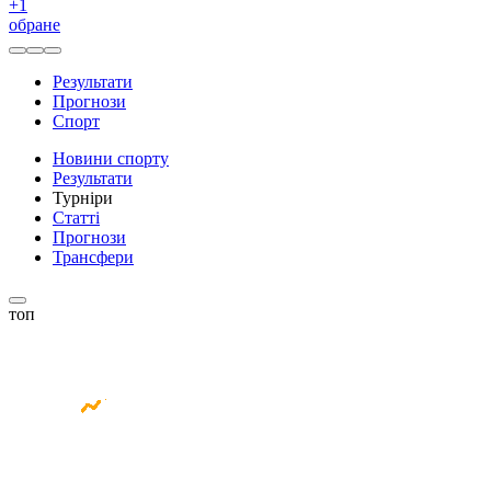
+
1
обране
Результати
Прогнози
Спорт
Новини спорту
Результати
Турніри
Статті
Прогнози
Трансфери
топ