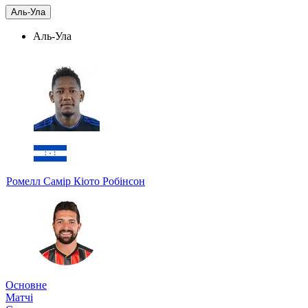
Аль-Ула
Аль-Ула
Ромелл Самір Кіото Робінсон
Основне
Матчі