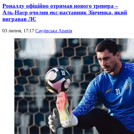
Роналду офіційно отримав нового тренера –
Аль-Наср очолив екс-наставник Зінченка, який
вигравав ЛЄ
03 липня, 17:17
Саудівська Аравія