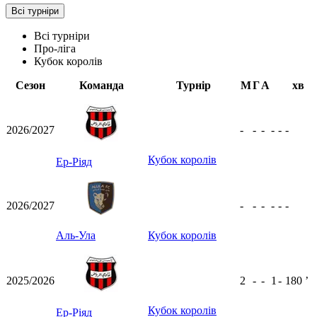
Всі турніри
Всі турніри
Про-ліга
Кубок королів
Сезон
Команда
Турнір
М
Г
А
хв
2026/2027
-
-
-
-
-
-
Кубок королів
Ер-Ріяд
2026/2027
-
-
-
-
-
-
Аль-Ула
Кубок королів
2025/2026
2
-
-
1
-
180
ʼ
Кубок королів
Ер-Ріяд