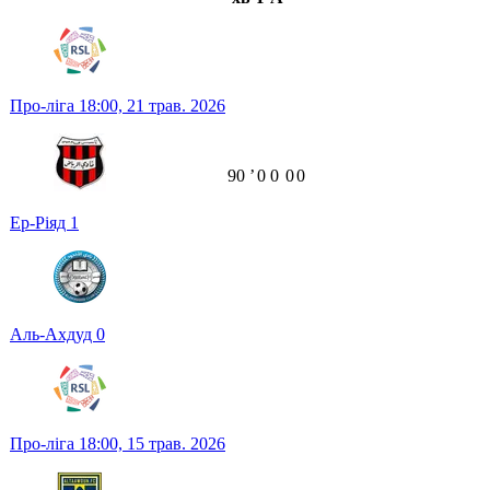
Про-ліга
18:00,
21 трав. 2026
90
ʼ
0
0
0
0
Ер-Ріяд
1
Аль-Ахдуд
0
Про-ліга
18:00,
15 трав. 2026