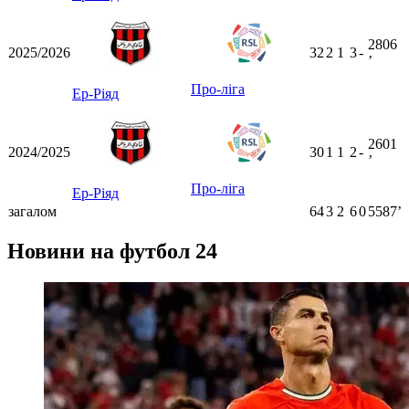
2806
2025/2026
32
2
1
3
-
ʼ
Про-ліга
Ер-Ріяд
2601
2024/2025
30
1
1
2
-
ʼ
Про-ліга
Ер-Ріяд
загалом
64
3
2
6
0
5587ʼ
Новини на футбол 24