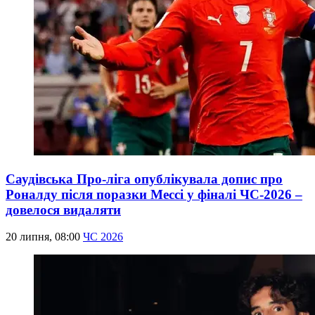
Саудівська Про-ліга опублікувала допис про
Роналду після поразки Мессі у фіналі ЧС-2026 –
довелося видаляти
20 липня, 08:00
ЧС 2026