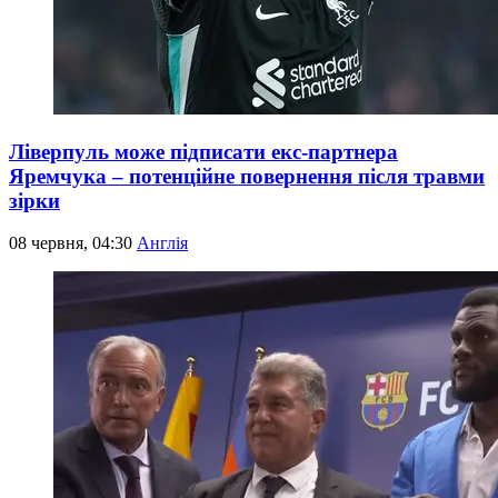
Ліверпуль може підписати екс-партнера
Яремчука – потенційне повернення після травми
зірки
08 червня, 04:30
Англія