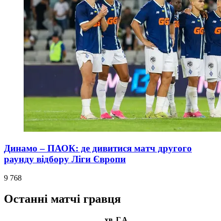
Динамо – ПАОК: де дивитися матч другого
раунду відбору Ліги Європи
9 768
Останні матчі гравця
хв
Г
А