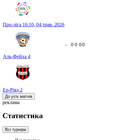
Про-ліга
16:10,
04 трав. 2026
-
0
0
0
0
Аль-Фейха
4
Ер-Ріяд
2
До усіх матчів
реклама
Статистика
Всі турніри