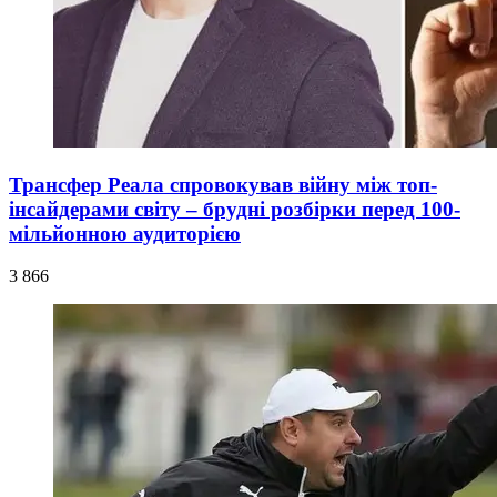
Трансфер Реала спровокував війну між топ-
інсайдерами світу – брудні розбірки перед 100-
мільйонною аудиторією
3 866