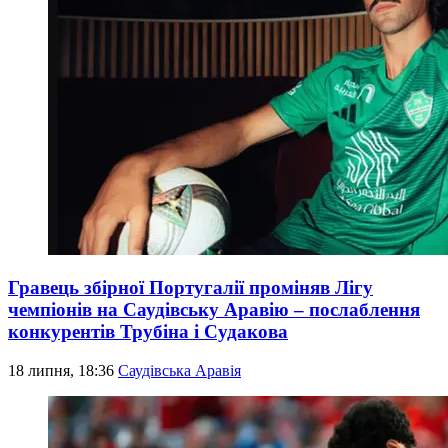
Гравець збірної Португалії проміняв Лігу
чемпіонів на Саудівську Аравію – послаблення
конкурентів Трубіна і Судакова
18 липня, 18:36
Саудівська Аравія