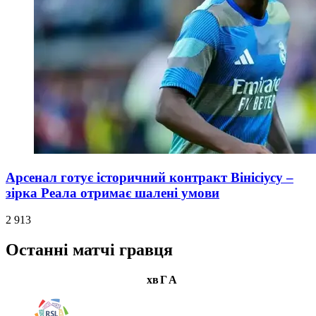
Арсенал готує історичний контракт Вінісіусу –
зірка Реала отримає шалені умови
2 913
Останні матчі гравця
хв
Г
А