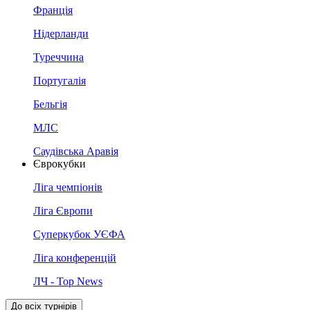
Франція
Нідерланди
Туреччина
Португалія
Бельгія
МЛС
Саудівська Аравія
Єврокубки
Ліга чемпіонів
Ліга Європи
Суперкубок УЄФА
Ліга конференцій
ЛЧ - Top News
До всіх турнірів