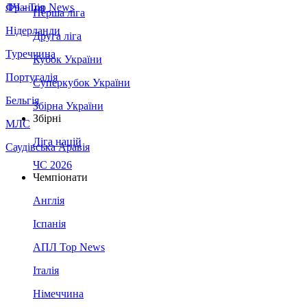
Франція
ЛЧ - Top News
Перша ліга
Нідерланди
Друга ліга
Туреччина
Кубок України
Португалія
Суперкубок України
Бельгія
Збірна України
Збірні
МЛС
Ліга націй
Саудівська Аравія
ЧС 2026
Чемпіонати
Англія
Іспанія
АПЛ Top News
Італія
Німеччина