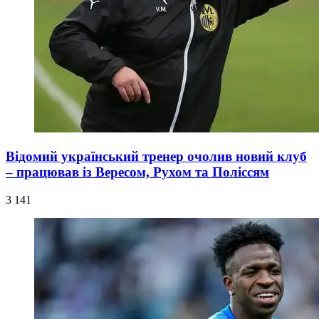
Відомий український тренер очолив новий клуб
– працював із Вересом, Рухом та Поліссям
3 141