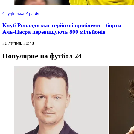
Саудівська Аравія
Клуб Роналду має серйозні проблеми – борги
Аль-Насра перевищують 800 мільйонів
26 липня, 20:40
Популярне на футбол 24