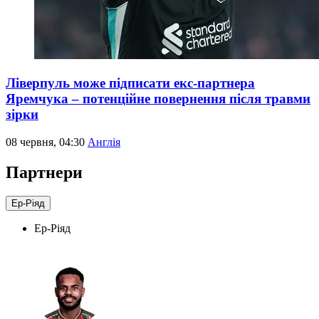
Ліверпуль може підписати екс-партнера
Яремчука – потенційне повернення після травми
зірки
08 червня, 04:30
Англія
Партнери
Ер-Ріяд
Ер-Ріяд