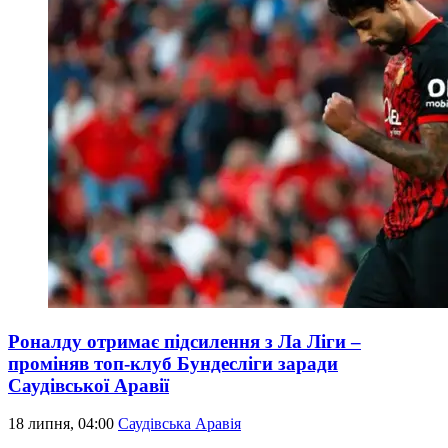
Роналду отримає підсилення з Ла Ліги –
проміняв топ-клуб Бундесліги заради
Саудівської Аравії
18 липня, 04:00
Саудівська Аравія