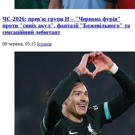
ЧС-2026: прев'ю групи Н – "Червона фурія"
проти "синіх акул", фантазії "Божевільного" та
сенсаційний дебютант
09 червня, 05:15
Іспанія