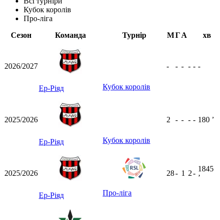
Всі турніри
Кубок королів
Про-ліга
Сезон
Команда
Турнір
М
Г
А
хв
2026/2027
-
-
-
-
-
-
Кубок королів
Ер-Ріяд
2025/2026
2
-
-
-
-
180
ʼ
Кубок королів
Ер-Ріяд
1845
2025/2026
28
-
1
2
-
ʼ
Про-ліга
Ер-Ріяд