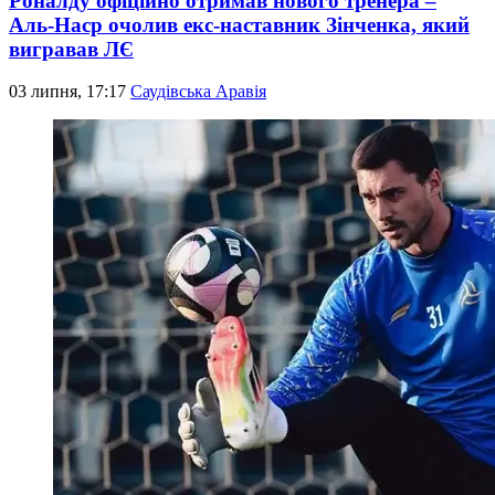
Роналду офіційно отримав нового тренера –
Аль-Наср очолив екс-наставник Зінченка, який
вигравав ЛЄ
03 липня, 17:17
Саудівська Аравія