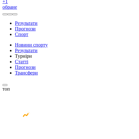
+
1
обране
Результати
Прогнози
Спорт
Новини спорту
Результати
Турніри
Статті
Прогнози
Трансфери
топ