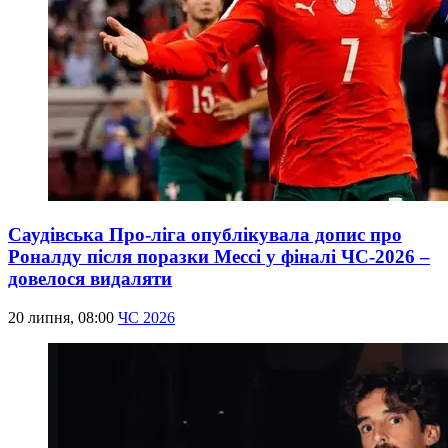
Саудівська Про-ліга опублікувала допис про
Роналду після поразки Мессі у фіналі ЧС-2026 –
довелося видаляти
20 липня, 08:00
ЧС 2026