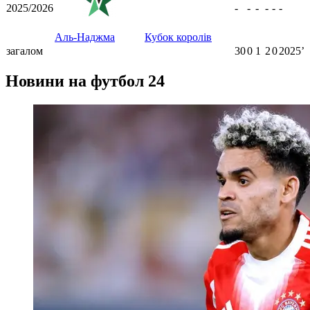
2025/2026
-
-
-
-
-
-
Аль-Наджма
Кубок королів
загалом
30
0
1
2
0
2025ʼ
Новини на футбол 24