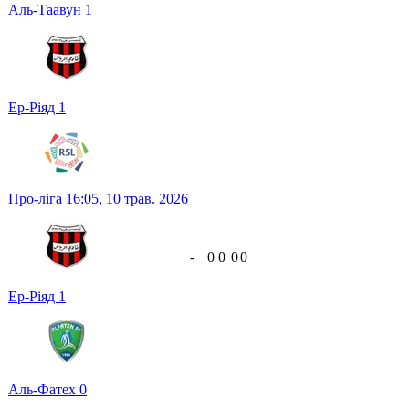
Аль-Таавун
1
Ер-Ріяд
1
Про-ліга
16:05,
10 трав. 2026
-
0
0
0
0
Ер-Ріяд
1
Аль-Фатех
0