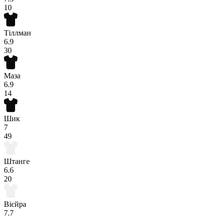
10
Тіллман
6.9
30
Маза
6.9
14
Шик
7
49
Штанге
6.6
20
Вієйра
7.7