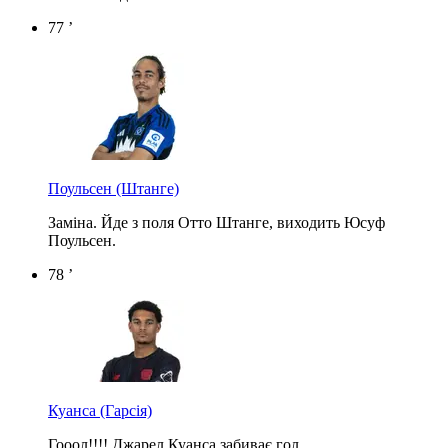
77 ’
Поульсен
(Штанге)
Заміна. Йде з поля Отто Штанге, виходить Юсуф
Поульсен.
78 ’
Куанса
(Гарсія)
Гооол!!!! Джарел Куанса забиває гол.