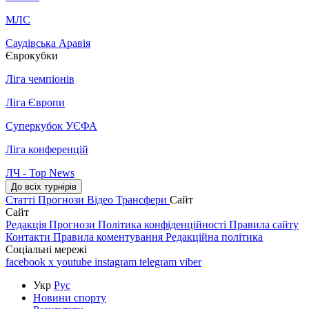
МЛС
Саудівська Аравія
Єврокубки
Ліга чемпіонів
Ліга Європи
Суперкубок УЄФА
Ліга конференцій
ЛЧ - Top News
До всіх турнірів
Статті
Прогнози
Відео
Трансфери
Сайт
Сайт
Редакція
Прогнози
Політика конфіденційності
Правила сайту
Контакти
Правила коментування
Редакційна політика
Соціальні мережі
facebook
x
youtube
instagram
telegram
viber
Укр
Рус
Новини спорту