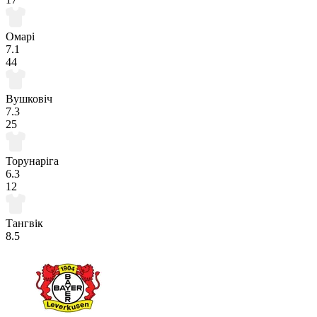
Омарі
7.1
44
Вушковіч
7.3
25
Торунаріга
6.3
12
Тангвік
8.5