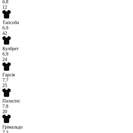
6.8
12
Тапсоба
6.9
42
Кулбрет
6.9
24
Гарсія
7.7
25
Паласіос
7.8
20
Грімальдо
7.3