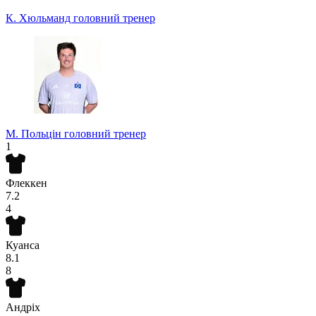
К. Хюльманд
головний тренер
М. Польцін
головний тренер
1
Флеккен
7.2
4
Куанса
8.1
8
Андріх