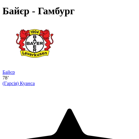
Байєр - Гамбург
Байєр
78’
(Гарсія)
Куанса