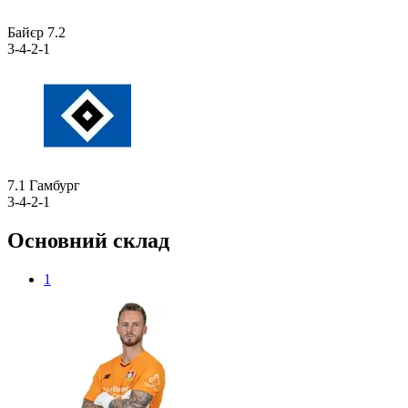
Байєр
7.2
3-4-2-1
7.1
Гамбург
3-4-2-1
Основний склад
1