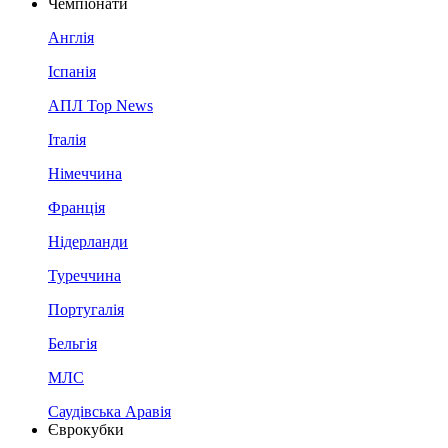
Чемпіонати
Англія
Іспанія
АПЛ Top News
Італія
Німеччина
Франція
Нідерланди
Туреччина
Португалія
Бельгія
МЛС
Саудівська Аравія
Єврокубки