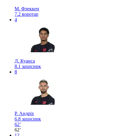
М. Флеккен
7.2
воротар
4
Д. Куанса
8.1
захисник
8
Р. Андріх
6.8
захисник
62’
62’
12