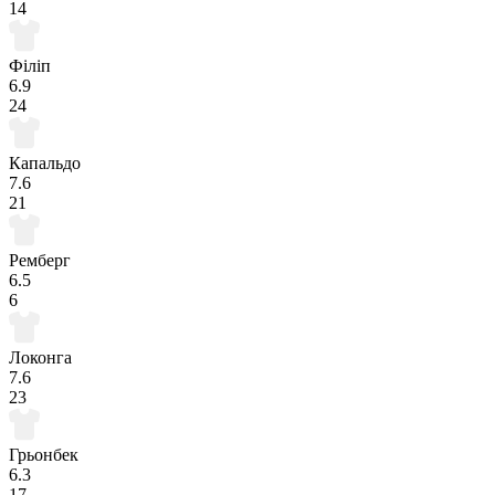
14
Філіп
6.9
24
Капальдо
7.6
21
Ремберг
6.5
6
Локонга
7.6
23
Грьонбек
6.3
17