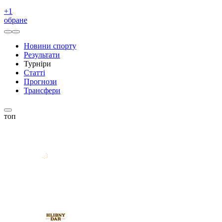
+
1
обране
Новини спорту
Результати
Турніри
Статті
Прогнози
Трансфери
топ