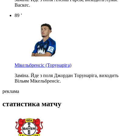
Васкес.
89 ’
Мікельбренсіс
(Торунаріга)
Заміна. Йде з поля Джордан Торунаріга, виходить
Вільям Мікельбренсіс.
реклама
статистика матчу