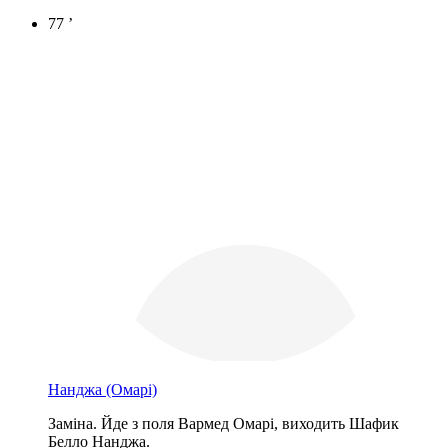
77 ’
Нанджа
(Омарі)
Заміна. Йде з поля Вармед Омарі, виходить Шафик
Белло Нанджа.