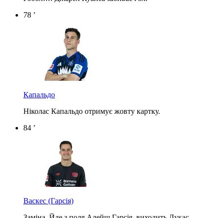
78 ’
Капальдо
Ніколас Капальдо отримує жовту картку.
84 ’
Васкес
(Гарсія)
Заміна. Йде з поля Алейш Гарсія, виходить Лукас