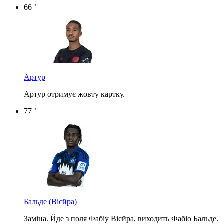
66 ’
Артур
Артур отримує жовту картку.
77 ’
Бальде
(Вієйра)
Заміна. Йде з поля Фабіу Вієйра, виходить Фабіо Бальде.