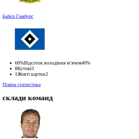
Байєр
Гамбург
60%
Відсоток володіння м’ячем
40%
8
Кутові
3
1
Жовті картки
2
Повна статистика
склади команд