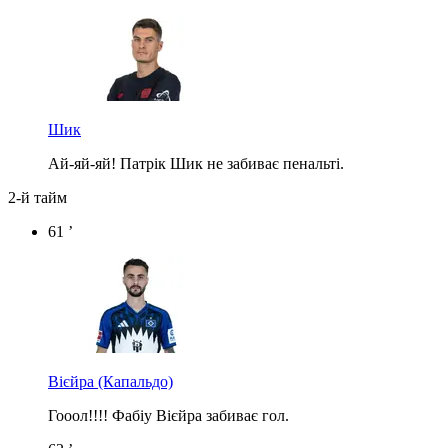
Шик
Ай-яй-яй! Патрік Шик не забиває пенальті.
2-й тайм
61 ’
Вієйра
(Капальдо)
Гооол!!!! Фабіу Вієйра забиває гол.