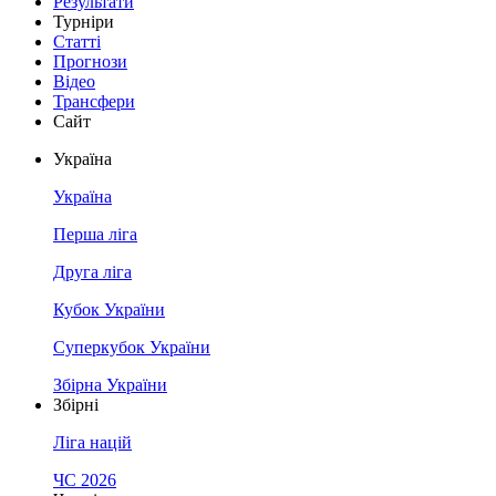
Результати
Турніри
Статті
Прогнози
Відео
Трансфери
Сайт
Україна
Україна
Перша ліга
Друга ліга
Кубок України
Суперкубок України
Збірна України
Збірні
Ліга націй
ЧС 2026