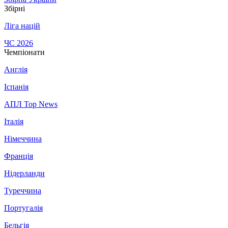
Збірні
Ліга націй
ЧС 2026
Чемпіонати
Англія
Іспанія
АПЛ Top News
Італія
Німеччина
Франція
Нідерланди
Туреччина
Португалія
Бельгія