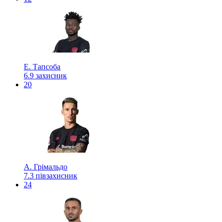
Е. Тапсоба
6.9
захисник
20
А. Грімальдо
7.3
півзахисник
24