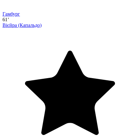
Гамбург
61’
Вієйра
(Капальдо)