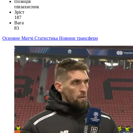
Позиція
півзахисник
Зріст
187
Вага
83
Основне
Матчі
Статистика
Новини
трансфери