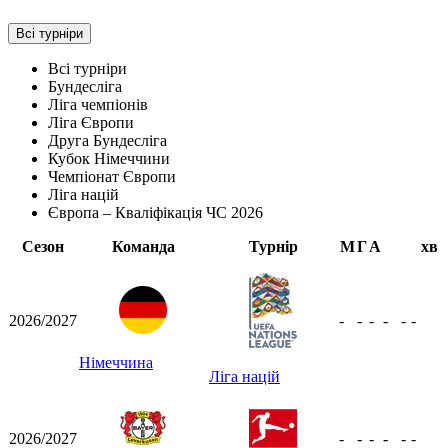
Всі турніри
Всі турніри
Бундесліга
Ліга чемпіонів
Ліга Європи
Друга Бундесліга
Кубок Німеччини
Чемпіонат Європи
Ліга націй
Європа – Кваліфікація ЧС 2026
Сезон
Команда
Турнір
М
Г
А
хв
2026/2027
-
-
-
-
-
-
Німеччина
Ліга націй
2026/2027
-
-
-
-
-
-