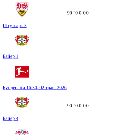
90
ʼ
0
0
0
0
Штутгарт
3
Байєр
1
Бундесліга
16:30,
02 трав. 2026
90
ʼ
0
0
0
0
Байєр
4