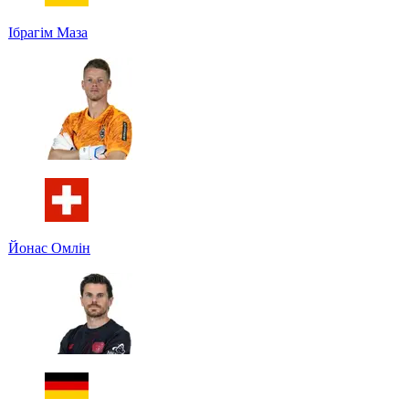
Ібрагім Маза
Йонас Омлін