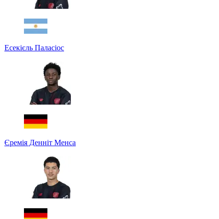
Есекієль Паласіос
Єремія Денніт Менса