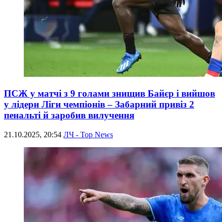
ПСЖ у матчі з 9 голами знищив Байєр і вийшов
у лідери Ліги чемпіонів – Забарний привіз 2
пенальті й заробив вилучення
21.10.2025, 20:54
ЛЧ - Top News