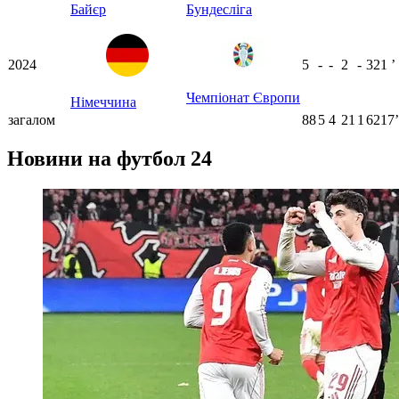
Байєр
Бундесліга
2024
5
-
-
2
-
321
ʼ
Чемпіонат Європи
Німеччина
загалом
88
5
4
21
1
6217ʼ
Новини на футбол 24