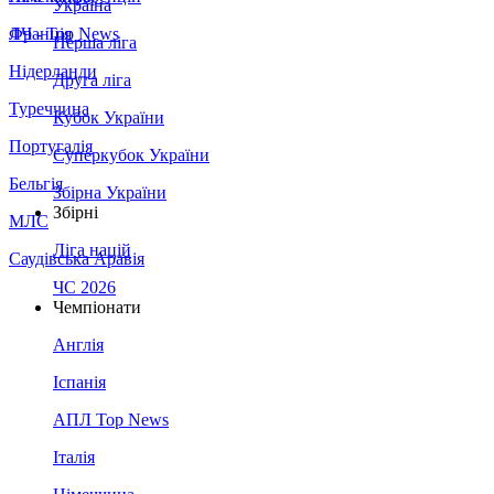
Україна
Франція
ЛЧ - Top News
Перша ліга
Нідерланди
Друга ліга
Туреччина
Кубок України
Португалія
Суперкубок України
Бельгія
Збірна України
Збірні
МЛС
Ліга націй
Саудівська Аравія
ЧС 2026
Чемпіонати
Англія
Іспанія
АПЛ Top News
Італія