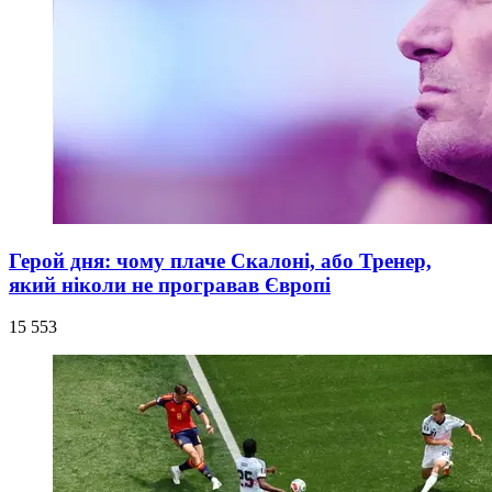
Герой дня: чому плаче Скалоні, або Тренер,
який ніколи не програвав Європі
15 553