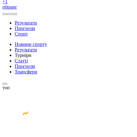
+
1
обране
Результати
Прогнози
Спорт
Новини спорту
Результати
Турніри
Статті
Прогнози
Трансфери
топ