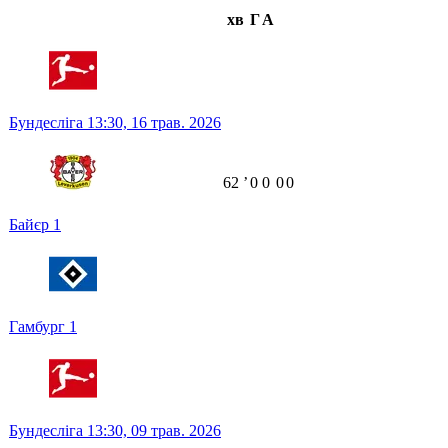
хв
Г
А
Бундесліга
13:30,
16 трав. 2026
62
ʼ
0
0
0
0
Байєр
1
Гамбург
1
Бундесліга
13:30,
09 трав. 2026