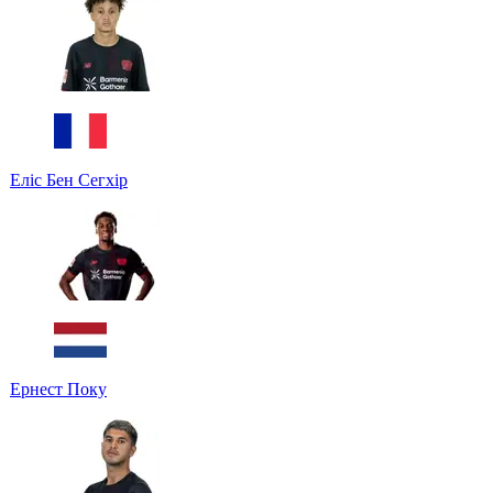
Еліс Бен Сегхір
Ернест Поку