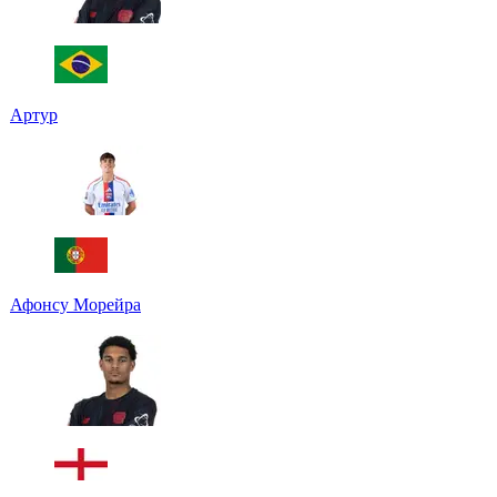
Артур
Афонсу Морейра