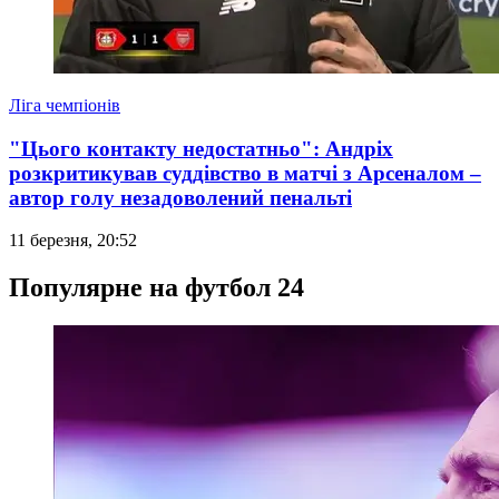
Ліга чемпіонів
"Цього контакту недостатньо": Андріх
розкритикував суддівство в матчі з Арсеналом –
автор голу незадоволений пенальті
11 березня, 20:52
Популярне на футбол 24