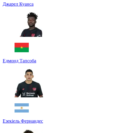
Джарел Куанса
Едмонд Тапсоба
Езекіель Фернандес