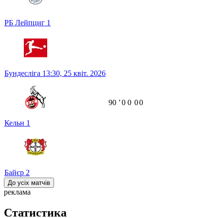
РБ Лейпциг
1
Бундесліга
13:30,
25 квіт. 2026
90
ʼ
0
0
0
0
Кельн
1
Байєр
2
До усіх матчів
реклама
Статистика