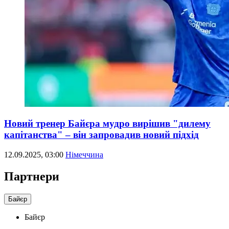
Новий тренер Байєра мудро вирішив "дилему
капітанства" – він запровадив новий підхід
12.09.2025, 03:00
Німеччина
Партнери
Байєр
Байєр