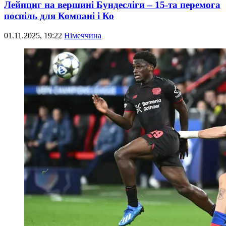
Лейпциг на вершині Бундесліги – 15-та перемога
поспіль для Компані і Ко
01.11.2025, 19:22
Німеччина