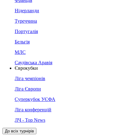
Франція
Нідерланди
Туреччина
Португалія
Бельгія
МЛС
Саудівська Аравія
Єврокубки
Ліга чемпіонів
Ліга Європи
Суперкубок УЄФА
Ліга конференцій
ЛЧ - Top News
До всіх турнірів