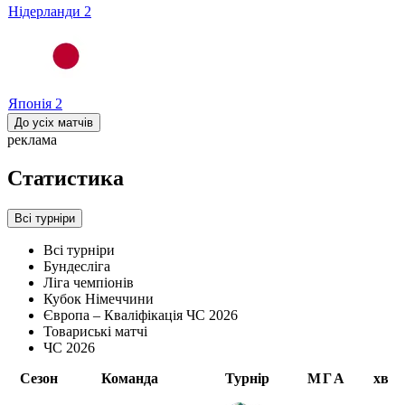
Нідерланди
2
Японія
2
До усіх матчів
реклама
Статистика
Всі турніри
Всі турніри
Бундесліга
Ліга чемпіонів
Кубок Німеччини
Європа – Кваліфікація ЧС 2026
Товариські матчі
ЧС 2026
Сезон
Команда
Турнір
М
Г
А
хв