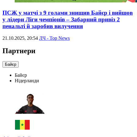
ПСЖ у матчі з 9 голами знищив Байєр і вийшов
у лідери Ліги чемпіонів – Забарний привіз 2
пенальті й заробив вилучення
21.10.2025, 20:54
ЛЧ - Top News
Партнери
Байєр
Байєр
Нідерланди