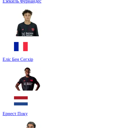
Езекіель Фернандес
Еліс Бен Сегхір
Ернест Поку