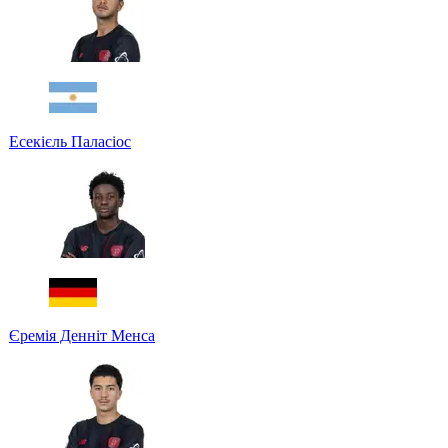
Есекієль Паласіос
Єремія Денніт Менса