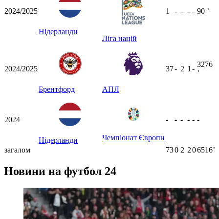
2024/2025
1
-
-
-
-
90
ʼ
Нідерланди
Ліга націй
3276
2024/2025
37
-
2
1
-
ʼ
Брентфорд
АПЛ
2024
-
-
-
-
-
-
Чемпіонат Європи
Нідерланди
загалом
73
0
2
2
0
6516ʼ
Новини на футбол 24