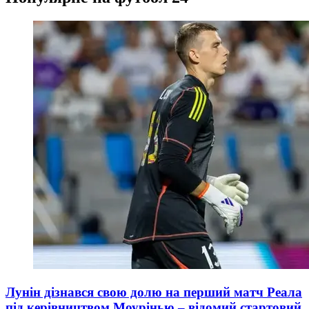
Лунін дізнався свою долю на перший матч Реала
під керівництвом Моурінью – відомий стартовий