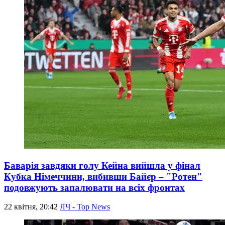
Баварія завдяки голу Кейна вийшла у фінал
Кубка Німеччини, вибивши Байєр – "Ротен"
подовжують запалювати на всіх фронтах
22 квітня, 20:42
ЛЧ - Top News