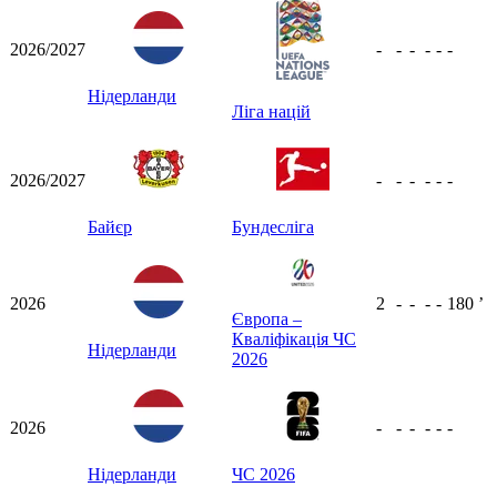
2026/2027
-
-
-
-
-
-
Нідерланди
Ліга націй
2026/2027
-
-
-
-
-
-
Байєр
Бундесліга
2026
2
-
-
-
-
180
ʼ
Європа –
Кваліфікація ЧС
Нідерланди
2026
2026
-
-
-
-
-
-
Нідерланди
ЧС 2026