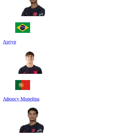
Артур
Афонсу Морейра