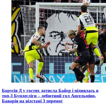
Борусія Д у гостях дотисла Байєр і піднялась в
топ-3 Бундесліги – дебютний гол Ансельміно,
Баварія на відстані 3 перемог