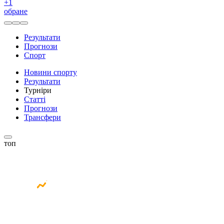
+
1
обране
Результати
Прогнози
Спорт
Новини спорту
Результати
Турніри
Статті
Прогнози
Трансфери
топ