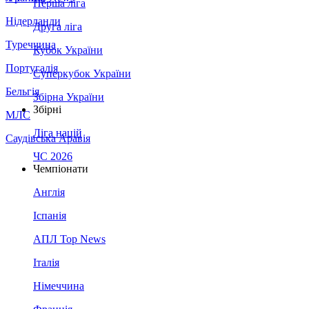
Перша ліга
Нідерланди
Друга ліга
Туреччина
Кубок України
Португалія
Суперкубок України
Бельгія
Збірна України
Збірні
МЛС
Ліга націй
Саудівська Аравія
ЧС 2026
Чемпіонати
Англія
Іспанія
АПЛ Top News
Італія
Німеччина