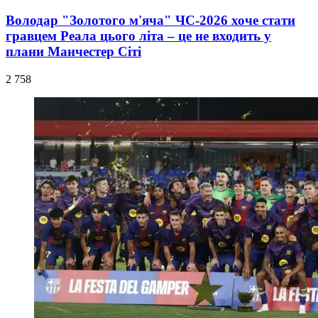
Володар "Золотого м'яча" ЧС-2026 хоче стати
гравцем Реала цього літа – це не входить у
плани Манчестер Сіті
2 758