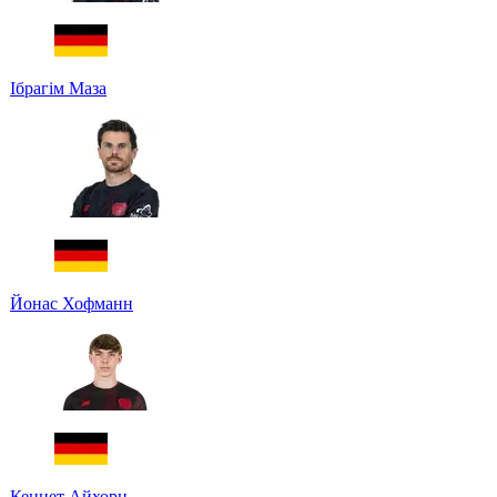
Ібрагім Маза
Йонас Хофманн
Кеннет Айхорн