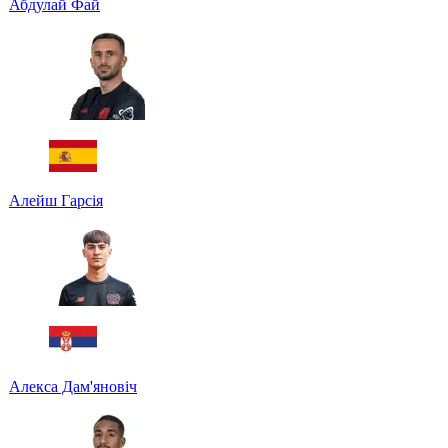
Абдулай Фай
Алейш Гарсія
Алекса Дам'яновіч