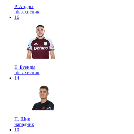
Р. Андріх
півзахисник
16
Е. Буендія
півзахисник
14
П. Шик
нападник
10