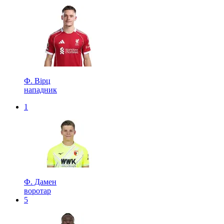
Ф. Вірц
нападник
1
Ф. Дамен
воротар
5