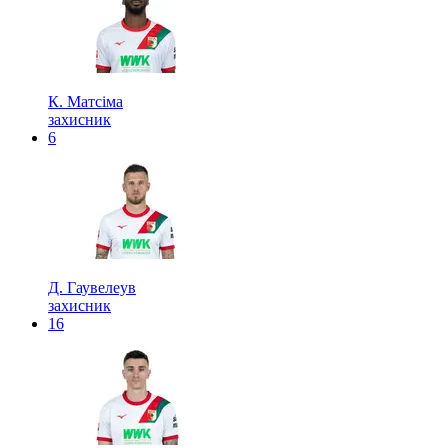
К. Матсіма
захисник
6
Д. Гаувелеув
захисник
16