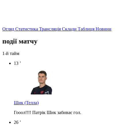
Огляд
Статистика
Трансляція
Склади
Таблиця
Новини
події матчу
1-й тайм
13 ’
Шик
(Телла)
Гооол!!!! Патрік Шик забиває гол.
26 ’