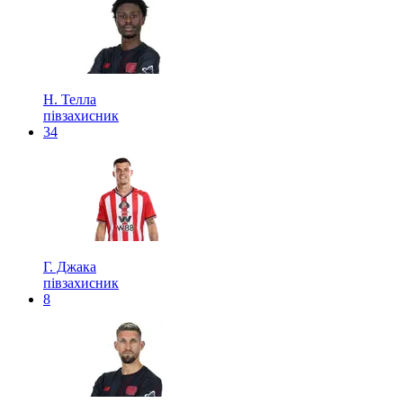
Н. Телла
півзахисник
34
Г. Джака
півзахисник
8