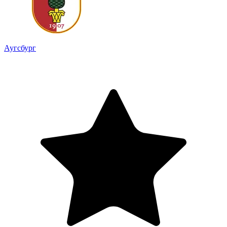
Аугсбург