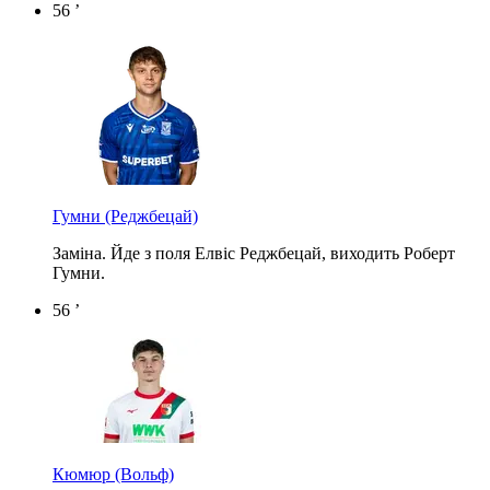
56 ’
Гумни
(Реджбецай)
Заміна. Йде з поля Елвіс Реджбецай, виходить Роберт
Гумни.
56 ’
Кюмюр
(Вольф)