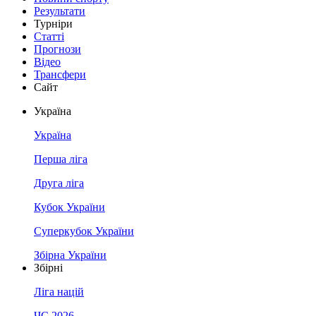
Результати
Турніри
Статті
Прогнози
Відео
Трансфери
Сайт
Україна
Україна
Перша ліга
Друга ліга
Кубок України
Суперкубок України
Збірна України
Збірні
Ліга націй
ЧС 2026