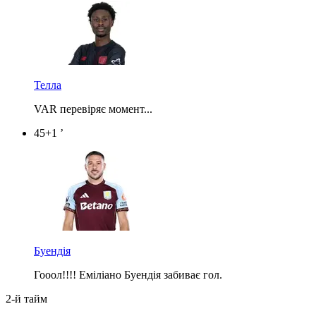
Телла
VAR перевіряє момент...
45+1 ’
Буендія
Гооол!!!! Еміліано Буендія забиває гол.
2-й тайм