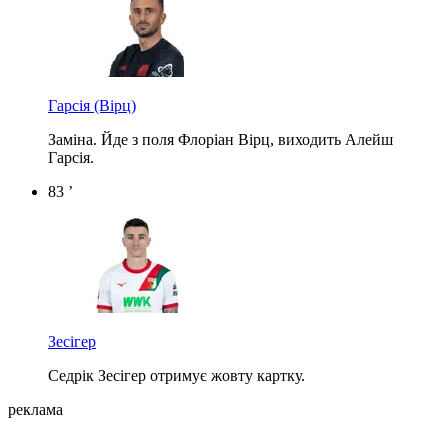
Гарсія
(Вірц)
Заміна. Йде з поля Флоріан Вірц, виходить Алейш
Гарсія.
83 ’
Зесігер
Седрік Зесігер отримує жовту картку.
реклама