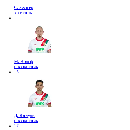
С. Зесігер
захисник
11
М. Вольф
півзахисник
13
Д. Яннуліс
півзахисник
17