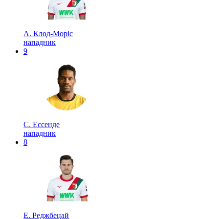
А. Клод-Моріс
нападник
9
С. Ессенде
нападник
8
Е. Реджбецай