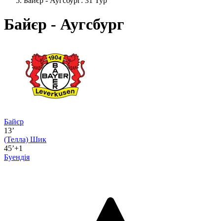
Байєр - Аугсбург: 31 Тур
Байєр - Аугсбург
Байєр
13’
(Телла)
Шик
45’+1
Буендія