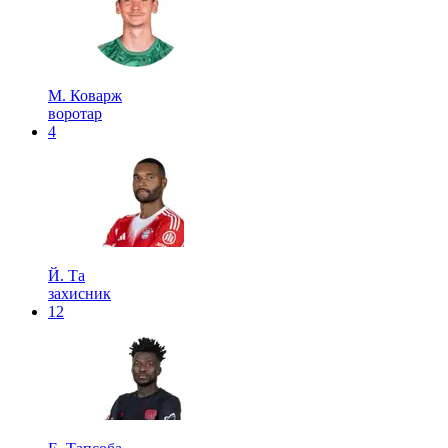
М. Коварж
воротар
4
Й. Та
захисник
12