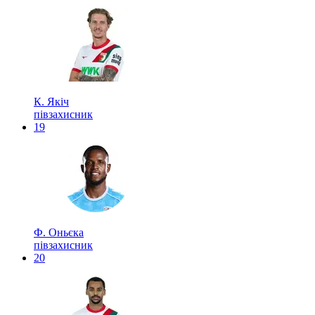
К. Якіч
півзахисник
19
Ф. Оньєка
півзахисник
20