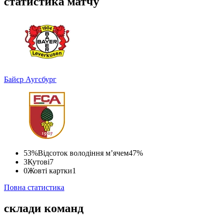
статистика матчу
Байєр
Аугсбург
53%
Відсоток володіння м’ячем
47%
3
Кутові
7
0
Жовті картки
1
Повна статистика
склади команд