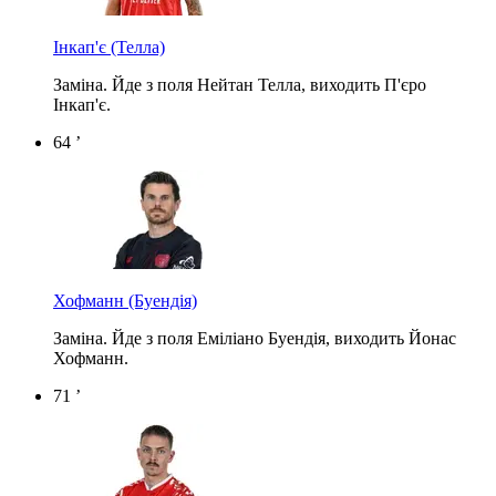
Інкап'є
(Телла)
Заміна. Йде з поля Нейтан Телла, виходить П'єро
Інкап'є.
64 ’
Хофманн
(Буендія)
Заміна. Йде з поля Еміліано Буендія, виходить Йонас
Хофманн.
71 ’