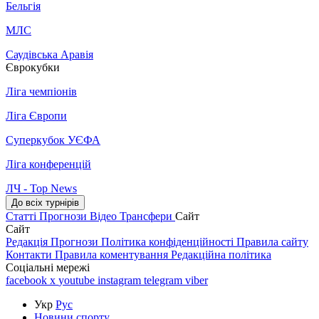
Бельгія
МЛС
Саудівська Аравія
Єврокубки
Ліга чемпіонів
Ліга Європи
Суперкубок УЄФА
Ліга конференцій
ЛЧ - Top News
До всіх турнірів
Статті
Прогнози
Відео
Трансфери
Сайт
Сайт
Редакція
Прогнози
Політика конфіденційності
Правила сайту
Контакти
Правила коментування
Редакційна політика
Соціальні мережі
facebook
x
youtube
instagram
telegram
viber
Укр
Рус
Новини спорту