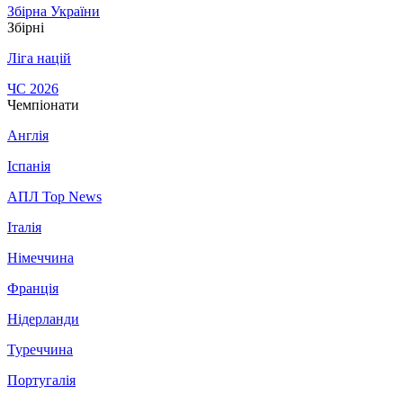
Збірна України
Збірні
Ліга націй
ЧС 2026
Чемпіонати
Англія
Іспанія
АПЛ Top News
Італія
Німеччина
Франція
Нідерланди
Туреччина
Португалія