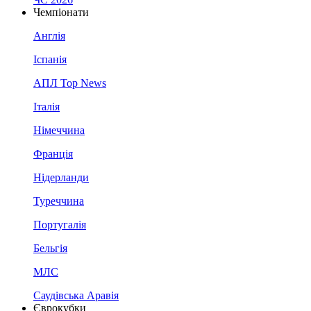
Чемпіонати
Англія
Іспанія
АПЛ Top News
Італія
Німеччина
Франція
Нідерланди
Туреччина
Португалія
Бельгія
МЛС
Саудівська Аравія
Єврокубки