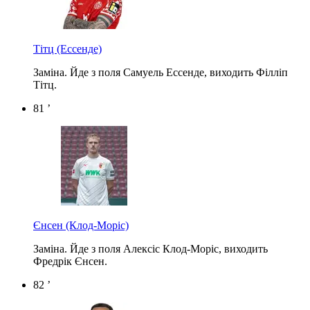
Тітц
(Ессенде)
Заміна. Йде з поля Самуель Ессенде, виходить Філліп
Тітц.
81 ’
Єнсен
(Клод-Моріс)
Заміна. Йде з поля Алексіс Клод-Моріс, виходить
Фредрік Єнсен.
82 ’