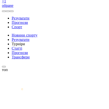
+
1
обране
Результати
Прогнози
Спорт
Новини спорту
Результати
Турніри
Статті
Прогнози
Трансфери
топ