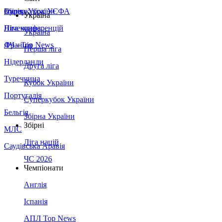
Збірна України
Італія
Суперкубок УЄФА
Україна
Німеччина
Ліга конференцій
Україна
Франція
ЛЧ - Top News
Перша ліга
Нідерланди
Друга ліга
Туреччина
Кубок України
Португалія
Суперкубок України
Бельгія
Збірна України
Збірні
МЛС
Ліга націй
Саудівська Аравія
ЧС 2026
Чемпіонати
Англія
Іспанія
АПЛ Top News