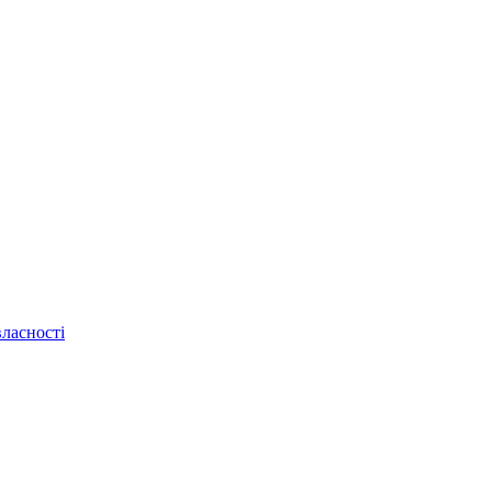
ласності