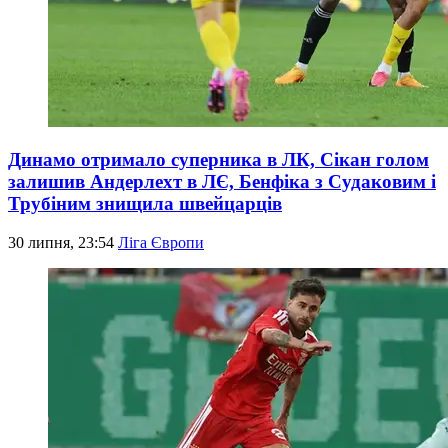
Динамо отримало суперника в ЛК, Сікан голом
залишив Андерлехт в ЛЄ, Бенфіка з Судаковим і
Трубіним знищила швейцарців
30 липня, 23:54
Ліга Європи