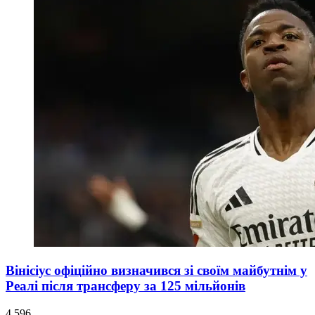
Вінісіус офіційно визначився зі своїм майбутнім у
Реалі після трансферу за 125 мільйонів
4 596