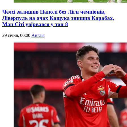
Челсі залишив Наполі без Ліги чемпіонів,
Ліверпуль на очах Кащука знищив Карабах,
Ман Сіті увірвався у топ-8
29 січня, 00:00
Англія