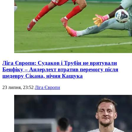
Ліга Європи: Судаков і Трубін не врятували
Бенфіку – Андерлехт втратив перемогу після
шедевру Сікана, нічия Кащука
23 липня, 23:52
Ліга Європи