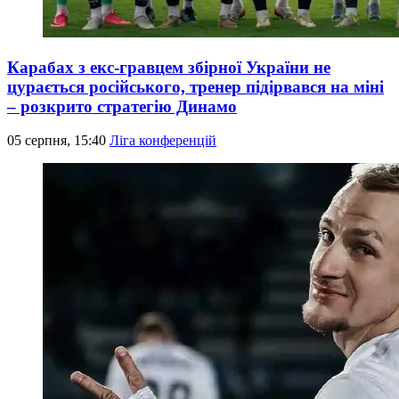
Карабах з екс-гравцем збірної України не
цурається російського, тренер підірвався на міні
– розкрито стратегію Динамо
05 серпня, 15:40
Ліга конференцій