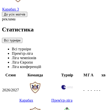
Карабах
3
До усіх матчів
реклама
Статистика
Всі турніри
Всі турніри
Прем'єр-ліга
Ліга чемпіонів
Ліга Європи
Ліга конференцій
Сезон
Команда
Турнір
М
Г
А
хв
2026/2027
-
-
-
-
-
-
Карабах
Прем'єр-ліга