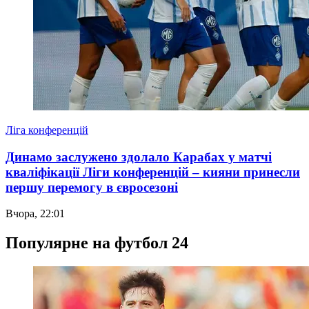
Ліга конференцій
Динамо заслужено здолало Карабах у матчі
кваліфікації Ліги конференцій – кияни принесли
першу перемогу в євросезоні
Вчора, 22:01
Популярне на футбол 24