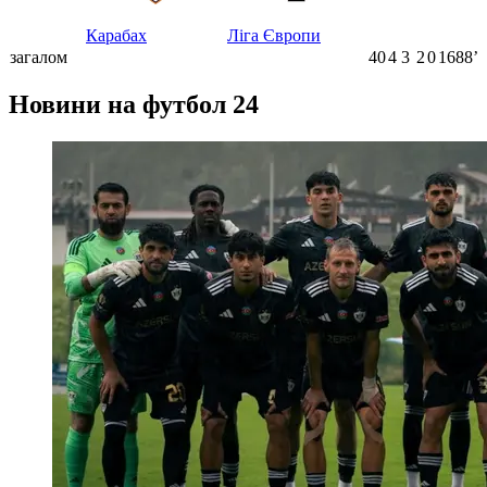
Карабах
Ліга Європи
загалом
40
4
3
2
0
1688ʼ
Новини на футбол 24