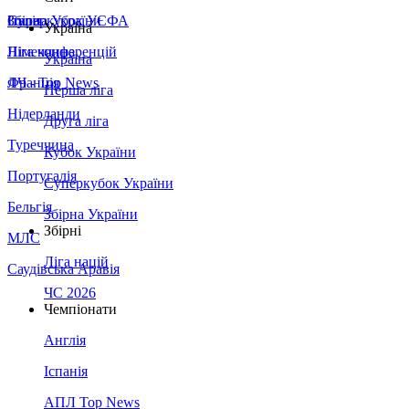
Збірна України
Італія
Суперкубок УЄФА
Україна
Німеччина
Ліга конференцій
Україна
Франція
ЛЧ - Top News
Перша ліга
Нідерланди
Друга ліга
Туреччина
Кубок України
Португалія
Суперкубок України
Бельгія
Збірна України
Збірні
МЛС
Ліга націй
Саудівська Аравія
ЧС 2026
Чемпіонати
Англія
Іспанія
АПЛ Top News