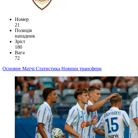
Номер
21
Позиція
нападник
Зріст
180
Вага
72
Основне
Матчі
Статистика
Новини
трансфери