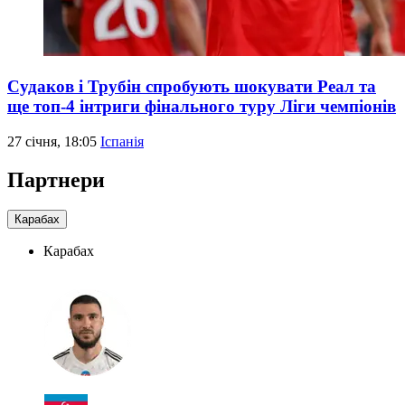
Судаков і Трубін спробують шокувати Реал та
ще топ-4 інтриги фінального туру Ліги чемпіонів
27 січня, 18:05
Іспанія
Партнери
Карабах
Карабах