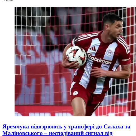
Яремчука підозрюють у трансфері до Салаха та
Маліновського – несподіваний сигнал від