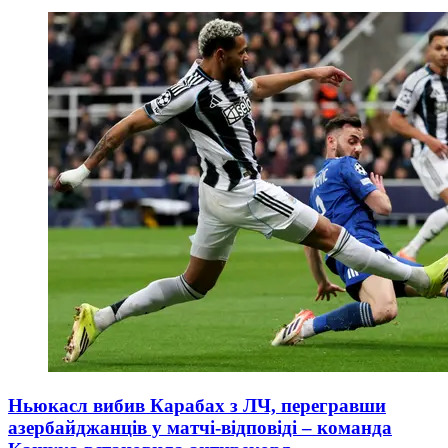
Ньюкасл вибив Карабах з ЛЧ, перегравши
азербайджанців у матчі-відповіді – команда