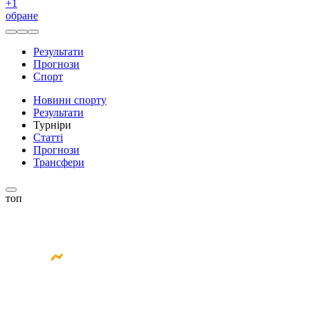
+
1
обране
Результати
Прогнози
Спорт
Новини спорту
Результати
Турніри
Статті
Прогнози
Трансфери
топ