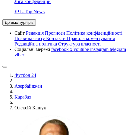
Ліга конференцій
ЛЧ - Top News
До всіх турнірів
Сайт
Редакція
Прогнози
Політика конфіденційності
Правила сайту
Контакти
Правила коментування
Редакційна політика
Структура власності
Соціальні мережі
facebook
x
youtube
instagram
telegram
viber
Футбол 24
Азербайджан
Карабах
Олексій Кащук