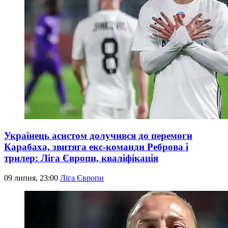
Українець асистом долучився до перемоги
Карабаха, звитяга екс-команди Реброва і
трилер: Ліга Європи, кваліфікація
09 липня, 23:00
Ліга Європи