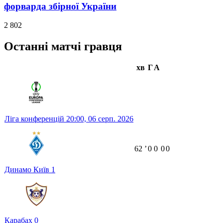
форварда збірної України
2 802
Останні матчі гравця
хв
Г
А
Ліга конференцій
20:00,
06 серп. 2026
62
ʼ
0
0
0
0
Динамо Київ
1
Карабах
0