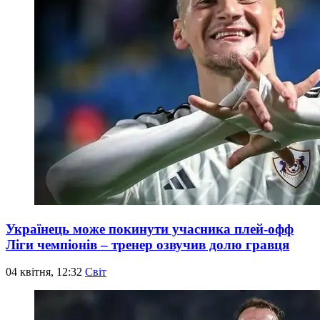
Українець може покинути учасника плей-офф
Ліги чемпіонів – тренер озвучив долю гравця
04 квітня, 12:32
Світ