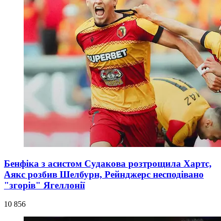
Бенфіка з асистом Судакова розтрощила Хартс,
Аякс розбив Шелбурн, Рейнджерс несподівано
"згорів" Ягеллонії
10 856